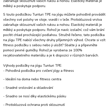
zabraňuje sklouznutí vašich rukou a nohou. Elastický materiál je
měkký a poskytuje podporu.
S touto podložkou Tunturi TPE na jógu můžete pohodlně provádět
všechny své polohy ve stoje, vsedě i v leže. Protiskluzová vrstva
zabraňuje sklouznutí vašich rukou a nohou. Elastický materiál je
měkký a poskytuje podporu. Rohož je navíc izolační, což vám brání
pocítit chlad procházející podlahou. Stručně řečeno, tato podložka
na jógu TPE nabízí všechny druhy příjemných výhod. Chcete si vzít
fitness podložku s sebou nebo ji uložit? Sbalte ji a připevněte
pomocí pevné gumičky. Rohož je vyrobena ze 100%
recyklovatelného materiálu a je k dispozici v různých barvách.
Výhody podložky na jógu Tunturi TPE:
- Pohodlná podložka pro cvičení jógy a fitness
- Ideální na doma nebo fitness centra
- Snadné srolování a skladování
- Snadno se nosí díky elastickému pásku
- Protiskluzová ochrana proti sklouznutí