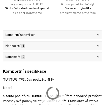
objednejte nad 1500 Kč
fitness je náš životní styl
Skutečná skladová dostupnost
Garance originality
a co není, poptáváme
produkty máme prověřené
Kompletní specifikace
Hodnocení
1
Komentáře
0
Kompletní specifikace
TUNTURI TPE Jóga podložka 4MM
Modrá
S touto podložkou Tunturi TPE na jógu můžete pohodlně provádět
všechny své polohy ve stoje, vsedě i v leže. Protiskluzová vrstva