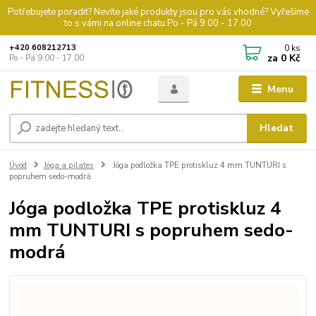
Potřebujete poradit? Nevíte jaké produkty jsou pro vás vhodné? Vyřešíme
to s vámi na online chatu Po - Pá 9.00 - 17.00
0
ks
+420 608212713
za
0 Kč
Po - Pá 9.00 - 17.00
Menu
Hledat
Úvod
Jóga a pilates
Jóga podložka TPE protiskluz 4 mm TUNTURI s
popruhem sedo-modrá
Jóga podložka TPE protiskluz 4
mm TUNTURI s popruhem sedo-
modrá