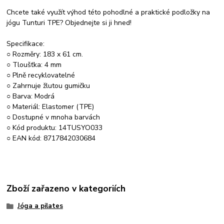
Chcete také využít výhod této pohodlné a praktické podložky na
jógu Tunturi TPE? Objednejte si ji hned!
Specifikace:
○ Rozměry: 183 x 61 cm.
○ Tloušťka: 4 mm
○ Plně recyklovatelné
○ Zahrnuje žlutou gumičku
○ Barva: Modrá
○ Materiál: Elastomer (TPE)
○ Dostupné v mnoha barvách
○ Kód produktu: 14TUSYO033
○ EAN kód: 8717842030684
Zboží zařazeno v kategoriích
Jóga a pilates