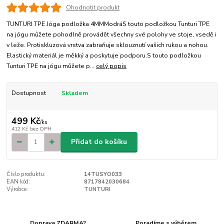
Ohodnotit produkt
TUNTURI TPE Jóga podložka 4MMModráS touto podložkou Tunturi TPE
na jógu můžete pohodlně provádět všechny své polohy ve stoje, vsedě i
v leže. Protiskluzová vrstva zabraňuje sklouznutí vašich rukou a nohou.
Elastický materiál je měkký a poskytuje podporu.S touto podložkou
Tunturi TPE na jógu můžete p...
celý popis
Dostupnost
Skladem
499 Kč
/
ks
412 Kč
bez DPH
Přidat do košíku
Číslo produktu:
14TUSYO033
EAN kód:
8717842030684
Výrobce:
TUNTURI
Doprava ZDARMA?
Poradíme s výběrem