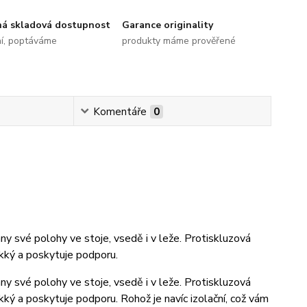
ná skladová dostupnost
Garance originality
ní, poptáváme
produkty máme prověřené
Komentáře
0
 své polohy ve stoje, vsedě i v leže. Protiskluzová
ěkký a poskytuje podporu.
 své polohy ve stoje, vsedě i v leže. Protiskluzová
kký a poskytuje podporu. Rohož je navíc izolační, což vám