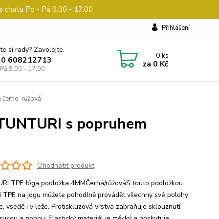
e chatu Po - Pá 9.00 - 17.00
Přihlášení
te si rady? Zavolejte.
0
ks
20 608212713
za
0 Kč
 Pá 9.00 - 17.00
 černo-růžová
m TUNTURI s popruhem
Ohodnotit produkt
I TPE Jóga podložka 4MMČerná/růžováS touto podložkou
i TPE na jógu můžete pohodlně provádět všechny své polohy
e, vsedě i v leže. Protiskluzová vrstva zabraňuje sklouznutí
 rukou a nohou. Elastický materiál je měkký a poskytuje