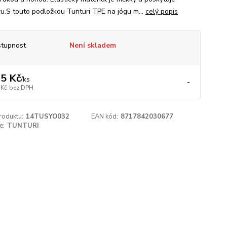
u.S touto podložkou Tunturi TPE na jógu m...
celý popis
tupnost
Není skladem
5 Kč
/
ks
-
 Kč
bez DPH
roduktu:
14TUSYO032
EAN kód:
8717842030677
e:
TUNTURI