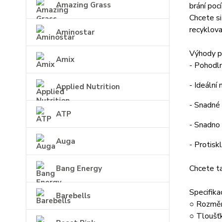
Amazing Grass
brání poc
Chcete si
recyklova
Aminostar
Výhody p
Amix
- Pohodln
- Ideální
Applied Nutrition
- Snadné 
ATP
- Snadno 
Auga
- Protisk
Chcete ta
Bang Energy
Specifika
Barebells
○ Rozměr
○ Tloušť