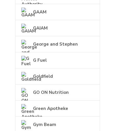
GAAM
GAIAM
George and Stephen
G Fuel
Goldfield
GO ON Nutrition
Green Apotheke
Gym Beam