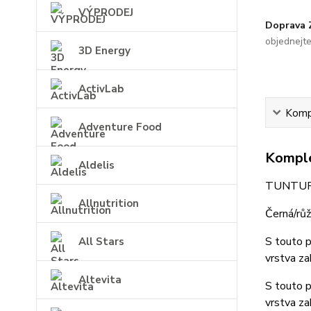
VÝPRODEJ
Doprava
objednejt
3D Energy
ActivLab
Kompl
Adventure Food
Komple
Aldelis
TUNTURI
Allnutrition
Černá/rů
S touto p
All Stars
vrstva za
Altevita
S touto p
vrstva za