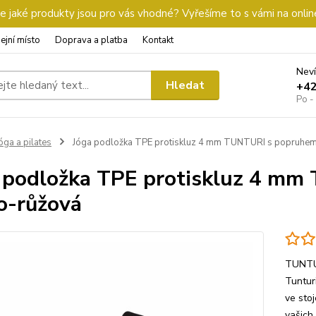
 jaké produkty jsou pro vás vhodné? Vyřešíme to s vámi na onlin
ejní místo
Doprava a platba
Kontakt
Neví
Hledat
+4
Po -
óga a pilates
Jóga podložka TPE protiskluz 4 mm TUNTURI s popruhem
 podložka TPE protiskluz 4 m
o-růžová
TUNTUR
Tuntur
ve stoj
vašich