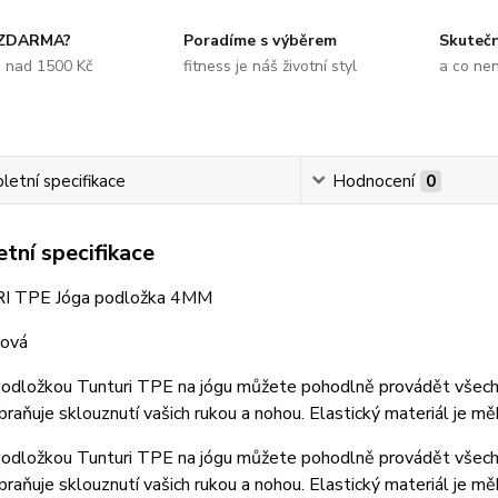
 ZDARMA?
Poradíme s výběrem
Skuteč
e nad 1500 Kč
fitness je náš životní styl
a co ne
etní specifikace
Hodnocení
0
tní specifikace
 TPE Jóga podložka 4MM
žová
odložkou Tunturi TPE na jógu můžete pohodlně provádět všechny
braňuje sklouznutí vašich rukou a nohou. Elastický materiál je m
odložkou Tunturi TPE na jógu můžete pohodlně provádět všechny
braňuje sklouznutí vašich rukou a nohou. Elastický materiál je mě