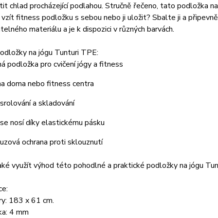
ítit chlad procházející podlahou. Stručně řečeno, tato podložka 
 vzít fitness podložku s sebou nebo ji uložit? Sbalte ji a přip
telného materiálu a je k dispozici v různých barvách.
odložky na jógu Tunturi TPE:
á podložka pro cvičení jógy a fitness
 na doma nebo fitness centra
srolování a skladování
se nosí díky elastickému pásku
luzová ochrana proti sklouznutí
ké využít výhod této pohodlné a praktické podložky na jógu Tunt
ce:
y: 183 x 61 cm.
ka: 4 mm