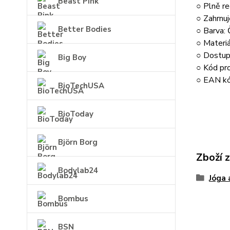
Beast Pink
○ Plně r
○ Zahrnuj
Better Bodies
○ Barva:
○ Materi
○ Dostup
Big Boy
○ Kód p
○ EAN k
BioTechUSA
BioToday
Björn Borg
Zboží 
Bodylab24
Jóga 
Bombus
BSN