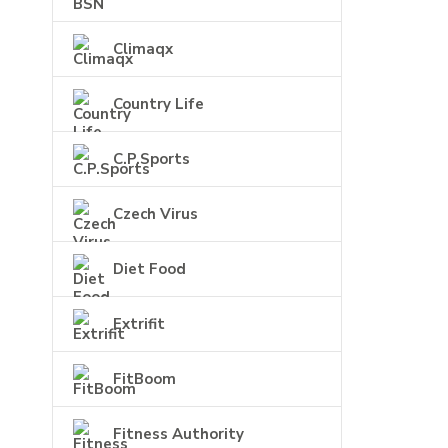
Climaqx
Country Life
C.P.Sports
Czech Virus
Diet Food
Extrifit
FitBoom
Fitness Authority