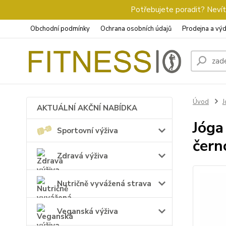
Potřebujete poradit? Nevíte
Obchodní podmínky
Ochrana osobních údajů
Prodejna a výd
Úvod
J
AKTUÁLNÍ AKČNÍ NABÍDKA
Jóga
Sportovní výživa
čern
Zdravá výživa
Nutričně vyvážená strava
Veganská výživa