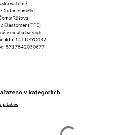
ecyklovatelné
e žlutou gumičku
 Černá/Růžová
ál: Elastomer (TPE)
né v mnoha barvách
roduktu: 14TUSYO032
ód: 8717842030677
zařazeno v kategoriích
a pilates