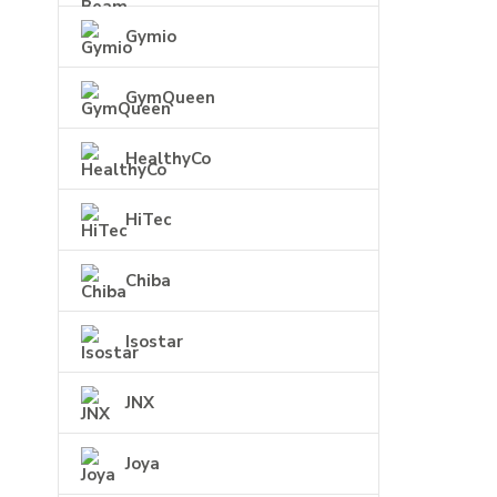
Gymio
GymQueen
HealthyCo
HiTec
Chiba
Isostar
JNX
Joya