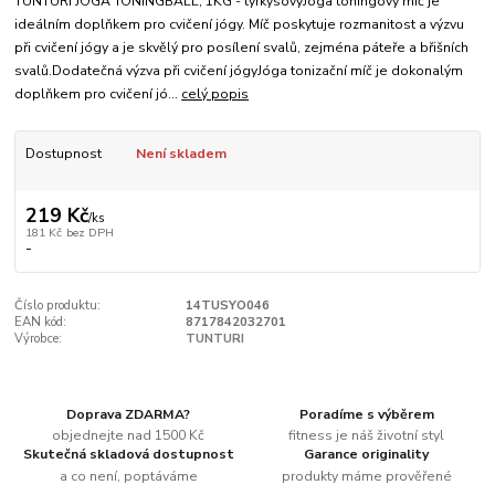
TUNTURI JÓGA TONINGBALL, 1KG - tyrkysovýJóga toningový míč je
ideálním doplňkem pro cvičení jógy. Míč poskytuje rozmanitost a výzvu
při cvičení jógy a je skvělý pro posílení svalů, zejména páteře a břišních
svalů.Dodatečná výzva při cvičení jógyJóga tonizační míč je dokonalým
doplňkem pro cvičení jó...
celý popis
Dostupnost
Není skladem
219 Kč
/
ks
181 Kč
bez DPH
-
Číslo produktu:
14TUSYO046
EAN kód:
8717842032701
Výrobce:
TUNTURI
Doprava ZDARMA?
Poradíme s výběrem
objednejte nad 1500 Kč
fitness je náš životní styl
Skutečná skladová dostupnost
Garance originality
a co není, poptáváme
produkty máme prověřené