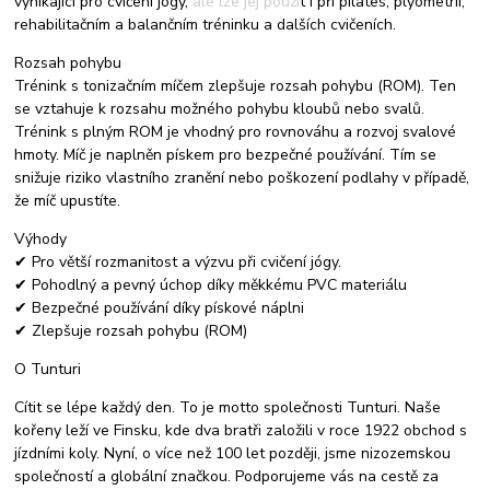
vynikající pro cvičení jógy, ale lze jej použít i při pilates, plyometrii,
rehabilitačním a balančním tréninku a dalších cvičeních.
Rozsah pohybu
Trénink s tonizačním míčem zlepšuje rozsah pohybu (ROM). Ten
se vztahuje k rozsahu možného pohybu kloubů nebo svalů.
Trénink s plným ROM je vhodný pro rovnováhu a rozvoj svalové
hmoty. Míč je naplněn pískem pro bezpečné používání. Tím se
snižuje riziko vlastního zranění nebo poškození podlahy v případě,
že míč upustíte.
Výhody
✔ Pro větší rozmanitost a výzvu při cvičení jógy.
✔ Pohodlný a pevný úchop díky měkkému PVC materiálu
✔ Bezpečné používání díky pískové náplni
✔ Zlepšuje rozsah pohybu (ROM)
O Tunturi
Cítit se lépe každý den. To je motto společnosti Tunturi. Naše
kořeny leží ve Finsku, kde dva bratři založili v roce 1922 obchod s
jízdními koly. Nyní, o více než 100 let později, jsme nizozemskou
společností a globální značkou. Podporujeme vás na cestě za