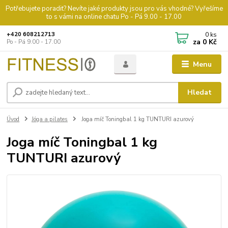
Potřebujete poradit? Nevíte jaké produkty jsou pro vás vhodné? Vyřešíme
to s vámi na online chatu Po - Pá 9.00 - 17.00
0
ks
+420 608212713
za
0 Kč
Po - Pá 9.00 - 17.00
Menu
Hledat
Úvod
Jóga a pilates
Joga míč Toningbal 1 kg TUNTURI azurový
Joga míč Toningbal 1 kg
TUNTURI azurový