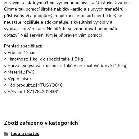
zdravým a zdatným tělem, vyrovnanou myslí a šťastným životem.
Činíme tak pomocí široké nabídky kardio a silových trenažérů,
příslušenství a podpůrných aplikací. Je to sortiment, který se
neustále rozšiřuje a zdokonaluje, s kvalitními výrobky a
vynikajícími zárukami. Nemůžete se zorientovat nebo máte
dotazy? Náš servisní tým je připraven vám pomoci.
Přehled specifikací:
○ Průměr: 12 cm
○ Hmotnost: 1 kg, k dispozici také 1,5 kg
○ Barva: tyrkysová, k dispozici také v antracitové barvě (1,5 kg)
○ Materiál: PVC
○ Výplň: písek
○ Kód produktu:14TUSYO046
○ EAN kód: 8717842018361
Zboží zařazeno v kategoriích
Jóga a pilates