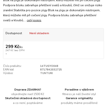
Blok na jógu je dokonalým nástrojem, který můžete mít při cvičení jógy.
Podpora bloku zabraňuje přetížení svalů a kloubů, čímž se snižuje riziko
zranění.Stabilita pro pozice jógy Blok na jógu je dokonalým nástrojem,
který můžete mít při cvičení jógy. Podpora bloku zabraňuje přetížení
svalů a kloubů,...
celý popis
Dostupnost
Není skladem
299 Kč
/
ks
247 Kč
bez DPH
-
Číslo produktu:
14TUSYO048
EAN kód:
8717842032725
Výrobce:
TUNTURI
Doprava ZDARMA?
Poradíme s výběrem
objednejte nad 1500 Kč
fitness je náš životní styl
Skutečná skladová dostupnost
Garance originality
a co není, poptáváme
produkty máme prověřené