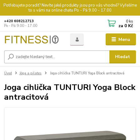
Potřebujete poradit? Nevíte jaké produkty jsou pro vás vhodné? Vyřešíme
to s vámi na online chatu Po - Pá 9.00 - 17.00
0
ks
+420 608212713
za
0 Kč
Po - Pá 9.00 - 17.00
Menu
Hledat
Úvod
Jóga a pilates
Joga cihlička TUNTURI Yoga Block antracitová
Joga cihlička TUNTURI Yoga Block
antracitová