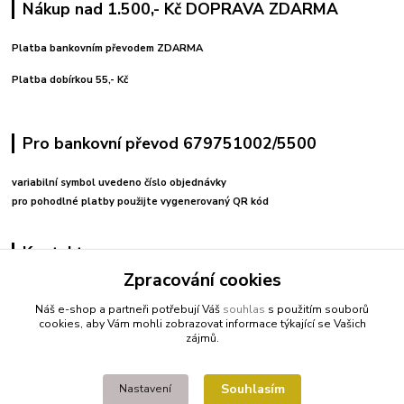
Nákup nad 1.500,- Kč DOPRAVA ZDARMA
Platba bankovním převodem ZDARMA
Platba dobírkou 55,- Kč
Pro bankovní převod 679751002/5500
variabilní symbol uvedeno číslo objednávky
pro pohodlné platby použijte vygenerovaný QR kód
Kontakty
Zpracování cookies
+420 608212713
Náš e-shop a partneři potřebují Váš
souhlas
s použitím souborů
cookies, aby Vám mohli zobrazovat informace týkající se Vašich
fitnessio@post.cz
zájmů.
Souhlasím
Nastavení