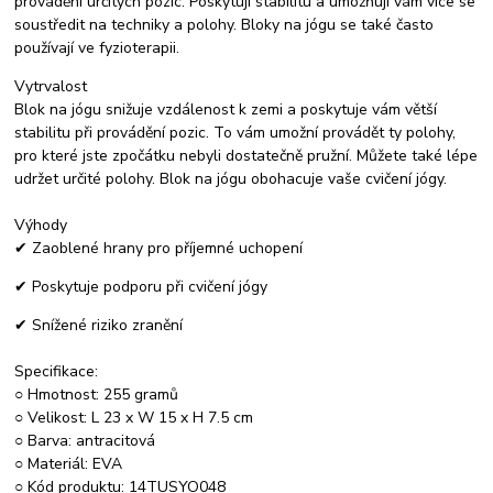
provádění určitých pozic. Poskytují stabilitu a umožňují vám více se
soustředit na techniky a polohy. Bloky na jógu se také často
používají ve fyzioterapii.
Vytrvalost
Blok na jógu snižuje vzdálenost k zemi a poskytuje vám větší
stabilitu při provádění pozic. To vám umožní provádět ty polohy,
pro které jste zpočátku nebyli dostatečně pružní. Můžete také lépe
udržet určité polohy. Blok na jógu obohacuje vaše cvičení jógy.
Výhody
✔ Zaoblené hrany pro příjemné uchopení
✔ Poskytuje podporu při cvičení jógy
✔ Snížené riziko zranění
Specifikace:
○ Hmotnost: 255 gramů
○ Velikost: L 23 x W 15 x H 7.5 cm
○ Barva: antracitová
○ Materiál: EVA
○ Kód produktu: 14TUSYO048