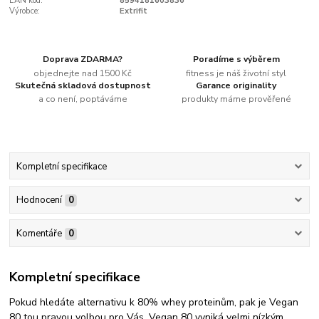
EAN kód:
8594181603836
Výrobce:
Extrifit
Doprava ZDARMA?
Poradíme s výběrem
objednejte nad 1500 Kč
fitness je náš životní styl
Skutečná skladová dostupnost
Garance originality
a co není, poptáváme
produkty máme prověřené
Kompletní specifikace
Hodnocení
0
Komentáře
0
Kompletní specifikace
Pokud hledáte alternativu k 80% whey proteinům, pak je Vegan
80 tou pravou volbou pro Vás. Vegan 80 vyniká velmi nízkým