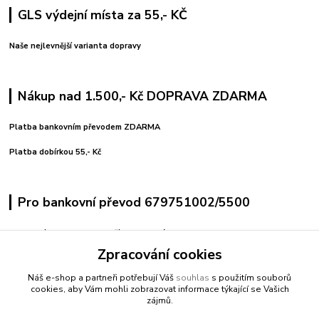
GLS výdejní místa za 55,- KČ
Naše nejlevnější varianta dopravy
Nákup nad 1.500,- Kč DOPRAVA ZDARMA
Platba bankovním převodem ZDARMA
Platba dobírkou 55,- Kč
Pro bankovní převod 679751002/5500
variabilní symbol uvedeno číslo objednávky
pro pohodlné platby použijte vygenerovaný QR kód
Zpracování cookies
Náš e-shop a partneři potřebují Váš
souhlas
s použitím souborů
Kontakty
cookies, aby Vám mohli zobrazovat informace týkající se Vašich
zájmů.