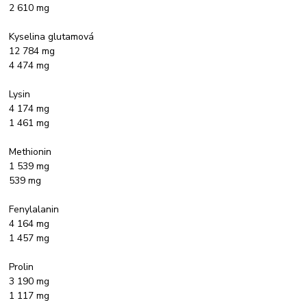
2 610 mg
Kyselina glutamová
12 784 mg
4 474 mg
Lysin
4 174 mg
1 461 mg
Methionin
1 539 mg
539 mg
Fenylalanin
4 164 mg
1 457 mg
Prolin
3 190 mg
1 117 mg