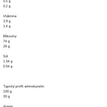
0,5 g
0,2 g
Vláknina
3,9 g
1,4 g
Bílkoviny
74 g
26 g
Sůl
1,54 g
0,54 g
Typický profil aminokyselin:
100 g
30 g
Alanin