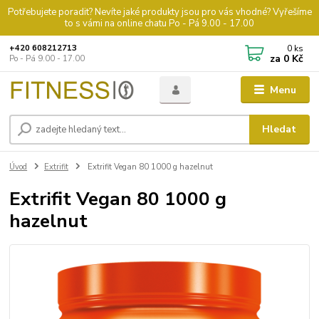
Potřebujete poradit? Nevíte jaké produkty jsou pro vás vhodné? Vyřešíme
to s vámi na online chatu Po - Pá 9.00 - 17.00
0
ks
+420 608212713
za
0 Kč
Po - Pá 9.00 - 17.00
Menu
Hledat
Úvod
Extrifit
Extrifit Vegan 80 1000 g hazelnut
Extrifit Vegan 80 1000 g
hazelnut