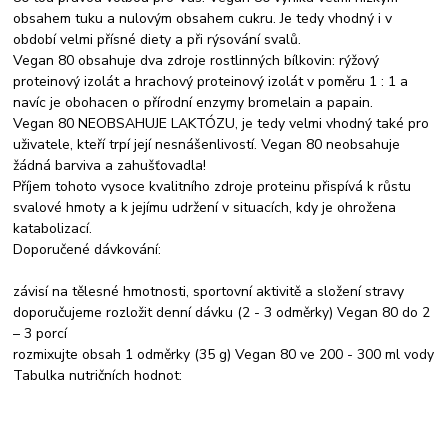
obsahem tuku a nulovým obsahem cukru. Je tedy vhodný i v
období velmi přísné diety a při rýsování svalů.
Vegan 80 obsahuje dva zdroje rostlinných bílkovin: rýžový
proteinový izolát a hrachový proteinový izolát v poměru 1 : 1 a
navíc je obohacen o přírodní enzymy bromelain a papain.
Vegan 80 NEOBSAHUJE LAKTÓZU, je tedy velmi vhodný také pro
uživatele, kteří trpí její nesnášenlivostí. Vegan 80 neobsahuje
žádná barviva a zahušťovadla!
Příjem tohoto vysoce kvalitního zdroje proteinu přispívá k růstu
svalové hmoty a k jejímu udržení v situacích, kdy je ohrožena
katabolizací.
Doporučené dávkování:
závisí na tělesné hmotnosti, sportovní aktivitě a složení stravy
doporučujeme rozložit denní dávku (2 - 3 odměrky) Vegan 80 do 2
– 3 porcí
rozmixujte obsah 1 odměrky (35 g) Vegan 80 ve 200 - 300 ml vody
Tabulka nutričních hodnot: