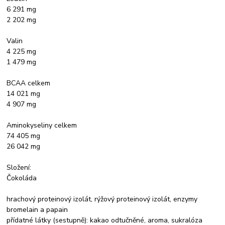
6 291 mg
2 202 mg
Valin
4 225 mg
1 479 mg
BCAA celkem
14 021 mg
4 907 mg
Aminokyseliny celkem
74 405 mg
26 042 mg
Složení:
Čokoláda
hrachový proteinový izolát, rýžový proteinový izolát, enzymy
bromelain a papain
přídatné látky (sestupně): kakao odtučněné, aroma, sukralóza