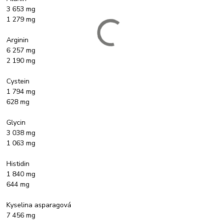
3 653 mg
1 279 mg
Arginin
6 257 mg
2 190 mg
Cystein
1 794 mg
628 mg
Glycin
3 038 mg
1 063 mg
Histidin
1 840 mg
644 mg
Kyselina asparagová
7 456 mg