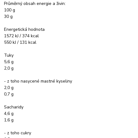
Průměrný obsah energie a živin:
100 g
30 g
Energetická hodnota
1572 kJ / 374 kcal
550 kJ / 131 kcal
Tuky
5,6 g
2,0 g
- z toho nasycené mastné kyseliny
2,0 g
0,7 g
Sacharidy
4,6 g
1,6 g
- z toho cukry