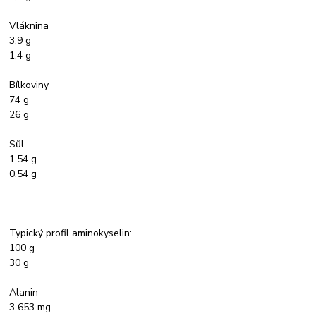
Vláknina
3,9 g
1,4 g
Bílkoviny
74 g
26 g
Sůl
1,54 g
0,54 g
Typický profil aminokyselin:
100 g
30 g
Alanin
3 653 mg