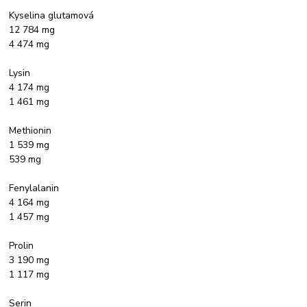
Kyselina glutamová
12 784 mg
4 474 mg
Lysin
4 174 mg
1 461 mg
Methionin
1 539 mg
539 mg
Fenylalanin
4 164 mg
1 457 mg
Prolin
3 190 mg
1 117 mg
Serin