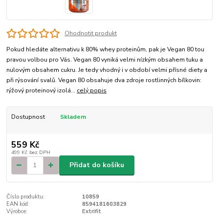
Ohodnotit produkt
Pokud hledáte alternativu k 80% whey proteinům, pak je Vegan 80 tou
pravou volbou pro Vás. Vegan 80 vyniká velmi nízkým obsahem tuku a
nulovým obsahem cukru. Je tedy vhodný i v období velmi přísné diety a
při rýsování svalů. Vegan 80 obsahuje dva zdroje rostlinných bílkovin:
rýžový proteinový izolá...
celý popis
Dostupnost
Skladem
559 Kč
499 Kč
bez DPH
Přidat do košíku
Číslo produktu:
10859
EAN kód:
8594181603829
Výrobce:
Extrifit