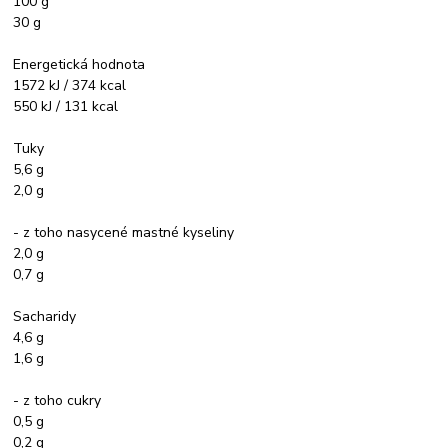
100 g
30 g
Energetická hodnota
1572 kJ / 374 kcal
550 kJ / 131 kcal
Tuky
5,6 g
2,0 g
- z toho nasycené mastné kyseliny
2,0 g
0,7 g
Sacharidy
4,6 g
1,6 g
- z toho cukry
0,5 g
0,2 g