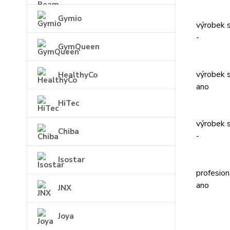
Gymio
výrobek s
-
GymQueen
výrobek s
HealthyCo
ano
HiTec
výrobek s
Chiba
-
Isostar
profesion
ano
JNX
Joya