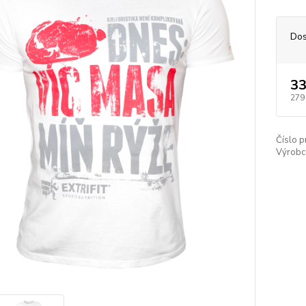
Dos
33
279
Číslo p
Výrobc