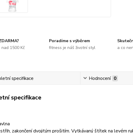
 ZDARMA?
Poradíme s výběrem
Skuteč
e nad 1500 Kč
fitness je náš životní styl
a co ne
etní specifikace
Hodnocení
0
tní specifikace
vlna
střih, zakončení dvojitým prošitím. Vytkávaný štítek na levém 