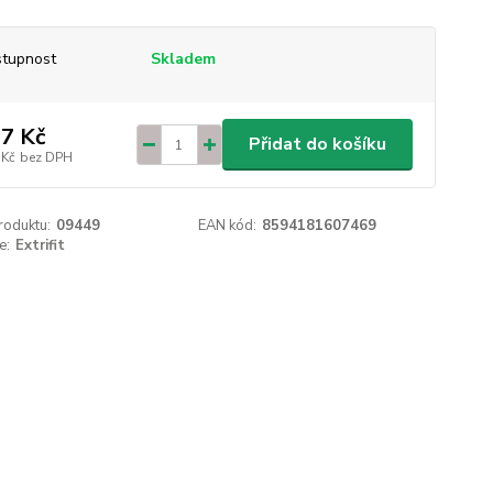
tupnost
Skladem
7 Kč
Přidat do košíku
 Kč
bez DPH
roduktu:
09449
EAN kód:
8594181607469
e:
Extrifit