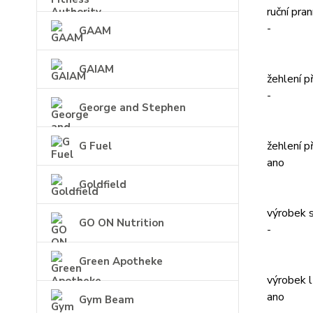
ruční pra
-
GAAM
GAIAM
žehlení p
-
George and Stephen
žehlení p
G Fuel
ano
Goldfield
výrobek s
GO ON Nutrition
-
Green Apotheke
výrobek l
ano
Gym Beam