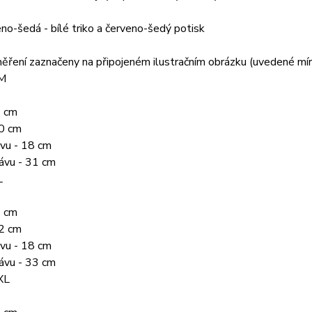
eno-šedá - bílé triko a červeno-šedý potisk
ěření zaznačeny na připojeném ilustračním obrázku (uvedené míry 
 M
1 cm
70 cm
ávu - 18 cm
ávu - 31 cm
L
3 cm
72 cm
ávu - 18 cm
ávu - 33 cm
XL