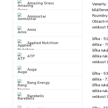
Amazing Grass
Varianty:
bílá/červ
Rozměry:
Aminostar
Oblasti m
velikost
Amix
šířka - 5
Applied Nutrition
délka - 
šířka ruk
délka ruk
ATP
velikost 
Auga
šířka - 5
délka - 
Bang Energy
šířka ruk
délka ruk
Barebells
velikost 