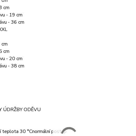
5 cm
73 cm
ávu - 19 cm
ávu - 36 cm
 XXL
9 cm
75 cm
ávu - 20 cm
ávu - 38 cm
Y ÚDRŽBY ODĚVU
í teplota 30 °Cnormální postup