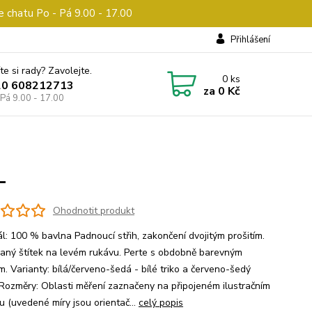
e chatu Po - Pá 9.00 - 17.00
Přihlášení
te si rady? Zavolejte.
0
ks
20 608212713
za
0 Kč
 Pá 9.00 - 17.00
L
Ohodnotit produkt
ál: 100 % bavlna Padnoucí střih, zakončení dvojitým prošitím.
aný štítek na levém rukávu. Perte s obdobně barevným
m. Varianty: bílá/červeno-šedá - bílé triko a červeno-šedý
 Rozměry: Oblasti měření zaznačeny na připojeném ilustračním
u (uvedené míry jsou orientač...
celý popis