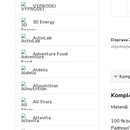
VÝPRODEJ
3D Energy
ActivLab
Doprava
objednejt
Adventure Food
Aldelis
Kompl
Allnutrition
Komple
All Stars
Materiál:
Altevita
100 % ba
Padnoucí 