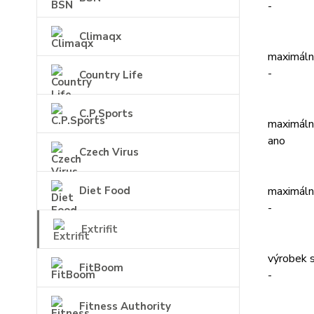
-
Climaqx
maximáln
-
Country Life
C.P.Sports
maximáln
ano
Czech Virus
maximáln
Diet Food
-
Extrifit
výrobek 
FitBoom
-
Fitness Authority