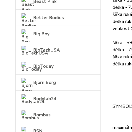
šířka - 5
Beast Pink
délka - 
šířka ruk
Better Bodies
délka ruk
velikost
Big Boy
šířka - 5
délka - 
BioTechUSA
šířka ruk
délka ruk
BioToday
Björn Borg
Bodylab24
SYMBOL
Bombus
maximáln
BSN