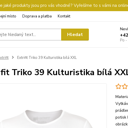
 jaké produkty jsou pro vás vhodné? Vyřešíme to s vámi na onlin
ejní místo
Doprava a platba
Kontakt
Neví
Hledat
+4
Po -
xtrifit
Extrifit Triko 39 Kulturistika bílá XXL
ifit Triko 39 Kulturistika bílá XX
Materi
Vytkáv
prádle
potisk
obrázk