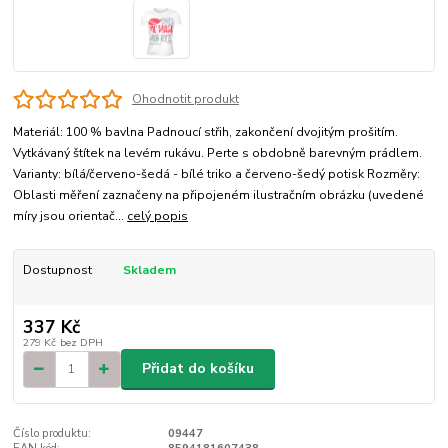
Ohodnotit produkt
Materiál: 100 % bavlna Padnoucí střih, zakončení dvojitým prošitím.
Vytkávaný štítek na levém rukávu. Perte s obdobně barevným prádlem.
Varianty: bílá/červeno-šedá - bílé triko a červeno-šedý potisk Rozměry:
Oblasti měření zaznačeny na připojeném ilustračním obrázku (uvedené
míry jsou orientač...
celý popis
Dostupnost
Skladem
337 Kč
279 Kč
bez DPH
Přidat do košíku
Číslo produktu:
09447