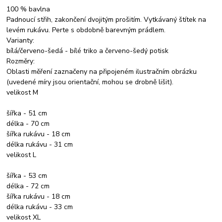
100 % bavlna
Padnoucí střih, zakončení dvojitým prošitím. Vytkávaný štítek na
levém rukávu. Perte s obdobně barevným prádlem.
Varianty:
bílá/červeno-šedá - bílé triko a červeno-šedý potisk
Rozměry:
Oblasti měření zaznačeny na připojeném ilustračním obrázku
(uvedené míry jsou orientační, mohou se drobně lišit).
velikost M
šířka - 51 cm
délka - 70 cm
šířka rukávu - 18 cm
délka rukávu - 31 cm
velikost L
šířka - 53 cm
délka - 72 cm
šířka rukávu - 18 cm
délka rukávu - 33 cm
velikost XL