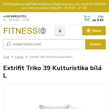
Potřebujete poradit? Nevíte jaké produkty jsou pro vás vhodné? Vyřešíme
to s vámi na online chatu Po - Pá 9.00 - 17.00
0
ks
+420 608212713
za
0 Kč
Po - Pá 9.00 - 17.00
Menu
Hledat
Úvod
Extrifit
Extrifit Triko 39 Kulturistika bílá L
Extrifit Triko 39 Kulturistika bílá
L