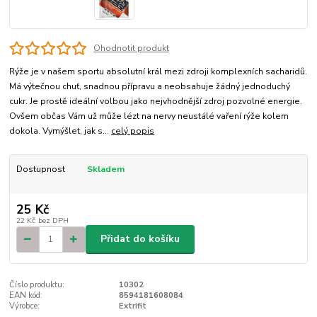
Ohodnotit produkt
Rýže je v našem sportu absolutní král mezi zdroji komplexních sacharidů.
Má výtečnou chuť, snadnou přípravu a neobsahuje žádný jednoduchý
cukr. Je prostě ideální volbou jako nejvhodnější zdroj pozvolné energie.
Ovšem občas Vám už může lézt na nervy neustálé vaření rýže kolem
dokola. Vymýšlet, jak s...
celý popis
Dostupnost
Skladem
25 Kč
22 Kč
bez DPH
Přidat do košíku
Číslo produktu:
10302
EAN kód:
8594181608084
Výrobce:
Extrifit