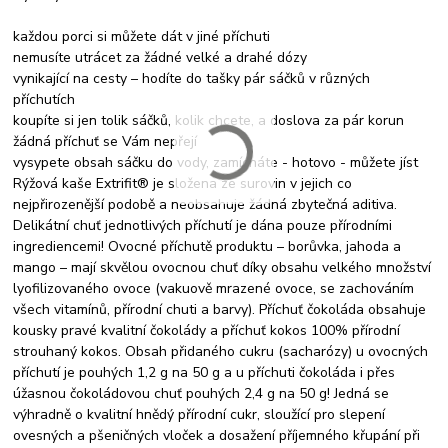
každou porci si můžete dát v jiné příchuti
nemusíte utrácet za žádné velké a drahé dózy
vynikající na cesty – hodíte do tašky pár sáčků v různých
příchutích
koupíte si jen tolik sáčků, kolik chcete, a doslova za pár korun
žádná příchuť se Vám nepřejí
vysypete obsah sáčku do vody, zamícháte - hotovo - můžete jíst
Rýžová kaše Extrifit® je složena ze surovin v jejich co
nejpřirozenější podobě a neobsahuje žádná zbytečná aditiva.
Delikátní chuť jednotlivých příchutí je dána pouze přírodními
ingrediencemi! Ovocné příchutě produktu – borůvka, jahoda a
mango – mají skvělou ovocnou chuť díky obsahu velkého množství
lyofilizovaného ovoce (vakuově mrazené ovoce, se zachováním
všech vitamínů, přírodní chuti a barvy). Příchuť čokoláda obsahuje
kousky pravé kvalitní čokolády a příchuť kokos 100% přírodní
strouhaný kokos. Obsah přidaného cukru (sacharózy) u ovocných
příchutí je pouhých 1,2 g na 50 g a u příchuti čokoláda i přes
úžasnou čokoládovou chuť pouhých 2,4 g na 50 g! Jedná se
výhradně o kvalitní hnědý přírodní cukr, sloužící pro slepení
ovesných a pšeničných vloček a dosažení příjemného křupání při