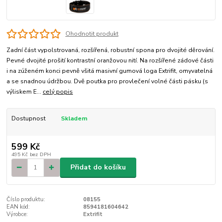
Ohodnotit produkt
Zadní část vypolstrovaná, rozšířená, robustní spona pro dvojité děrování.
Pevné dvojité prošití kontrastní oranžovou nití. Na rozšířené zádové části
i na zúženém konci pevně všitá masivní gumová loga Extrifit, omyvatelná
a se snadnou údržbou. Dvě poutka pro provlečení volné části pásku (s
výliskem E...
celý popis
Dostupnost
Skladem
599 Kč
495 Kč
bez DPH
Přidat do košíku
Číslo produktu:
08155
EAN kód:
8594181604642
Výrobce:
Extrifit