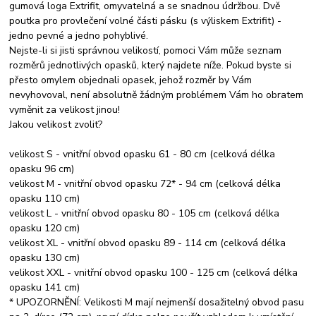
gumová loga Extrifit, omyvatelná a se snadnou údržbou. Dvě
poutka pro provlečení volné části pásku (s výliskem Extrifit) -
jedno pevné a jedno pohyblivé.
Nejste-li si jisti správnou velikostí, pomoci Vám může seznam
rozměrů jednotlivých opasků, který najdete níže. Pokud byste si
přesto omylem objednali opasek, jehož rozměr by Vám
nevyhovoval, není absolutně žádným problémem Vám ho obratem
vyměnit za velikost jinou!
Jakou velikost zvolit?
velikost S - vnitřní obvod opasku 61 - 80 cm (celková délka
opasku 96 cm)
velikost M - vnitřní obvod opasku 72* - 94 cm (celková délka
opasku 110 cm)
velikost L - vnitřní obvod opasku 80 - 105 cm (celková délka
opasku 120 cm)
velikost XL - vnitřní obvod opasku 89 - 114 cm (celková délka
opasku 130 cm)
velikost XXL - vnitřní obvod opasku 100 - 125 cm (celková délka
opasku 141 cm)
* UPOZORNĚNÍ: Velikosti M mají nejmenší dosažitelný obvod pasu