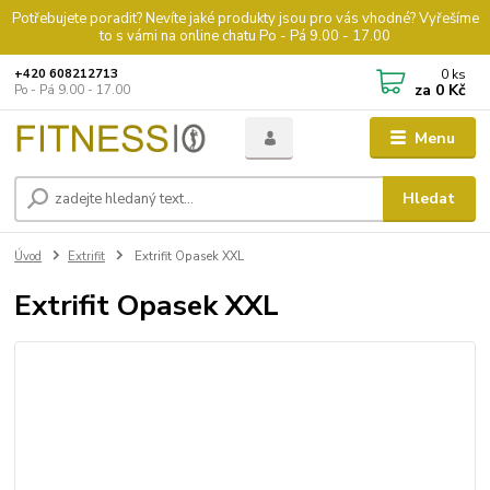
Potřebujete poradit? Nevíte jaké produkty jsou pro vás vhodné? Vyřešíme
to s vámi na online chatu Po - Pá 9.00 - 17.00
0
ks
+420 608212713
za
0 Kč
Po - Pá 9.00 - 17.00
Menu
Hledat
Úvod
Extrifit
Extrifit Opasek XXL
Extrifit Opasek XXL