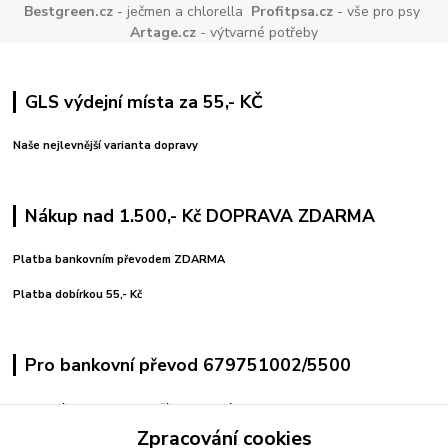
Bestgreen.cz
- ječmen a chlorella
Profitpsa.cz
- vše pro psy
Artage.cz
- výtvarné potřeby
GLS výdejní místa za 55,- KČ
Naše nejlevnější varianta dopravy
Nákup nad 1.500,- Kč DOPRAVA ZDARMA
Platba bankovním převodem ZDARMA
Platba dobírkou 55,- Kč
Pro bankovní převod 679751002/5500
variabilní symbol uvedeno číslo objednávky
pro pohodlné platby použijte vygenerovaný QR kód
Zpracování cookies