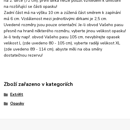
na 2. dírce (72 cm), první dírka nelze použít vzhledem k umístění
na rozšiřující se části opasku!
Zadní část má na výšku 10 cm a zúžená část směrem k zapínání
má 6 cm. Vzdálenost mezi jednotlivými dírkami je 2,5 cm.
Uvedené rozměry jsou pouze orientační. Je-li obvod Vašeho pasu
přesně na hraně některého rozměru, vyberte jinou velikost opasku!
Je-li tedy např. obvod Vašeho pasu 105 cm, nevybírejte opasek
velikost L (zde uvedeno 80 - 105 cm), vyberte raději velikost XL
(zde uvedeno 89 - 114 cm), abyste měli na oba směry
dostatečnou rezervu!
Zboží zařazeno v kategoriích
Extrifit
Opasky