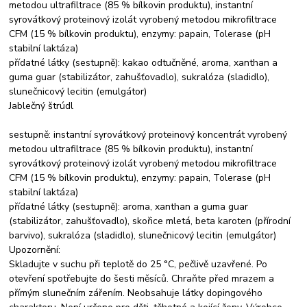
metodou ultrafiltrace (85 % bílkovin produktu), instantní
syrovátkový proteinový izolát vyrobený metodou mikrofiltrace
CFM (15 % bílkovin produktu), enzymy: papain, Tolerase (pH
stabilní laktáza)
přídatné látky (sestupně): kakao odtučněné, aroma, xanthan a
guma guar (stabilizátor, zahušťovadlo), sukralóza (sladidlo),
slunečnicový lecitin (emulgátor)
Jablečný štrúdl
sestupně: instantní syrovátkový proteinový koncentrát vyrobený
metodou ultrafiltrace (85 % bílkovin produktu), instantní
syrovátkový proteinový izolát vyrobený metodou mikrofiltrace
CFM (15 % bílkovin produktu), enzymy: papain, Tolerase (pH
stabilní laktáza)
přídatné látky (sestupně): aroma, xanthan a guma guar
(stabilizátor, zahušťovadlo), skořice mletá, beta karoten (přírodní
barvivo), sukralóza (sladidlo), slunečnicový lecitin (emulgátor)
Upozornění:
Skladujte v suchu při teplotě do 25 °C, pečlivě uzavřené. Po
otevření spotřebujte do šesti měsíců. Chraňte před mrazem a
přímým slunečním zářením. Neobsahuje látky dopingového