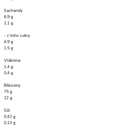
Sacharidy
6,9 g
2,1 g
- z toho cukry
4,9 g
1,5 g
Vláknina
1,4 g
0,4 g
Bílkoviny
75 g
22 g
Sůl
0,42 g
0,13 g