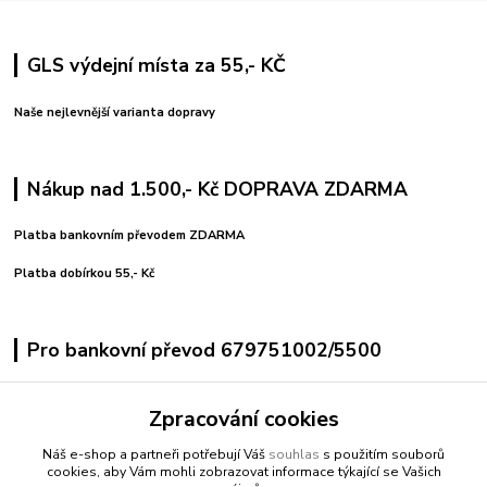
GLS výdejní místa za 55,- KČ
Naše nejlevnější varianta dopravy
Nákup nad 1.500,- Kč DOPRAVA ZDARMA
Platba bankovním převodem ZDARMA
Platba dobírkou 55,- Kč
Pro bankovní převod 679751002/5500
variabilní symbol uvedeno číslo objednávky
Zpracování cookies
pro pohodlné platby použijte vygenerovaný QR kód
Náš e-shop a partneři potřebují Váš
souhlas
s použitím souborů
cookies, aby Vám mohli zobrazovat informace týkající se Vašich
Kontakty