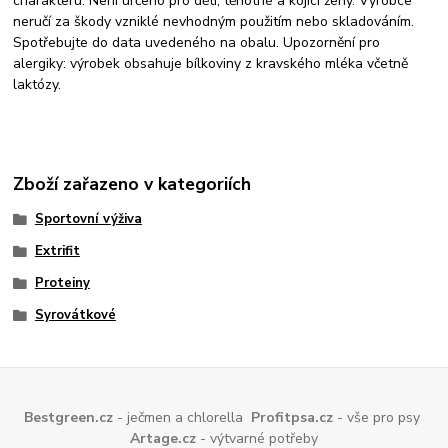
charakteru. Není určeno pro děti, těhotné a kojící ženy. Výrobce
neručí za škody vzniklé nevhodným použitím nebo skladováním.
Spotřebujte do data uvedeného na obalu. Upozornění pro
alergiky: výrobek obsahuje bílkoviny z kravského mléka včetně
laktózy.
Zboží zařazeno v kategoriích
Sportovní výživa
Extrifit
Proteiny
Syrovátkové
Bestgreen.cz
- ječmen a chlorella
Profitpsa.cz
- vše pro psy
Artage.cz
- výtvarné potřeby