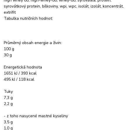
high whey 80, high-whey-80, whey-80, syrovátka, protein,
syrovátkový protein, bílkoviny, wpi, wpc, isolát, izolát, koncentrát,
extrifit
Tabulka nutričních hodnot:
Průměrný obsah energie a živin:
100 g
30 g
Energetická hodnota
1651 kJ / 393 kcal
495 kJ / 118 kcal
Tuky
7,3 g
2,2 g
- z toho nasycené mastné kyseliny
3,5 g
1,0 g