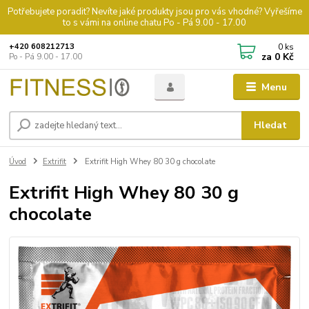
Potřebujete poradit? Nevíte jaké produkty jsou pro vás vhodné? Vyřešíme
to s vámi na online chatu Po - Pá 9.00 - 17.00
0
ks
+420 608212713
za
0 Kč
Po - Pá 9.00 - 17.00
Menu
Hledat
Úvod
Extrifit
Extrifit High Whey 80 30 g chocolate
Extrifit High Whey 80 30 g
chocolate