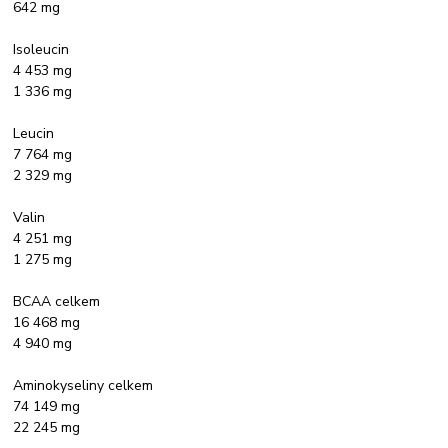
642 mg
Isoleucin
4 453 mg
1 336 mg
Leucin
7 764 mg
2 329 mg
Valin
4 251 mg
1 275 mg
BCAA celkem
16 468 mg
4 940 mg
Aminokyseliny celkem
74 149 mg
22 245 mg