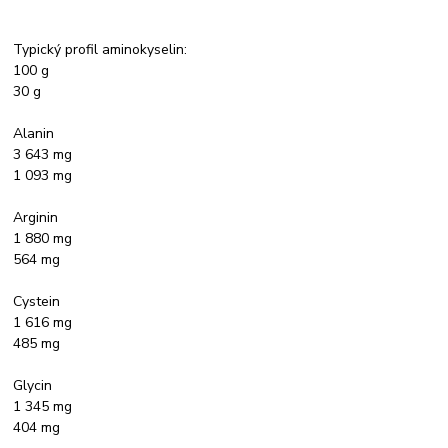
Typický profil aminokyselin:
100 g
30 g
Alanin
3 643 mg
1 093 mg
Arginin
1 880 mg
564 mg
Cystein
1 616 mg
485 mg
Glycin
1 345 mg
404 mg