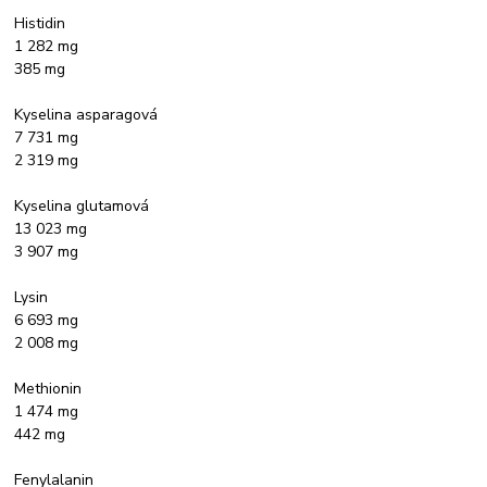
Histidin
1 282 mg
385 mg
Kyselina asparagová
7 731 mg
2 319 mg
Kyselina glutamová
13 023 mg
3 907 mg
Lysin
6 693 mg
2 008 mg
Methionin
1 474 mg
442 mg
Fenylalanin