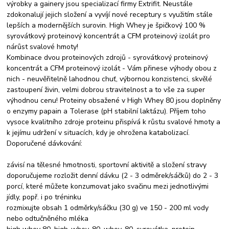
výrobky a gainery jsou specializací firmy Extrifit. Neustále
zdokonalují jejich složení a vyvíjí nové receptury s využitím stále
lepších a modernějších surovin. High Whey je špičkový 100 %
syrovátkový proteinový koncentrát a CFM proteinový izolát pro
nárůst svalové hmoty!
Kombinace dvou proteinových zdrojů - syrovátkový proteinový
koncentrát a CFM proteinový izolát - Vám přinese výhody obou z
nich - neuvěřitelně lahodnou chuť, výbornou konzistenci, skvělé
zastoupení živin, velmi dobrou stravitelnost a to vše za super
výhodnou cenu! Proteiny obsažené v High Whey 80 jsou doplněny
o enzymy papain a Tolerase (pH stabilní laktázu). Příjem toho
vysoce kvalitního zdroje proteinu přispívá k růstu svalové hmoty a
k jejímu udržení v situacích, kdy je ohrožena katabolizací.
Doporučené dávkování:
závisí na tělesné hmotnosti, sportovní aktivitě a složení stravy
doporučujeme rozložit denní dávku (2 - 3 odměrek/sáčků) do 2 - 3
porcí, které můžete konzumovat jako svačinu mezi jednotlivými
jídly, popř. i po tréninku
rozmixujte obsah 1 odměrky/sáčku (30 g) ve 150 - 200 ml vody
nebo odtučněného mléka