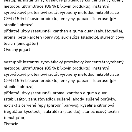
sestupně: instantní syrovátkový proteinový koncentrát vyrobený
metodou ultrafiltrace (85 % bílkovin produktu), instantní
syrovátkový proteinový izolát vyrobený metodou mikrofiltrace
CFM (15 % bílkovin produktu), enzymy: papain, Tolerase (pH
stabilní laktáza)
přídatné látky (sestupně): xanthan a guma guar (zahušťovadla),
aroma, beta karoten (barvivo), sukralóza (sladidlo), slunečnicový
lecitin (emulgátor)
Ovocný jogurt
sestupně: instantní syrovátkový proteinový koncentrát vyrobený
metodou ultrafiltrace (85 % bílkovin produktu), instantní
syrovátkový proteinový izolát vyrobený metodou mikrofiltrace
CFM (15 % bílkovin produktu), enzymy: papain, Tolerase (pH
stabilní laktáza)
přídatné látky (sestupně): aroma, xanthan a guma guar
(stabilizátor, zahušťovadlo), sušené jahody, sušené borůvky,
extrakt z červené řepy (přírodní barvivo), kyselina citronová
(regulátor kyselosti), sukralóza (sladidlo), slunečnicový lecitin
(emulgátor)
Pistácie