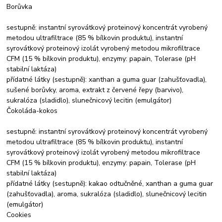
Borůvka
sestupně: instantní syrovátkový proteinový koncentrát vyrobený
metodou ultrafiltrace (85 % bílkovin produktu), instantní
syrovátkový proteinový izolát vyrobený metodou mikrofiltrace
CFM (15 % bílkovin produktu), enzymy: papain, Tolerase (pH
stabilní laktáza)
přídatné látky (sestupně): xanthan a guma guar (zahušťovadla),
sušené borůvky, aroma, extrakt z červené řepy (barvivo),
sukralóza (sladidlo), slunečnicový lecitin (emulgátor)
Čokoláda-kokos
sestupně: instantní syrovátkový proteinový koncentrát vyrobený
metodou ultrafiltrace (85 % bílkovin produktu), instantní
syrovátkový proteinový izolát vyrobený metodou mikrofiltrace
CFM (15 % bílkovin produktu), enzymy: papain, Tolerase (pH
stabilní laktáza)
přídatné látky (sestupně): kakao odtučněné, xanthan a guma guar
(zahušťovadla), aroma, sukralóza (sladidlo), slunečnicový lecitin
(emulgátor)
Cookies