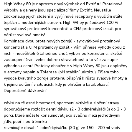
High Whey 80 je naprosto nový výrobek od Extrifitu! Proteinové
výrobky a gainery jsou specializací firmy Extrifit. Neustále
zdokonalují jejich složení a vyvíjí nové receptury s využitím stále
lepších a modernějších surovin. High Whey je špičkový 100 %
syrovátkový proteinový koncentrát a CFM proteinový izolát pro
nárůst svalové hmoty!
Kombinace dvou proteinových zdrojů - syrovátkový proteinový
koncentrát a CFM proteinový izolát - Vám přinese výhody obou z
nich - neuvěřitelně lahodnou chuť, výbornou konzistenci, skvělé
zastoupení živin, velmi dobrou stravitelnost a to vše za super
výhodnou cenu! Proteiny obsažené v High Whey 80 jsou doplněny
o enzymy papain a Tolerase (pH stabilní laktázu). Příjem toho
vysoce kvalitního zdroje proteinu přispívá k růstu svalové hmoty a
k jejímu udržení v situacích, kdy je ohrožena katabolizací.
Doporučené dávkování:
závisí na tělesné hmotnosti, sportovní aktivitě a složení stravy
doporučujeme rozložit denní dávku (2 - 3 odměrek/sáčků) do 2 - 3
porcí, které můžete konzumovat jako svačinu mezi jednotlivými
jídly, popř. i po tréninku
rozmixujte obsah 1 odměrky/sáčku (30 g) ve 150 - 200 ml vody