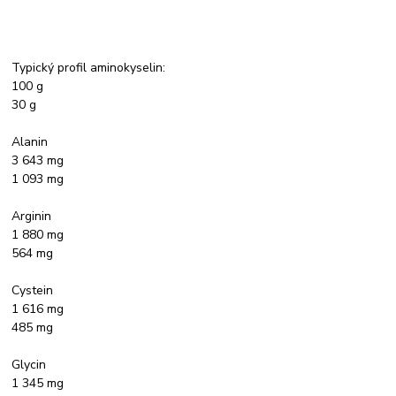
Typický profil aminokyselin:
100 g
30 g
Alanin
3 643 mg
1 093 mg
Arginin
1 880 mg
564 mg
Cystein
1 616 mg
485 mg
Glycin
1 345 mg