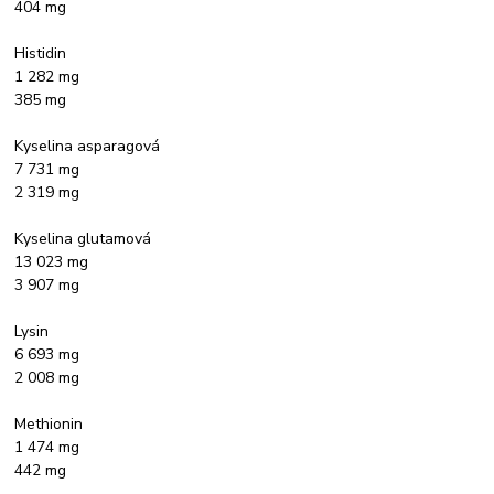
404 mg
Histidin
1 282 mg
385 mg
Kyselina asparagová
7 731 mg
2 319 mg
Kyselina glutamová
13 023 mg
3 907 mg
Lysin
6 693 mg
2 008 mg
Methionin
1 474 mg
442 mg