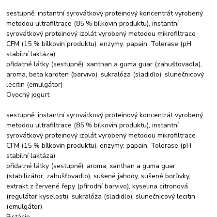
sestupně: instantní syrovátkový proteinový koncentrát vyrobený
metodou ultrafiltrace (85 % bílkovin produktu), instantní
syrovátkový proteinový izolát vyrobený metodou mikrofiltrace
CFM (15 % bílkovin produktu), enzymy: papain, Tolerase (pH
stabilní laktáza)
přídatné látky (sestupně): xanthan a guma guar (zahušťovadla),
aroma, beta karoten (barvivo), sukralóza (sladidlo), slunečnicový
lecitin (emulgátor)
Ovocný jogurt
sestupně: instantní syrovátkový proteinový koncentrát vyrobený
metodou ultrafiltrace (85 % bílkovin produktu), instantní
syrovátkový proteinový izolát vyrobený metodou mikrofiltrace
CFM (15 % bílkovin produktu), enzymy: papain, Tolerase (pH
stabilní laktáza)
přídatné látky (sestupně): aroma, xanthan a guma guar
(stabilizátor, zahušťovadlo), sušené jahody, sušené borůvky,
extrakt z červené řepy (přírodní barvivo), kyselina citronová
(regulátor kyselosti), sukralóza (sladidlo), slunečnicový lecitin
(emulgátor)
Pistácie