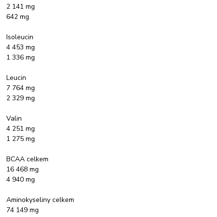
2 141 mg
642 mg
Isoleucin
4 453 mg
1 336 mg
Leucin
7 764 mg
2 329 mg
Valin
4 251 mg
1 275 mg
BCAA celkem
16 468 mg
4 940 mg
Aminokyseliny celkem
74 149 mg