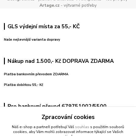
Artage.cz
- výtvarné potřeby
GLS výdejní místa za 55,- KČ
Naše nejlevnější varianta dopravy
Nákup nad 1.500,- Kč DOPRAVA ZDARMA
Platba bankovním převodem ZDARMA
Platba dobírkou 55,- Kč
Pro bankovní převod 679751002/5500
Zpracování cookies
variabilní symbol uvedeno číslo objednávky
pro pohodlné platby použijte vygenerovaný QR kód
Náš e-shop a partneři potřebují Váš
souhlas
s použitím souborů
cookies, aby Vám mohli zobrazovat informace týkající se Vašich