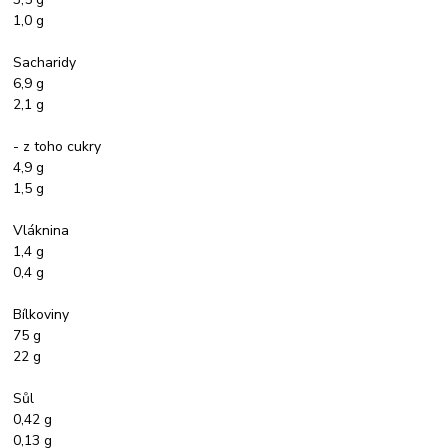
1,0 g
Sacharidy
6,9 g
2,1 g
- z toho cukry
4,9 g
1,5 g
Vláknina
1,4 g
0,4 g
Bílkoviny
75 g
22 g
Sůl
0,42 g
0,13 g