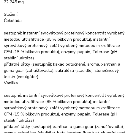
22 245 mg
Složení:
Čokoláda
sestupně: instantní syrovátkový proteinový koncentrát vyrobený
metodou ultrafiltrace (85 % bílkovin produktu), instantní
syrovátkový proteinový izolát vyrobený metodou mikrofiltrace
CFM (15 % bílkovin produktu), enzymy: papain, Tolerase (pH
stabilní laktáza)
přídatné látky (sestupně): kakao odtučněné, aroma, xanthan a
guma guar (zahušťovadla), sukralóza (sladidlo), slunečnicový
lecitin (emulgátor)
Vanilka
sestupně: instantní syrovátkový proteinový koncentrát vyrobený
metodou ultrafiltrace (85 % bílkovin produktu), instantní
syrovátkový proteinový izolát vyrobený metodou mikrofiltrace
CFM (15 % bílkovin produktu), enzymy: papain, Tolerase (pH
stabilní laktáza)
přídatné látky (sestupně): xanthan a guma guar (zahušťovadla),
aroma, sukralóza (sladidlo), beta karoten (barvivo), slunečnicový