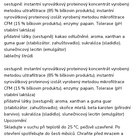
sestupně: instantní syrovátkový proteinový koncentrát vyrobený
metodou ultrafiltrace (85 % bílkovin produktu), instantní
syrovátkový proteinový izolát vyrobený metodou mikrofiltrace
CFM (15 % bílkovin produktu), enzymy: papain, Tolerase (pH
stabilní laktáza)
přídatné látky (sestupně): kakao odtučněné, aroma, xanthan a
guma guar (stabilizátor, zahušťovadlo), sukralóza (sladidlo),
slunečnicový lecitin (emulgátor)
Jablečný štrúdl
sestupně: instantní syrovátkový proteinový koncentrát vyrobený
metodou ultrafiltrace (85 % bílkovin produktu), instantní
syrovátkový proteinový izolát vyrobený metodou mikrofiltrace
CFM (15 % bílkovin produktu), enzymy: papain, Tolerase (pH
stabilní laktáza)
přídatné látky (sestupně): aroma, xanthan a guma guar
(stabilizátor, zahušťovadlo), skořice mletá, beta karoten (přírodní
barvivo), sukralóza (sladidlo), slunečnicový lecitin (emulgátor)
Upozornění:
Skladujte v suchu při teplotě do 25 °C, pečlivě uzavřené. Po
otevření spotřebujte do šesti měsíců. Chraňte před mrazem a