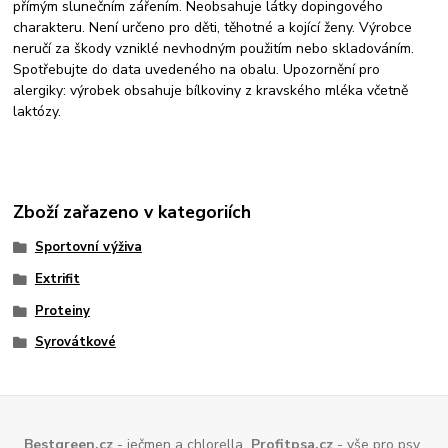
přímým slunečním zářením. Neobsahuje látky dopingového
charakteru. Není určeno pro děti, těhotné a kojící ženy. Výrobce
neručí za škody vzniklé nevhodným použitím nebo skladováním.
Spotřebujte do data uvedeného na obalu. Upozornění pro
alergiky: výrobek obsahuje bílkoviny z kravského mléka včetně
laktózy.
Zboží zařazeno v kategoriích
Sportovní výživa
Extrifit
Proteiny
Syrovátkové
Bestgreen.cz
- ječmen a chlorella
Profitpsa.cz
- vše pro psy