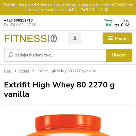
Potřebujete poradit? Nevíte jaké produkty jsou pro vás vhodné? Vyřešíme
to s vámi na online chatu Po - Pá 9.00 - 17.00
0
ks
+420 608212713
za
0 Kč
Po - Pá 9.00 - 17.00
Menu
Hledat
Úvod
Extrifit
Extrifit High Whey 80 2270 g vanilla
Extrifit High Whey 80 2270 g
vanilla