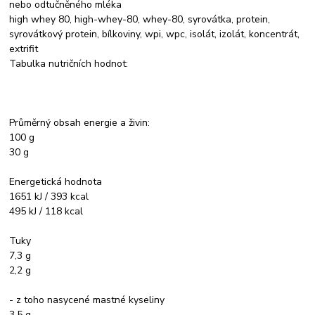
nebo odtučněného mléka
high whey 80, high-whey-80, whey-80, syrovátka, protein,
syrovátkový protein, bílkoviny, wpi, wpc, isolát, izolát, koncentrát,
extrifit
Tabulka nutričních hodnot:
Průměrný obsah energie a živin:
100 g
30 g
Energetická hodnota
1651 kJ / 393 kcal
495 kJ / 118 kcal
Tuky
7,3 g
2,2 g
- z toho nasycené mastné kyseliny
3,5 g