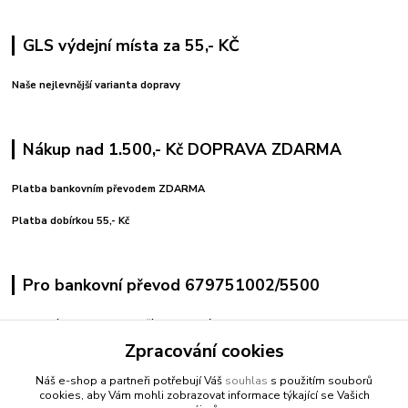
GLS výdejní místa za 55,- KČ
Naše nejlevnější varianta dopravy
Nákup nad 1.500,- Kč DOPRAVA ZDARMA
Platba bankovním převodem ZDARMA
Platba dobírkou 55,- Kč
Pro bankovní převod 679751002/5500
variabilní symbol uvedeno číslo objednávky
pro pohodlné platby použijte vygenerovaný QR kód
Zpracování cookies
Náš e-shop a partneři potřebují Váš
souhlas
s použitím souborů
Kontakty
cookies, aby Vám mohli zobrazovat informace týkající se Vašich