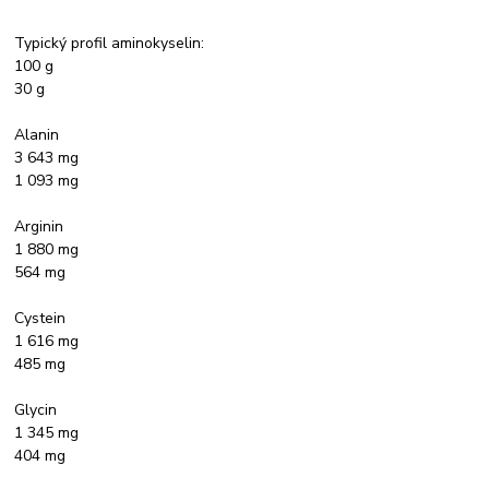
Typický profil aminokyselin:
100 g
30 g
Alanin
3 643 mg
1 093 mg
Arginin
1 880 mg
564 mg
Cystein
1 616 mg
485 mg
Glycin
1 345 mg
404 mg