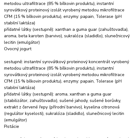
metodou ultrafiltrace (85 % bílkovin produktu), instantní
syrovátkový proteinový izolát vyrobený metodou mikrofiltrace
CFM (15 % bílkovin produktu), enzymy: papain, Tolerase (pH
stabilní laktáza)
přídatné látky (sestupně): xanthan a guma guar (zahušťovadla),
aroma, beta karoten (barvivo), sukralóza (sladidlo), slunečnicový
lecitin (emulgátor)
Ovocný jogurt
sestupně: instantní syrovátkový proteinový koncentrát vyrobený
metodou ultrafiltrace (85 % bílkovin produktu), instantní
syrovátkový proteinový izolát vyrobený metodou mikrofiltrace
CFM (15 % bílkovin produktu), enzymy: papain, Tolerase (pH
stabilní laktáza)
přídatné látky (sestupně): aroma, xanthan a guma guar
(stabilizátor, zahušťovadlo), sušené jahody, sušené borůvky,
extrakt z červené řepy (přírodní barvivo), kyselina citronová
(regulátor kyselosti), sukralóza (sladidlo), slunečnicový lecitin
(emulgátor)
Pistácie