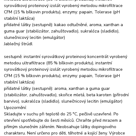
syrovátkový proteinový izolát vyrobený metodou mikrofiltrace
CFM (15 % bílkovin produktu), enzymy: papain, Tolerase (pH
stabilní laktáza)
přídatné látky (sestupně): kakao odtučněné, aroma, xanthan a
guma guar (stabilizátor, zahušťovadlo), sukralóza (sladidlo),
slunečnicový lecitin (emulgátor)
Jablečný štrúdl
sestupně: instantní syrovátkový proteinový koncentrát vyrobený
metodou ultrafiltrace (85 % bílkovin produktu), instantní
syrovátkový proteinový izolát vyrobený metodou mikrofiltrace
CFM (15 % bílkovin produktu), enzymy: papain, Tolerase (pH
stabilní laktáza)
přídatné látky (sestupně): aroma, xanthan a guma guar
(stabilizátor, zahušťovadlo), skořice mletá, beta karoten (přírodní
barvivo), sukralóza (sladidlo), slunečnicový lecitin (emulgátor)
Upozornění:
Skladujte v suchu při teplotě do 25 °C, pečlivě uzavřené. Po
otevření spotřebujte do šesti měsíců. Chraňte před mrazem a
přímým slunečním zářením. Neobsahuje látky dopingového
charakteru. Není určeno pro děti, těhotné a kojící ženy. Výrobce