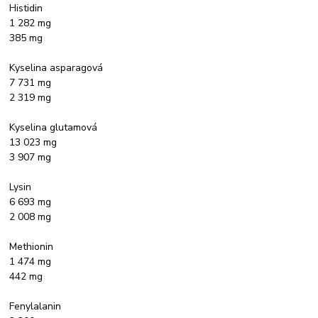
Histidin
1 282 mg
385 mg
Kyselina asparagová
7 731 mg
2 319 mg
Kyselina glutamová
13 023 mg
3 907 mg
Lysin
6 693 mg
2 008 mg
Methionin
1 474 mg
442 mg
Fenylalanin