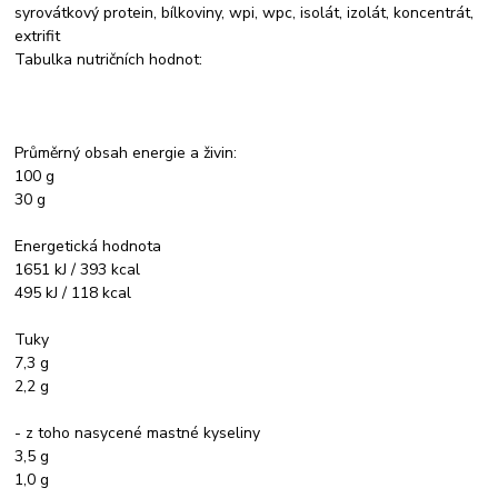
syrovátkový protein, bílkoviny, wpi, wpc, isolát, izolát, koncentrát,
extrifit
Tabulka nutričních hodnot:
Průměrný obsah energie a živin:
100 g
30 g
Energetická hodnota
1651 kJ / 393 kcal
495 kJ / 118 kcal
Tuky
7,3 g
2,2 g
- z toho nasycené mastné kyseliny
3,5 g
1,0 g