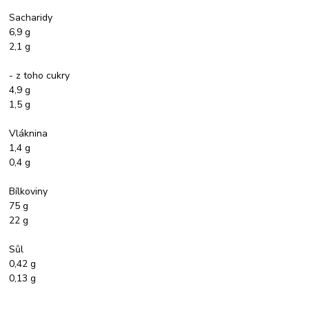
Sacharidy
6,9 g
2,1 g
- z toho cukry
4,9 g
1,5 g
Vláknina
1,4 g
0,4 g
Bílkoviny
75 g
22 g
Sůl
0,42 g
0,13 g