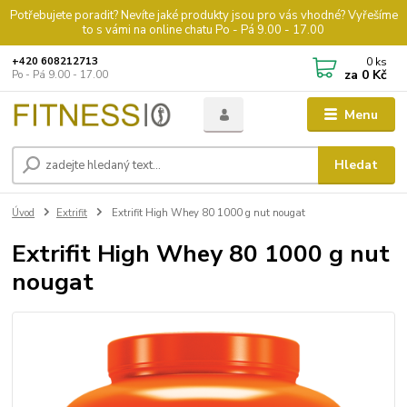
Potřebujete poradit? Nevíte jaké produkty jsou pro vás vhodné? Vyřešíme
to s vámi na online chatu Po - Pá 9.00 - 17.00
0
ks
+420 608212713
za
0 Kč
Po - Pá 9.00 - 17.00
Menu
Hledat
Úvod
Extrifit
Extrifit High Whey 80 1000 g nut nougat
Extrifit High Whey 80 1000 g nut
nougat