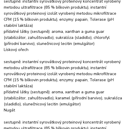
sestupně: instantní syrovátkový proteinový koncentrát vyrobený
metodou ultrafiltrace (85 % bílkovin produktu), instantní
syrovátkový proteinový izolát vyrobený metodou mikrofiltrace
CFM (15 % bílkovin produktu), enzymy: papain, Tolerase (pH
stabilní laktáza)
přídatné látky (sestupně): aroma, xanthan a guma guar
(stabilizátor, zahušťovadlo), sukralóza (sladidlo), chlorofyl
(přírodní barvivo), slunečnicový lecitin (emulgátor)
Lískový ořech
sestupně: instantní syrovátkový proteinový koncentrát vyrobený
metodou ultrafiltrace (85 % bílkovin produktu), instantní
syrovátkový proteinový izolát vyrobený metodou mikrofiltrace
CFM (15 % bílkovin produktu), enzymy: papain, Tolerase (pH
stabilní laktáza)
přídatné látky (sestupně): aroma, xanthan a guma guar
(stabilizátor, zahušťovadlo), karamel (přírodní barvivo), sukralóza
(sladidlo), slunečnicový lecitin (emulgátor)
Nugát
sestupně: instantní syrovátkový proteinový koncentrát vyrobený
metodou ultrafiltrace (85 % bílkovin produktu), instantní