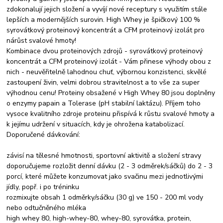
zdokonalují jejich složení a vyvíjí nové receptury s využitím stále
lepších a modernějších surovin. High Whey je špičkový 100 %
syrovátkový proteinový koncentrát a CFM proteinový izolát pro
nárůst svalové hmoty!
Kombinace dvou proteinových zdrojů - syrovátkový proteinový
koncentrát a CFM proteinový izolát - Vám přinese výhody obou z
nich - neuvěřitelně lahodnou chuť, výbornou konzistenci, skvělé
zastoupení živin, velmi dobrou stravitelnost a to vše za super
výhodnou cenu! Proteiny obsažené v High Whey 80 jsou doplněny
o enzymy papain a Tolerase (pH stabilní laktázu). Příjem toho
vysoce kvalitního zdroje proteinu přispívá k růstu svalové hmoty a
k jejímu udržení v situacích, kdy je ohrožena katabolizací.
Doporučené dávkování:
závisí na tělesné hmotnosti, sportovní aktivitě a složení stravy
doporučujeme rozložit denní dávku (2 - 3 odměrek/sáčků) do 2 - 3
porcí, které můžete konzumovat jako svačinu mezi jednotlivými
jídly, popř. i po tréninku
rozmixujte obsah 1 odměrky/sáčku (30 g) ve 150 - 200 ml vody
nebo odtučněného mléka
high whey 80, high-whey-80, whey-80, syrovátka, protein,