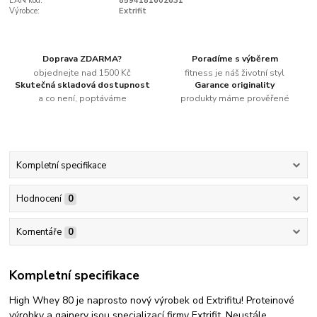
EAN kód:
8594181602631
Výrobce:
Extrifit
Doprava ZDARMA?
Poradíme s výběrem
objednejte nad 1500 Kč
fitness je náš životní styl
Skutečná skladová dostupnost
Garance originality
a co není, poptáváme
produkty máme prověřené
Kompletní specifikace
Hodnocení
0
Komentáře
0
Kompletní specifikace
High Whey 80 je naprosto nový výrobek od Extrifitu! Proteinové
výrobky a gainery jsou specializací firmy Extrifit. Neustále