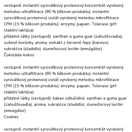
sestupně: instantní syrovátkový proteinový koncentrát vyrobený
metodou ultrafiltrace (85 % bílkovin produktu), instantní
syrovátkový proteinový izolát vyrobený metodou mikrofiltrace
CFM (15 % bílkovin produktu), enzymy: papain, Tolerase (pH
stabilní laktáza)
přídatné látky (sestupně): xanthan a guma guar (zahušťovadla),
sušené borůvky, aroma, extrakt z červené řepy (barvivo),
sukralóza (sladidlo), slunečnicový lecitin (emulgátor)
Čokoláda-kokos
sestupně: instantní syrovátkový proteinový koncentrát vyrobený
metodou ultrafiltrace (85 % bílkovin produktu), instantní
syrovátkový proteinový izolát vyrobený metodou mikrofiltrace
CFM (15 % bílkovin produktu), enzymy: papain, Tolerase (pH
stabilní laktáza)
přídatné látky (sestupně): kakao odtučněné, xanthan a guma guar
(zahušťovadla), aroma, sukralóza (sladidlo), slunečnicový lecitin
(emulgátor)
Cookies
sestupně: instantní syrovátkový proteinový koncentrát vyrobený