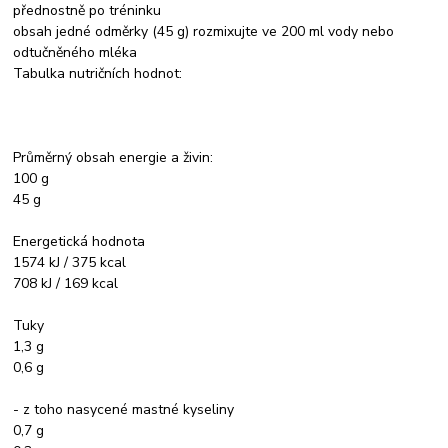
přednostně po tréninku
obsah jedné odměrky (45 g) rozmixujte ve 200 ml vody nebo
odtučněného mléka
Tabulka nutričních hodnot:
Průměrný obsah energie a živin:
100 g
45 g
Energetická hodnota
1574 kJ / 375 kcal
708 kJ / 169 kcal
Tuky
1,3 g
0,6 g
- z toho nasycené mastné kyseliny
0,7 g