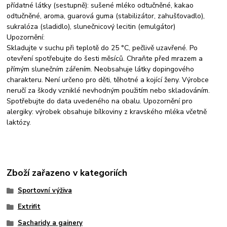
přídatné látky (sestupně): sušené mléko odtučněné, kakao
odtučněné, aroma, guarová guma (stabilizátor, zahušťovadlo),
sukralóza (sladidlo), slunečnicový lecitin (emulgátor)
Upozornění:
Skladujte v suchu při teplotě do 25 °C, pečlivě uzavřené. Po
otevření spotřebujte do šesti měsíců. Chraňte před mrazem a
přímým slunečním zářením. Neobsahuje látky dopingového
charakteru. Není určeno pro děti, těhotné a kojící ženy. Výrobce
neručí za škody vzniklé nevhodným použitím nebo skladováním.
Spotřebujte do data uvedeného na obalu. Upozornění pro
alergiky: výrobek obsahuje bílkoviny z kravského mléka včetně
laktózy.
Zboží zařazeno v kategoriích
Sportovní výživa
Extrifit
Sacharidy a gainery