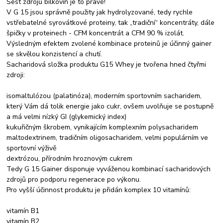
Šest zdrojů bílkovin je to pravé!
V G 15 jsou správně použity jak hydrolyzované, tedy rychle
vstřebatelné syrovátkové proteiny, tak „tradiční“ koncentráty, dále
špičky v proteinech - CFM koncentrát a CFM 90 % izolát.
Výsledným efektem zvolené kombinace proteinů je účinný gainer
se skvělou konzistencí a chutí.
Sacharidová složka produktu G15 Whey je tvořena hned čtyřmi
zdroji:
isomaltulózou (palatinóza), moderním sportovním sacharidem,
který Vám dá tolik energie jako cukr, ovšem uvolňuje se postupně
a má velmi nízký GI (glykemický index)
kukuřičným škrobem, vynikajícím komplexním polysacharidem
maltodextrinem, tradičním oligosacharidem, velmi populárním ve
sportovní výživě
dextrózou, přírodním hroznovým cukrem
Tedy G 15 Gainer disponuje vyváženou kombinací sacharidových
zdrojů pro podporu regenerace po výkonu.
Pro vyšší účinnost produktu je přidán komplex 10 vitamínů:
vitamín B1
vitamín B2