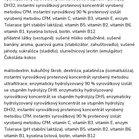
DH32, instantní syrovátkový proteinový koncentrát vyrobený
metodou CFM, instantní syrovátkový 90 % proteinový izolát
vyrobený metodou CFM, vitamín C, vitamín B3, vitamín E, enzym
Tolerase (pH stabilní laktáza), vitamín B5, vitamín B2, vitamín B6,
vitamín B1, kyselina listová, biotin, vitamín B12
přídatné látky (sestupně): sušené mléko odtučněné, sušené
banány, aroma, guarová guma (stabilizátor, zahušťovadlo), sušené
jahody, sukralóza (sladidlo), slunečnicový lecitin (emulgátor)
Čokoláda-kokos
maltodextrin, kukuřičný škrob, dextróza, palatinóza (isomaltulóza),
instantní syrovátkový proteinový koncentrát vyrobený metodou
ultrafiltrace, enzymaticky hydrolyzovaný 90 % syrovátkový izolát
se stupněm hydrolýzy DH8, enzymaticky hydrolyzovaný
syrovátkový koncentrát se stupněm hydrolýzy DH5, enzymaticky
hydrolyzovaný syrovátkový koncentrát se stupněm hydrolýzy
DH32, instantní syrovátkový proteinový koncentrát vyrobený
metodou CFM, instantní syrovátkový 90 % proteinový izolát
vyrobený metodou CFM, vitamín C, vitamín B3, vitamín E, enzym
Tolerase (pH stabilní laktáza), vitamín B5, vitamín B2, vitamín B6,
vitamín B1, kyselina listová, biotin, vitamín B12