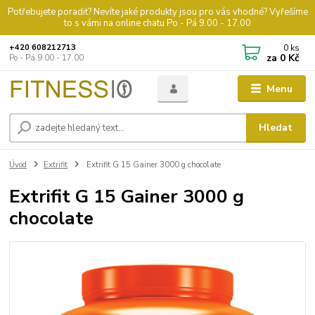
Potřebujete poradit? Nevíte jaké produkty jsou pro vás vhodné? Vyřešíme
to s vámi na online chatu Po - Pá 9.00 - 17.00
0
ks
+420 608212713
za
0 Kč
Po - Pá 9.00 - 17.00
Menu
Hledat
Úvod
Extrifit
Extrifit G 15 Gainer 3000 g chocolate
Extrifit G 15 Gainer 3000 g
chocolate