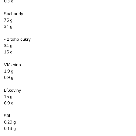
0,3 g
Sacharidy
75 g
34 g
- z toho cukry
34 g
16 g
Vláknina
1,9 g
0,9 g
Bílkoviny
15 g
6,9 g
Sůl
0,29 g
0,13 g