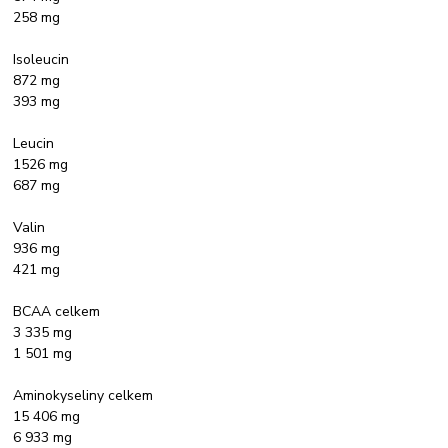
258 mg
Isoleucin
872 mg
393 mg
Leucin
1526 mg
687 mg
Valin
936 mg
421 mg
BCAA celkem
3 335 mg
1 501 mg
Aminokyseliny celkem
15 406 mg
6 933 mg