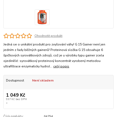
Ohodnotit produkt
Jedná se o unikátní produkt pro zvyšování váhy! G 15 Gainer není jen
jedním z řady běžných gainerů! Proteinová složka G 15 obsahuje 6
špičkových syrovátkových zdrojů, což je u výrobku typu gainer zcela
ojedinělé: syrovátkový proteinový koncentrát vyrobený metodou
ultrafiltrace enzymaticky hydrol...
celý popis
Dostupnost
Není skladem
1 049 Kč
937 Kč
bez DPH
-
Číslo produktu:
04754