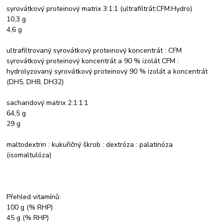
syrovátkový proteinový matrix 3:1:1 (ultrafiltrát:CFM:Hydro)
10,3 g
4,6 g
ultrafiltrovaný syrovátkový proteinový koncentrát : CFM
syrovátkový proteinový koncentrát a 90 % izolát CFM :
hydrolyzovaný syrovátkový proteinový 90 % izolát a koncentrát
(DH5, DH8, DH32)
sacharidový matrix 2:1:1:1
64,5 g
29 g
maltodextrin : kukuřičný škrob : dextróza : palatinóza
(isomaltulóza)
Přehled vitamínů:
100 g (% RHP)
45 g (% RHP)