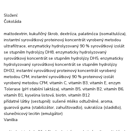
Složení:
Čokoláda
maltodextrin, kukuřičný škrob, dextróza, palatinóza (isomaltulóza),
instantní syrovátkový proteinový koncentrát vyrobený metodou
ultrafiltrace, enzymaticky hydrolyzovaný 90 % syrovátkový izolát
se stupněm hydrolýzy DH8, enzymaticky hydrolyzovaný
syrovátkový koncentrát se stupněm hydrolýzy DH5, enzymaticky
hydrolyzovaný syrovátkový koncentrát se stupněm hydrolýzy
DH32, instantní syrovátkový proteinový koncentrát vyrobený
metodou CFM, instantní syrovátkový 90 % proteinový izolát
vyrobený metodou CFM, vitamín C, vitamín B3, vitamín E, enzym
Tolerase (pH stabilní laktáza), vitamín B5, vitamín B2, vitamín B6,
vitamín B1, kyselina listová, biotin, vitamín B12
přídatné látky (sestupně): sušené mléko odtučněné, aroma,
guarová guma (stabilizátor, zahušťovadlo), sukralóza (sladidlo),
slunečnicový lecitin (emulgátor)
Vanilka