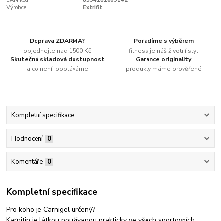
EAN kód:
8594181609142
Výrobce:
Extrifit
Doprava ZDARMA?
Poradíme s výběrem
objednejte nad 1500 Kč
fitness je náš životní styl
Skutečná skladová dostupnost
Garance originality
a co není, poptáváme
produkty máme prověřené
Kompletní specifikace
Hodnocení
0
Komentáře
0
Kompletní specifikace
Pro koho je Carnigel určený?
Karnitin je látkou používanou prakticky ve všech sportovních