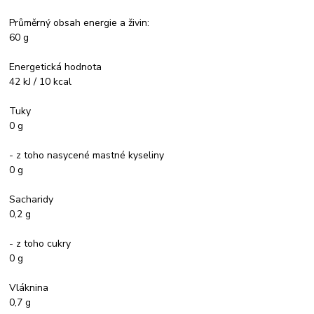
Průměrný obsah energie a živin:
60 g
Energetická hodnota
42 kJ / 10 kcal
Tuky
0 g
- z toho nasycené mastné kyseliny
0 g
Sacharidy
0,2 g
- z toho cukry
0 g
Vláknina
0,7 g