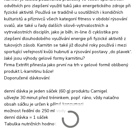
odvětvích pro zlepšení využití tuků jako energetického zdroje při
fyzické aktivitě. Používá se tradičně u soutěžních i kondičních
kulturistů a příznivců všech kategorií fitness v období rýsování
svalů, ale také u řady dalších silově-vytrvalostních a
vytrvalostních disciplín, jako je běh, in-line či cyklistika pro
zlepšení dlouhodobého využívání energie při fyzické aktivitě z
tukových zásob. Karnitin se také již dlouhé roky používá i mezi
sportující veřejností kvůli hubnutí a rýsování postavy „do plavek“.
Jaké jsou výhody gelové formy karnitinu?
Firma Extrifit přinesla jako první na trh v gelové formě oblíbený
produkt L-karnitinu báze!
Doporučené dávkování:
denní dávka je jeden sáček (60 g) produktu Carnigel
užívejte 30 minut před tréninkem, popř. ráno, vždy nalačno
obsah sáčku je určen k přímé konzumaci
možnost ředění do 250 ml vody
denní dávka = 1 sáček
Tabulka nutričních hodnot: