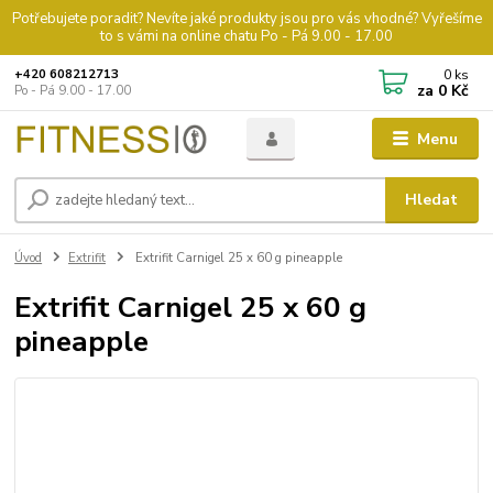
Potřebujete poradit? Nevíte jaké produkty jsou pro vás vhodné? Vyřešíme
to s vámi na online chatu Po - Pá 9.00 - 17.00
0
ks
+420 608212713
za
0 Kč
Po - Pá 9.00 - 17.00
Menu
Hledat
Úvod
Extrifit
Extrifit Carnigel 25 x 60 g pineapple
Extrifit Carnigel 25 x 60 g
pineapple