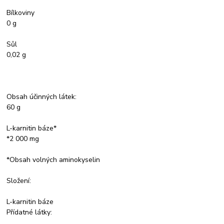
Bílkoviny
0 g
Sůl
0,02 g
Obsah účinných látek:
60 g
L-karnitin báze*
*2 000 mg
*Obsah volných aminokyselin
Složení:
L-karnitin báze
Přídatné látky: