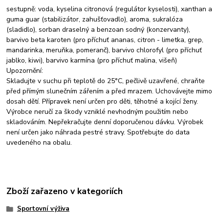
sestupně: voda, kyselina citronová (regulátor kyselosti), xanthan a
guma guar (stabilizátor, zahušťovadlo), aroma, sukralóza
(sladidlo), sorban draselný a benzoan sodný (konzervanty),
barvivo beta karoten (pro příchuť ananas, citron - limetka, grep,
mandarinka, meruňka, pomeranč), barvivo chlorofyl (pro příchuť
jablko, kiwi), barvivo karmína (pro příchuť malina, višeň)
Upozornění:
Skladujte v suchu při teplotě do 25°C, pečlivě uzavřené, chraňte
před přímým slunečním zářením a před mrazem. Uchovávejte mimo
dosah dětí. Přípravek není určen pro děti, těhotné a kojící ženy.
Výrobce neručí za škody vzniklé nevhodným použitím nebo
skladováním. Nepřekračujte denní doporučenou dávku. Výrobek
není určen jako náhrada pestré stravy. Spotřebujte do data
uvedeného na obalu.
Zboží zařazeno v kategoriích
Sportovní výživa