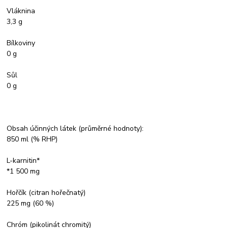
Vláknina
3,3 g
Bílkoviny
0 g
Sůl
0 g
Obsah účinných látek (průměrné hodnoty):
850 ml (% RHP)
L-karnitin*
*1 500 mg
Hořčík (citran hořečnatý)
225 mg (60 %)
Chróm (pikolinát chromitý)