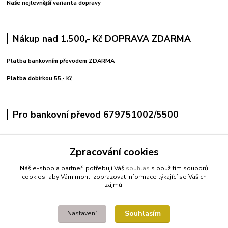
Naše nejlevnější varianta dopravy
Nákup nad 1.500,- Kč DOPRAVA ZDARMA
Platba bankovním převodem ZDARMA
Platba dobírkou 55,- Kč
Pro bankovní převod 679751002/5500
variabilní symbol uvedeno číslo objednávky
pro pohodlné platby použijte vygenerovaný QR kód
Zpracování cookies
Náš e-shop a partneři potřebují Váš
souhlas
s použitím souborů
Kontakty
cookies, aby Vám mohli zobrazovat informace týkající se Vašich
zájmů.
+420 608212713
Souhlasím
Nastavení
fitnessio@post.cz