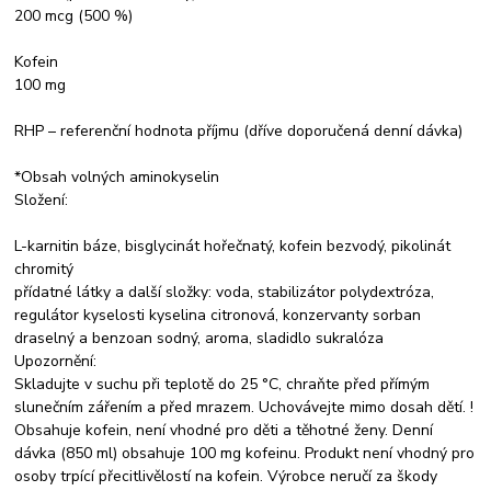
200 mcg (500 %)
Kofein
100 mg
RHP – referenční hodnota příjmu (dříve doporučená denní dávka)
*Obsah volných aminokyselin
Složení:
L-karnitin báze, bisglycinát hořečnatý, kofein bezvodý, pikolinát
chromitý
přídatné látky a další složky: voda, stabilizátor polydextróza,
regulátor kyselosti kyselina citronová, konzervanty sorban
draselný a benzoan sodný, aroma, sladidlo sukralóza
Upozornění:
Skladujte v suchu při teplotě do 25 °C, chraňte před přímým
slunečním zářením a před mrazem. Uchovávejte mimo dosah dětí. !
Obsahuje kofein, není vhodné pro děti a těhotné ženy. Denní
dávka (850 ml) obsahuje 100 mg kofeinu. Produkt není vhodný pro
osoby trpící přecitlivělostí na kofein. Výrobce neručí za škody