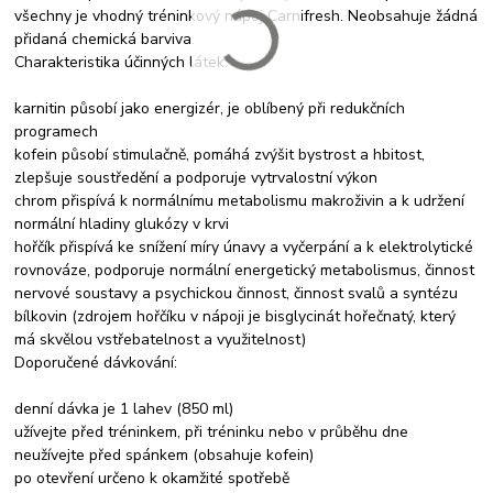
všechny je vhodný tréninkový nápoj Carnifresh. Neobsahuje žádná
přidaná chemická barviva.
Charakteristika účinných látek:
karnitin působí jako energizér, je oblíbený při redukčních
programech
kofein působí stimulačně, pomáhá zvýšit bystrost a hbitost,
zlepšuje soustředění a podporuje vytrvalostní výkon
chrom přispívá k normálnímu metabolismu makroživin a k udržení
normální hladiny glukózy v krvi
hořčík přispívá ke snížení míry únavy a vyčerpání a k elektrolytické
rovnováze, podporuje normální energetický metabolismus, činnost
nervové soustavy a psychickou činnost, činnost svalů a syntézu
bílkovin (zdrojem hořčíku v nápoji je bisglycinát hořečnatý, který
má skvělou vstřebatelnost a využitelnost)
Doporučené dávkování:
denní dávka je 1 lahev (850 ml)
užívejte před tréninkem, při tréninku nebo v průběhu dne
neužívejte před spánkem (obsahuje kofein)
po otevření určeno k okamžité spotřebě