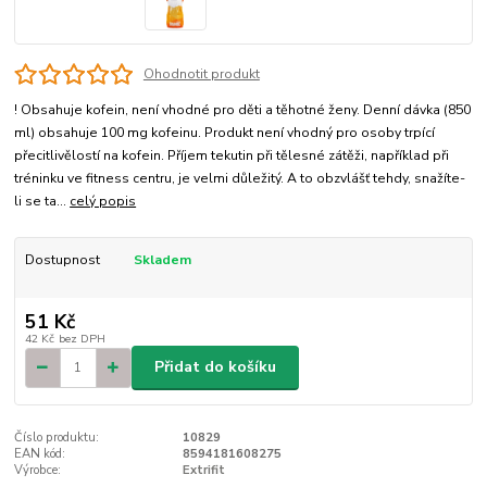
Ohodnotit produkt
! Obsahuje kofein, není vhodné pro děti a těhotné ženy. Denní dávka (850
ml) obsahuje 100 mg kofeinu. Produkt není vhodný pro osoby trpící
přecitlivělostí na kofein. Příjem tekutin při tělesné zátěži, například při
tréninku ve fitness centru, je velmi důležitý. A to obzvlášť tehdy, snažíte-
li se ta...
celý popis
Dostupnost
Skladem
51 Kč
42 Kč
bez DPH
Přidat do košíku
Číslo produktu:
10829
EAN kód:
8594181608275
Výrobce:
Extrifit