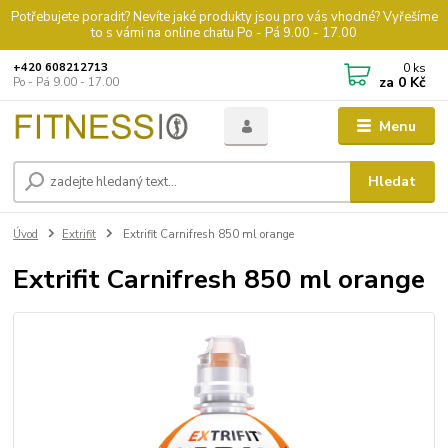
Potřebujete poradit? Nevíte jaké produkty jsou pro vás vhodné? Vyřešíme
to s vámi na online chatu Po - Pá 9.00 - 17.00
0
ks
+420 608212713
za
0 Kč
Po - Pá 9.00 - 17.00
Menu
Hledat
Úvod
Extrifit
Extrifit Carnifresh 850 ml orange
Extrifit Carnifresh 850 ml orange