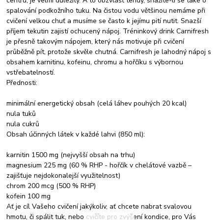
centru, je velmi důležitý. A to obzvlášť tehdy, snažíte-li se také o
spalování podkožního tuku. Na čistou vodu většinou nemáme při
cvičení velkou chuť a musíme se často k jejímu pití nutit. Snazší
příjem tekutin zajistí ochucený nápoj. Tréninkový drink Carnifresh
je přesně takovým nápojem, který nás motivuje při cvičení
průběžně pít, protože skvěle chutná. Carnifresh je lahodný nápoj s
obsahem karnitinu, kofeinu, chromu a hořčíku s výbornou
vstřebatelností.
Přednosti:
minimální energetický obsah (celá láhev pouhých 20 kcal)
nula tuků
nula cukrů
Obsah účinných látek v každé lahvi (850 ml):
karnitin 1500 mg (nejvyšší obsah na trhu)
magnesium 225 mg (60 % RHP - hořčík v chelátové vazbě –
zajišťuje nejdokonalejší využitelnost)
chrom 200 mcg (500 % RHP)
kofein 100 mg
Ať je cíl Vašeho cvičení jakýkoliv, ať chcete nabrat svalovou
hmotu, či spálit tuk, nebo cvičíte pro zvýšení kondice, pro Vás