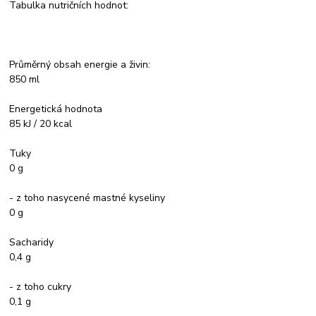
Tabulka nutričních hodnot:
Průměrný obsah energie a živin:
850 ml
Energetická hodnota
85 kJ / 20 kcal
Tuky
0 g
- z toho nasycené mastné kyseliny
0 g
Sacharidy
0,4 g
- z toho cukry
0,1 g