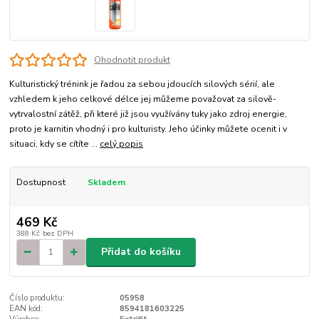
Ohodnotit produkt
Kulturistický trénink je řadou za sebou jdoucích silových sérií, ale
vzhledem k jeho celkové délce jej můžeme považovat za silově-
vytrvalostní zátěž, při které již jsou využívány tuky jako zdroj energie,
proto je karnitin vhodný i pro kulturisty. Jeho účinky můžete ocenit i v
situaci, kdy se cítíte ...
celý popis
Dostupnost
Skladem
469 Kč
388 Kč
bez DPH
Přidat do košíku
Číslo produktu:
05958
EAN kód:
8594181603225