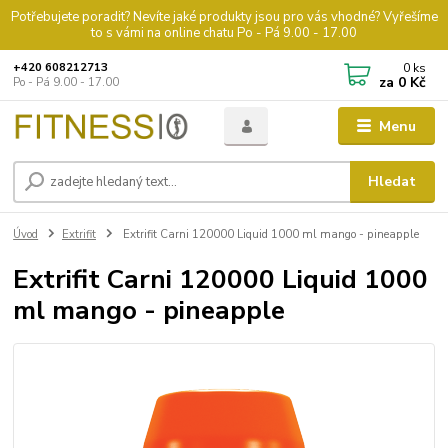
Potřebujete poradit? Nevíte jaké produkty jsou pro vás vhodné? Vyřešíme
to s vámi na online chatu Po - Pá 9.00 - 17.00
0
ks
+420 608212713
za
0 Kč
Po - Pá 9.00 - 17.00
Menu
Hledat
Úvod
Extrifit
Extrifit Carni 120000 Liquid 1000 ml mango - pineapple
Extrifit Carni 120000 Liquid 1000
ml mango - pineapple