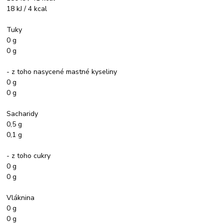
18 kJ / 4 kcal
Tuky
0 g
0 g
- z toho nasycené mastné kyseliny
0 g
0 g
Sacharidy
0,5 g
0,1 g
- z toho cukry
0 g
0 g
Vláknina
0 g
0 g