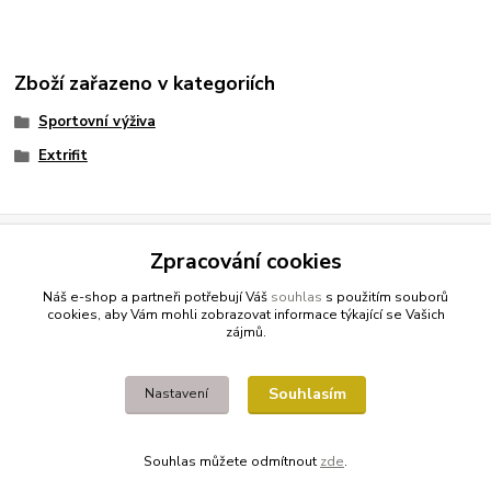
Zboží zařazeno v kategoriích
Sportovní výživa
Extrifit
Zpracování cookies
Bestgreen.cz
- ječmen a chlorella
Profitpsa.cz
- vše pro psy
Artage.cz
- výtvarné potřeby
Náš e-shop a partneři potřebují Váš
souhlas
s použitím souborů
cookies, aby Vám mohli zobrazovat informace týkající se Vašich
zájmů.
GLS výdejní místa za 55,- KČ
Souhlasím
Nastavení
Naše nejlevnější varianta dopravy
Souhlas můžete odmítnout
zde
.