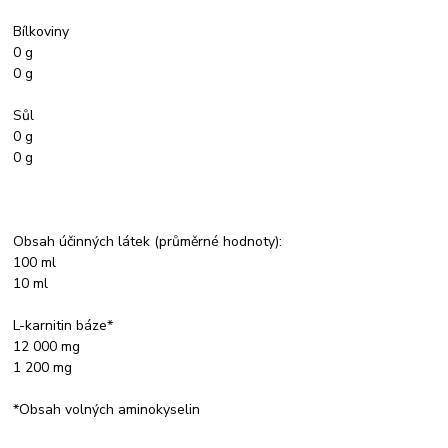
Bílkoviny
0 g
0 g
Sůl
0 g
0 g
Obsah účinných látek (průměrné hodnoty):
100 ml
10 ml
L-karnitin báze*
12 000 mg
1 200 mg
*Obsah volných aminokyselin