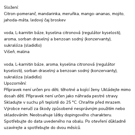
Složení:
Citron-pomeranč, mandarinka, meruňka, mango-ananas, mojito,
jahoda-máta, ledový čaj broskev
voda, L-karnitin báze, kyselina citronová (regulátor kyselosti),
aroma, sorban draselný a benzoan sodný (konzervanty),
sukralóza (sladidlo)
Višeň, malina
voda, L-karnitin báze, aroma, kyselina citronová (regulátor
kyselosti), sorban draselný a benzoan sodný (konzervanty),
sukralóza (sladidlo)
Upozornění:
Přípravek není určen pro děti, těhotné a kojící ženy. Ukládejte mimo
dosah dětí. Přípravek není určen jako náhrada pestré stravy.
Skladujte v suchu při teplotě do 25 °C. Chraňte před mrazem.
Výrobce neručí za škody způsobené nesprávným použitím nebo
skladováním. Neobsahuje látky dopingového charakteru.
Spotřebujte do data uvedeného na obalu. Po otevření důkladně
uzavírejte a spotřebujte do dvou měsíců.