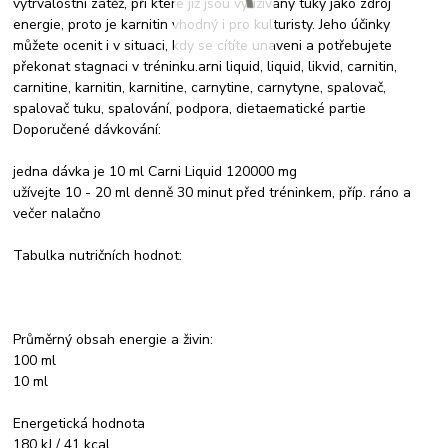
vytrvalostní zátěž, při které již jsou využívány tuky jako zdroj
energie, proto je karnitin vhodný i pro kulturisty. Jeho účinky
můžete ocenit i v situaci, kdy se cítíte unaveni a potřebujete
překonat stagnaci v tréninku.arni liquid, liquid, likvid, carnitin,
carnitine, karnitin, karnitine, carnytine, carnytyne, spalovač,
spalovač tuku, spalování, podpora, dietaematické partie
Doporučené dávkování:
jedna dávka je 10 ml Carni Liquid 120000 mg
užívejte 10 - 20 ml denně 30 minut před tréninkem, příp. ráno a
večer nalačno
Tabulka nutričních hodnot:
Průměrný obsah energie a živin:
100 ml
10 ml
Energetická hodnota
180 kJ / 41 kcal