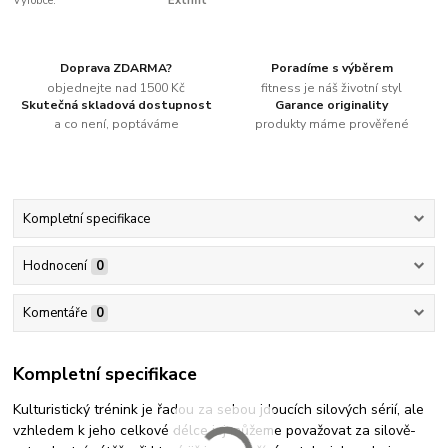
Výrobce:
Extrifit
Doprava ZDARMA?
Poradíme s výběrem
objednejte nad 1500 Kč
fitness je náš životní styl
Skutečná skladová dostupnost
Garance originality
a co není, poptáváme
produkty máme prověřené
Kompletní specifikace
Hodnocení
0
Komentáře
0
Kompletní specifikace
Kulturistický trénink je řadou za sebou jdoucích silových sérií, ale
vzhledem k jeho celkové délce jej můžeme považovat za silově-