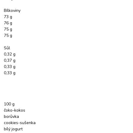
Bílkoviny
73 g
76 g
75 g
75 g
Sůl
0,32 g
0,37 g
0,33 g
0,33 g
100 g
čoko-kokos
borůvka
cookies-sušenka
bílý jogurt