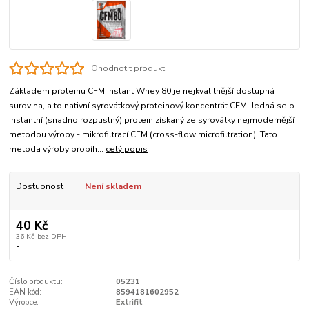
Ohodnotit produkt
Základem proteinu CFM Instant Whey 80 je nejkvalitnější dostupná
surovina, a to nativní syrovátkový proteinový koncentrát CFM. Jedná se o
instantní (snadno rozpustný) protein získaný ze syrovátky nejmodernější
metodou výroby - mikrofiltrací CFM (cross-flow microfiltration). Tato
metoda výroby probíh...
celý popis
Dostupnost
Není skladem
40 Kč
36 Kč
bez DPH
-
Číslo produktu:
05231
EAN kód:
8594181602952
Výrobce:
Extrifit