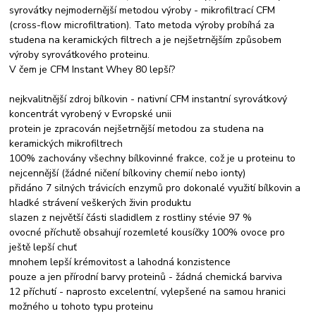
syrovátky nejmodernější metodou výroby - mikrofiltrací CFM
(cross-flow microfiltration). Tato metoda výroby probíhá za
studena na keramických filtrech a je nejšetrnějším způsobem
výroby syrovátkového proteinu.
V čem je CFM Instant Whey 80 lepší?
nejkvalitnější zdroj bílkovin - nativní CFM instantní syrovátkový
koncentrát vyrobený v Evropské unii
protein je zpracován nejšetrnější metodou za studena na
keramických mikrofiltrech
100% zachovány všechny bílkovinné frakce, což je u proteinu to
nejcennější (žádné ničení bílkoviny chemií nebo ionty)
přidáno 7 silných trávicích enzymů pro dokonalé využití bílkovin a
hladké strávení veškerých živin produktu
slazen z největší části sladidlem z rostliny stévie 97 %
ovocné příchutě obsahují rozemleté kousíčky 100% ovoce pro
ještě lepší chuť
mnohem lepší krémovitost a lahodná konzistence
pouze a jen přírodní barvy proteinů - žádná chemická barviva
12 příchutí - naprosto excelentní, vylepšené na samou hranici
možného u tohoto typu proteinu