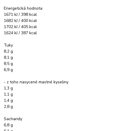
Energetická hodnota
1671 kJ / 398 kcal
1682 kJ / 400 kcal
1702 kJ / 405 kcal
1624 kJ / 387 kcal
Tuky
8,2 g
8,1 g
8,5 g
6,9 g
- z toho nasycené mastné kyseliny
1,3 g
1,1 g
1,4 g
2,8 g
Sacharidy
6,8 g