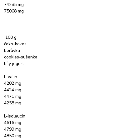
74285 mg
75068 mg
100 g
čoko-kokos
borůvka
cookies-sušenka
bílý jogurt
L-valin
4282 mg
4424 mg
4471 mg
4258 mg
L-isoleucin
4616 mg
4799 mg
4850 mg