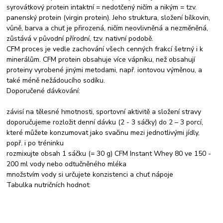
syrovátkový protein intaktní = nedotčený ničím a nikým = tzv.
panenský protein (virgin protein). Jeho struktura, složení bílkovin,
vůně, barva a chuť je přirozená, ničím neovlivněná a nezměněná,
zůstává v původní přírodní, tzv. nativní podobě.
CFM proces je vedle zachování všech cenných frakcí šetrný i k
minerálům. CFM protein obsahuje více vápníku, než obsahují
proteiny vyrobené jinými metodami, např. iontovou výměnou, a
také méně nežádoucího sodíku.
Doporučené dávkování:
závisí na tělesné hmotnosti, sportovní aktivitě a složení stravy
doporučujeme rozložit denní dávku (2 - 3 sáčky) do 2 – 3 porcí,
které můžete konzumovat jako svačinu mezi jednotlivými jídly,
popř. i po tréninku
rozmixujte obsah 1 sáčku (= 30 g) CFM Instant Whey 80 ve 150 -
200 ml vody nebo odtučněného mléka
množstvím vody si určujete konzistenci a chuť nápoje
Tabulka nutričních hodnot: