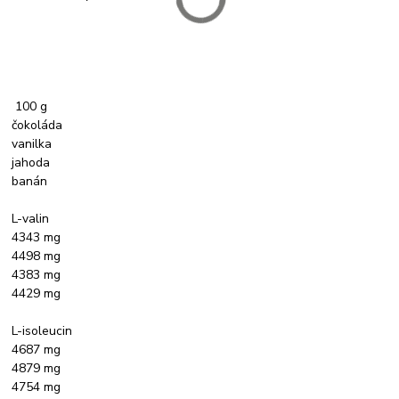
100 g
čokoláda
vanilka
jahoda
banán
L-valin
4343 mg
4498 mg
4383 mg
4429 mg
L-isoleucin
4687 mg
4879 mg
4754 mg