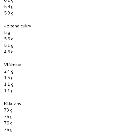
6,1 g
5,9 g
5,9 g
- z toho cukry
5 g
5,6 g
5,1 g
4,5 g
Vláknina
2,4 g
1,5 g
1,1 g
1,1 g
Bílkoviny
73 g
75 g
76 g
75 g