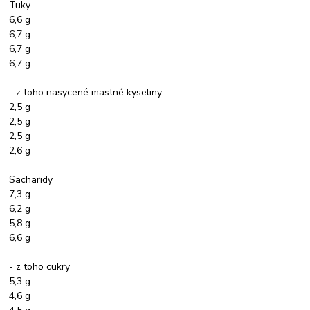
Tuky
6,6 g
6,7 g
6,7 g
6,7 g
- z toho nasycené mastné kyseliny
2,5 g
2,5 g
2,5 g
2,6 g
Sacharidy
7,3 g
6,2 g
5,8 g
6,6 g
- z toho cukry
5,3 g
4,6 g