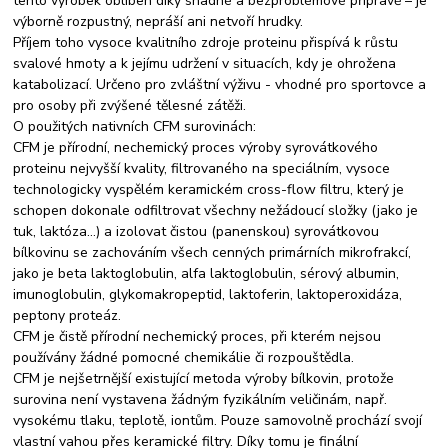
tento výrobek oblíben díky snadné a bezproblémové přípravě – je
výborně rozpustný, nepráší ani netvoří hrudky.
Příjem toho vysoce kvalitního zdroje proteinu přispívá k růstu
svalové hmoty a k jejímu udržení v situacích, kdy je ohrožena
katabolizací. Určeno pro zvláštní výživu - vhodné pro sportovce a
pro osoby při zvýšené tělesné zátěži.
O použitých nativních CFM surovinách:
CFM je přírodní, nechemický proces výroby syrovátkového
proteinu nejvyšší kvality, filtrovaného na speciálním, vysoce
technologicky vyspělém keramickém cross-flow filtru, který je
schopen dokonale odfiltrovat všechny nežádoucí složky (jako je
tuk, laktóza…) a izolovat čistou (panenskou) syrovátkovou
bílkovinu se zachováním všech cenných primárních mikrofrakcí,
jako je beta laktoglobulin, alfa laktoglobulin, sérový albumin,
imunoglobulin, glykomakropeptid, laktoferin, laktoperoxidáza,
peptony proteáz.
CFM je čistě přírodní nechemický proces, při kterém nejsou
používány žádné pomocné chemikálie či rozpouštědla.
CFM je nejšetrnější existující metoda výroby bílkovin, protože
surovina není vystavena žádným fyzikálním veličinám, např.
vysokému tlaku, teplotě, iontům. Pouze samovolně prochází svojí
vlastní vahou přes keramické filtry. Díky tomu je finální