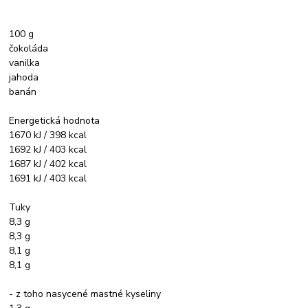
100 g
čokoláda
vanilka
jahoda
banán
Energetická hodnota
1670 kJ / 398 kcal
1692 kJ / 403 kcal
1687 kJ / 402 kcal
1691 kJ / 403 kcal
Tuky
8,3 g
8,3 g
8,1 g
8,1 g
- z toho nasycené mastné kyseliny