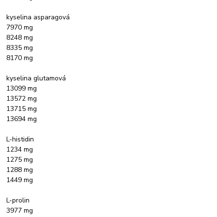
kyselina asparagová
7970 mg
8248 mg
8335 mg
8170 mg
kyselina glutamová
13099 mg
13572 mg
13715 mg
13694 mg
L-histidin
1234 mg
1275 mg
1288 mg
1449 mg
L-prolin
3977 mg