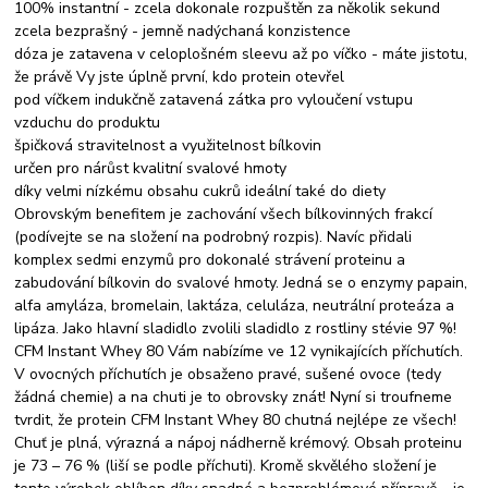
100% instantní - zcela dokonale rozpuštěn za několik sekund
zcela bezprašný - jemně nadýchaná konzistence
dóza je zatavena v celoplošném sleevu až po víčko - máte jistotu,
že právě Vy jste úplně první, kdo protein otevřel
pod víčkem indukčně zatavená zátka pro vyloučení vstupu
vzduchu do produktu
špičková stravitelnost a využitelnost bílkovin
určen pro nárůst kvalitní svalové hmoty
díky velmi nízkému obsahu cukrů ideální také do diety
Obrovským benefitem je zachování všech bílkovinných frakcí
(podívejte se na složení na podrobný rozpis). Navíc přidali
komplex sedmi enzymů pro dokonalé strávení proteinu a
zabudování bílkovin do svalové hmoty. Jedná se o enzymy papain,
alfa amyláza, bromelain, laktáza, celuláza, neutrální proteáza a
lipáza. Jako hlavní sladidlo zvolili sladidlo z rostliny stévie 97 %!
CFM Instant Whey 80 Vám nabízíme ve 12 vynikajících příchutích.
V ovocných příchutích je obsaženo pravé, sušené ovoce (tedy
žádná chemie) a na chuti je to obrovsky znát! Nyní si troufneme
tvrdit, že protein CFM Instant Whey 80 chutná nejlépe ze všech!
Chuť je plná, výrazná a nápoj nádherně krémový. Obsah proteinu
je 73 – 76 % (liší se podle příchuti). Kromě skvělého složení je