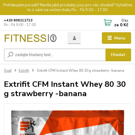
Potřebujete poradit? Nevíte jaké produkty jsou pro vás vhodné? Vyřešíme
to s vámi na online chatu Po - Pá 9.00 - 17.00
0
ks
+420 608212713
za
0 Kč
Po - Pá 9.00 - 17.00
Menu
Hledat
Úvod
Extrifit
Extrifit CFM Instant Whey 80 30 g strawberry -banana
Extrifit CFM Instant Whey 80 30
g strawberry -banana