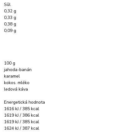
Sůl
0,32 g
0,33 g
0,38 g
0,09 g
100 g
jahoda-banán
karamel
kokos. mléko
ledová káva
Energetická hodnota
1616 kJ / 385 kcal
1619 kJ / 386 kcal
1619 kJ / 385 kcal
1624 kJ / 387 kcal