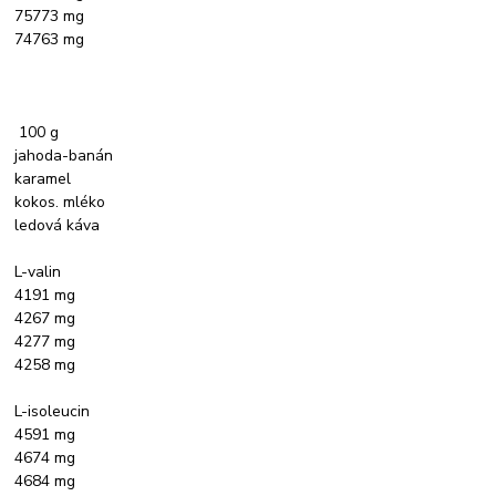
75773 mg
74763 mg
100 g
jahoda-banán
karamel
kokos. mléko
ledová káva
L-valin
4191 mg
4267 mg
4277 mg
4258 mg
L-isoleucin
4591 mg
4674 mg
4684 mg