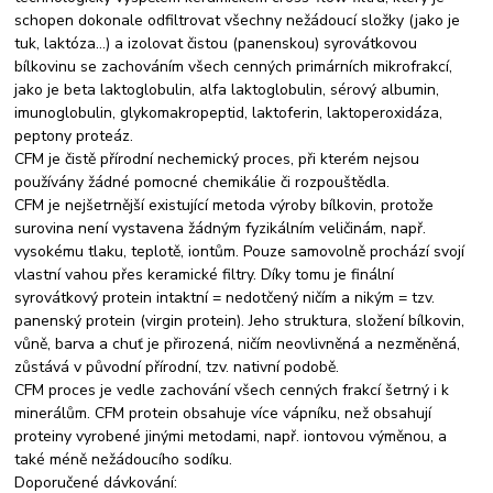
schopen dokonale odfiltrovat všechny nežádoucí složky (jako je
tuk, laktóza…) a izolovat čistou (panenskou) syrovátkovou
bílkovinu se zachováním všech cenných primárních mikrofrakcí,
jako je beta laktoglobulin, alfa laktoglobulin, sérový albumin,
imunoglobulin, glykomakropeptid, laktoferin, laktoperoxidáza,
peptony proteáz.
CFM je čistě přírodní nechemický proces, při kterém nejsou
používány žádné pomocné chemikálie či rozpouštědla.
CFM je nejšetrnější existující metoda výroby bílkovin, protože
surovina není vystavena žádným fyzikálním veličinám, např.
vysokému tlaku, teplotě, iontům. Pouze samovolně prochází svojí
vlastní vahou přes keramické filtry. Díky tomu je finální
syrovátkový protein intaktní = nedotčený ničím a nikým = tzv.
panenský protein (virgin protein). Jeho struktura, složení bílkovin,
vůně, barva a chuť je přirozená, ničím neovlivněná a nezměněná,
zůstává v původní přírodní, tzv. nativní podobě.
CFM proces je vedle zachování všech cenných frakcí šetrný i k
minerálům. CFM protein obsahuje více vápníku, než obsahují
proteiny vyrobené jinými metodami, např. iontovou výměnou, a
také méně nežádoucího sodíku.
Doporučené dávkování: