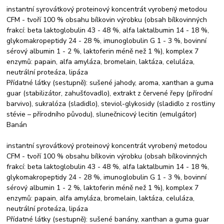
instantní syrovátkový proteinový koncentrát vyrobený metodou
CFM - tvoří 100 % obsahu bílkovin výrobku (obsah bílkovinných
frakcí: beta laktoglobulin 43 - 48 %, alfa laktalbumin 14 - 18 %,
glykomakropeptidy 24 - 28 %, imunoglobulin G 1 - 3 %, bovinní
sérový albumin 1 - 2 %, laktoferin méně než 1 %), komplex 7
enzymů: papain, alfa amyláza, bromelain, laktáza, celuláza,
neutrální proteáza, lipáza
Přídatné látky (sestupně): sušené jahody, aroma, xanthan a guma
guar (stabilizátor, zahušťovadlo), extrakt z červené řepy (přírodní
barvivo), sukralóza (sladidlo), steviol-glykosidy (sladidlo z rostliny
stévie – přírodního původu), slunečnicový lecitin (emulgátor)
Banán
instantní syrovátkový proteinový koncentrát vyrobený metodou
CFM - tvoří 100 % obsahu bílkovin výrobku (obsah bílkovinných
frakcí: beta laktoglobulin 43 - 48 %, alfa laktalbumin 14 - 18 %,
glykomakropeptidy 24 - 28 %, imunoglobulin G 1 - 3 %, bovinní
sérový albumin 1 - 2 %, laktoferin méně než 1 %), komplex 7
enzymů: papain, alfa amyláza, bromelain, laktáza, celuláza,
neutrální proteáza, lipáza
Přídatné látky (sestupně): sušené banány, xanthan a guma guar