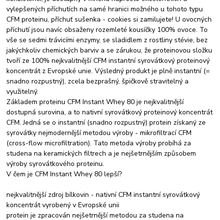
vylepšených příchutích na samé hranici možného u tohoto typu
CFM proteinu, příchuť sušenka - cookies si zamilujete! U ovocných
příchutí jsou navíc obsaženy rozemleté kousíčky 100% ovoce. To
vše se sedmi trávicími enzymy, se sladidlem z rostliny stévie, bez
jakýchkoliv chemických barviv a se zárukou, že proteinovou složku
tvoří ze 100% nejkvalitnější CFM instantní syrovátkový proteinový
koncentrát z Evropské unie. Výsledný produkt je plně instantní (=
snadno rozpustný), zcela bezprašný, špičkově stravitelný a
využitelný.
Základem proteinu CFM Instant Whey 80 je nejkvalitnější
dostupná surovina, a to nativní syrovátkový proteinový koncentrát
CFM. Jedná se o instantní (snadno rozpustný) protein získaný ze
syrovátky nejmodernější metodou výroby - mikrofiltrací CFM
(cross-flow microfiltration). Tato metoda výroby probíhá za
studena na keramických filtrech a je nejšetrnějším způsobem
výroby syrovátkového proteinu.
V čem je CFM Instant Whey 80 lepší?
nejkvalitnější zdroj bílkovin - nativní CFM instantní syrovátkový
koncentrát vyrobený v Evropské unii
protein je zpracován nejšetrnější metodou za studena na