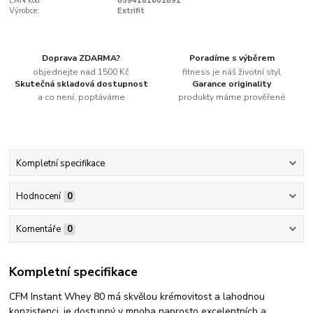
EAN kód:
8594181602891
Výrobce:
Extrifit
Doprava ZDARMA?
Poradíme s výběrem
objednejte nad 1500 Kč
fitness je náš životní styl
Skutečná skladová dostupnost
Garance originality
a co není, poptáváme
produkty máme prověřené
Kompletní specifikace
Hodnocení
0
Komentáře
0
Kompletní specifikace
CFM Instant Whey 80 má skvělou krémovitost a lahodnou
konzistenci, je dostupný v mnoha naprosto excelentních a