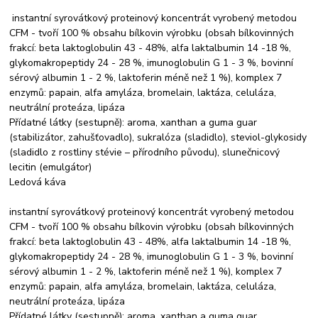
instantní syrovátkový proteinový koncentrát vyrobený metodou
CFM - tvoří 100 % obsahu bílkovin výrobku (obsah bílkovinných
frakcí: beta laktoglobulin 43 - 48%, alfa laktalbumin 14 -18 %,
glykomakropeptidy 24 - 28 %, imunoglobulin G 1 - 3 %, bovinní
sérový albumin 1 - 2 %, laktoferin méně než 1 %), komplex 7
enzymů: papain, alfa amyláza, bromelain, laktáza, celuláza,
neutrální proteáza, lipáza
Přídatné látky (sestupně): aroma, xanthan a guma guar
(stabilizátor, zahušťovadlo), sukralóza (sladidlo), steviol-glykosidy
(sladidlo z rostliny stévie – přírodního původu), slunečnicový
lecitin (emulgátor)
Ledová káva
instantní syrovátkový proteinový koncentrát vyrobený metodou
CFM - tvoří 100 % obsahu bílkovin výrobku (obsah bílkovinných
frakcí: beta laktoglobulin 43 - 48%, alfa laktalbumin 14 -18 %,
glykomakropeptidy 24 - 28 %, imunoglobulin G 1 - 3 %, bovinní
sérový albumin 1 - 2 %, laktoferin méně než 1 %), komplex 7
enzymů: papain, alfa amyláza, bromelain, laktáza, celuláza,
neutrální proteáza, lipáza
Přídatné látky (sestupně): aroma, xanthan a guma guar