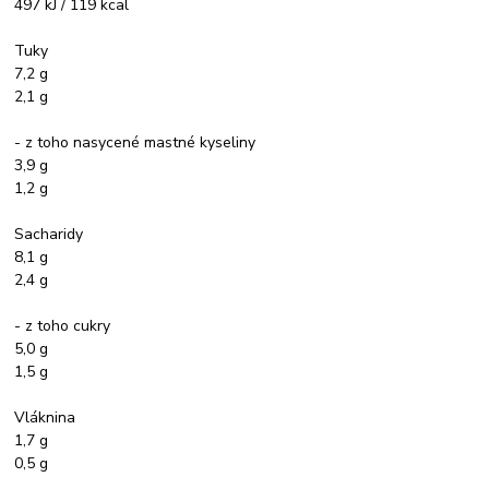
497 kJ / 119 kcal
Tuky
7,2 g
2,1 g
- z toho nasycené mastné kyseliny
3,9 g
1,2 g
Sacharidy
8,1 g
2,4 g
- z toho cukry
5,0 g
1,5 g
Vláknina
1,7 g
0,5 g