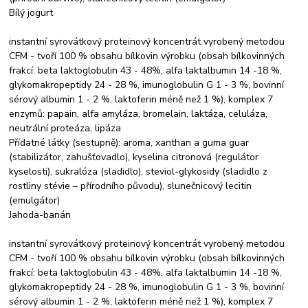
Bílý jogurt
instantní syrovátkový proteinový koncentrát vyrobený metodou
CFM - tvoří 100 % obsahu bílkovin výrobku (obsah bílkovinných
frakcí: beta laktoglobulin 43 - 48%, alfa laktalbumin 14 -18 %,
glykomakropeptidy 24 - 28 %, imunoglobulin G 1 - 3 %, bovinní
sérový albumin 1 - 2 %, laktoferin méně než 1 %), komplex 7
enzymů: papain, alfa amyláza, bromelain, laktáza, celuláza,
neutrální proteáza, lipáza
Přídatné látky (sestupně): aroma, xanthan a guma guar
(stabilizátor, zahušťovadlo), kyselina citronová (regulátor
kyselosti), sukralóza (sladidlo), steviol-glykosidy (sladidlo z
rostliny stévie – přírodního původu), slunečnicový lecitin
(emulgátor)
Jahoda-banán
instantní syrovátkový proteinový koncentrát vyrobený metodou
CFM - tvoří 100 % obsahu bílkovin výrobku (obsah bílkovinných
frakcí: beta laktoglobulin 43 - 48%, alfa laktalbumin 14 -18 %,
glykomakropeptidy 24 - 28 %, imunoglobulin G 1 - 3 %, bovinní
sérový albumin 1 - 2 %, laktoferin méně než 1 %), komplex 7