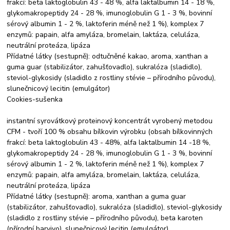
frakcí: beta laktoglobulin 43 - 48 %, alfa laktalbumin 14 - 18 %,
glykomakropeptidy 24 - 28 %, imunoglobulin G 1 - 3 %, bovinní
sérový albumin 1 - 2 %, laktoferin méně než 1 %), komplex 7
enzymů: papain, alfa amyláza, bromelain, laktáza, celuláza,
neutrální proteáza, lipáza
Přídatné látky (sestupně): odtučněné kakao, aroma, xanthan a
guma guar (stabilizátor, zahušťovadlo), sukralóza (sladidlo),
steviol-glykosidy (sladidlo z rostliny stévie – přírodního původu),
slunečnicový lecitin (emulgátor)
Cookies-sušenka
instantní syrovátkový proteinový koncentrát vyrobený metodou
CFM - tvoří 100 % obsahu bílkovin výrobku (obsah bílkovinných
frakcí: beta laktoglobulin 43 - 48%, alfa laktalbumin 14 -18 %,
glykomakropeptidy 24 - 28 %, imunoglobulin G 1 - 3 %, bovinní
sérový albumin 1 - 2 %, laktoferin méně než 1 %), komplex 7
enzymů: papain, alfa amyláza, bromelain, laktáza, celuláza,
neutrální proteáza, lipáza
Přídatné látky (sestupně): aroma, xanthan a guma guar
(stabilizátor, zahušťovadlo), sukralóza (sladidlo), steviol-glykosidy
(sladidlo z rostliny stévie – přírodního původu), beta karoten
(přírodní barvivo), slunečnicový lecitin (emulgátor)