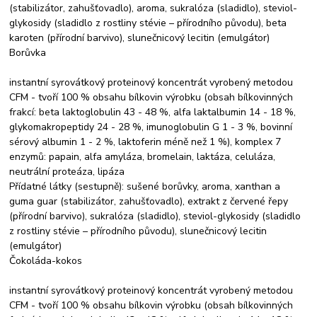
(stabilizátor, zahušťovadlo), aroma, sukralóza (sladidlo), steviol-
glykosidy (sladidlo z rostliny stévie – přírodního původu), beta
karoten (přírodní barvivo), slunečnicový lecitin (emulgátor)
Borůvka
instantní syrovátkový proteinový koncentrát vyrobený metodou
CFM - tvoří 100 % obsahu bílkovin výrobku (obsah bílkovinných
frakcí: beta laktoglobulin 43 - 48 %, alfa laktalbumin 14 - 18 %,
glykomakropeptidy 24 - 28 %, imunoglobulin G 1 - 3 %, bovinní
sérový albumin 1 - 2 %, laktoferin méně než 1 %), komplex 7
enzymů: papain, alfa amyláza, bromelain, laktáza, celuláza,
neutrální proteáza, lipáza
Přídatné látky (sestupně): sušené borůvky, aroma, xanthan a
guma guar (stabilizátor, zahušťovadlo), extrakt z červené řepy
(přírodní barvivo), sukralóza (sladidlo), steviol-glykosidy (sladidlo
z rostliny stévie – přírodního původu), slunečnicový lecitin
(emulgátor)
Čokoláda-kokos
instantní syrovátkový proteinový koncentrát vyrobený metodou
CFM - tvoří 100 % obsahu bílkovin výrobku (obsah bílkovinných