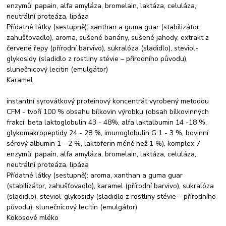
enzymů: papain, alfa amyláza, bromelain, laktáza, celuláza,
neutrální proteáza, lipáza
Přídatné látky (sestupně): xanthan a guma guar (stabilizátor,
zahušťovadlo), aroma, sušené banány, sušené jahody, extrakt z
červené řepy (přírodní barvivo), sukralóza (sladidlo), steviol-
glykosidy (sladidlo z rostliny stévie – přírodního původu),
slunečnicový lecitin (emulgátor)
Karamel
instantní syrovátkový proteinový koncentrát vyrobený metodou
CFM - tvoří 100 % obsahu bílkovin výrobku (obsah bílkovinných
frakcí: beta laktoglobulin 43 - 48%, alfa laktalbumin 14 -18 %,
glykomakropeptidy 24 - 28 %, imunoglobulin G 1 - 3 %, bovinní
sérový albumin 1 - 2 %, laktoferin méně než 1 %), komplex 7
enzymů: papain, alfa amyláza, bromelain, laktáza, celuláza,
neutrální proteáza, lipáza
Přídatné látky (sestupně): aroma, xanthan a guma guar
(stabilizátor, zahušťovadlo), karamel (přírodní barvivo), sukralóza
(sladidlo), steviol-glykosidy (sladidlo z rostliny stévie – přírodního
původu), slunečnicový lecitin (emulgátor)
Kokosové mléko