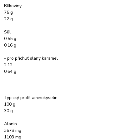
Bílkoviny
75 g
22 g
Sůl
0,55 g
0,16 g
- pro příchuť slaný karamel
2,12
0,64 g
Typický profil aminokyselin:
100 g
30 g
Alanin
3678 mg
1103 mg