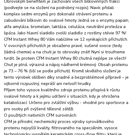
Obrovským benefitem je zachování všech bílkovinných frakcí
(podívejte se na složení na podrobný rozpis). Navíc přidali
komplex sedmi enzymů pro dokonalé strávení proteinu a
zabudování bílkovin do svalové hmoty. Jedná se o enzymy papain,
alfa amyláza, bromelain, laktáza, celuláza, neutrální proteáza a
lipáza. Jako hlavní sladidlo zvolili sladidlo z rostliny stévie 97 %!
CFM Instant Whey 80 Vám nabízíme ve 12 vynikajících příchutích.
V ovocných příchutích je obsaženo pravé, sušené ovoce (tedy
žádná chemie) a na chuti je to obrovsky znát! Nyní si troufneme
tvrdit, že protein CFM Instant Whey 80 chutná nejlépe ze všech!
Chuť je plná, výrazná a nápoj nádherně krémový. Obsah proteinu
je 73 – 76 % (liší se podle příchuti). Kromě skvělého složení je
tento výrobek oblíben díky snadné a bezproblémové přípravě – je
výborně rozpustný, nepráší ani netvoří hrudky.
Příjem toho vysoce kvalitního zdroje proteinu přispívá k růstu
svalové hmoty a k jejímu udržení v situacích, kdy je ohrožena
katabolizací. Určeno pro zvláštní výživu - vhodné pro sportovce a
pro osoby při zvýšené tělesné zátěži.
O použitých nativních CFM surovinách:
CFM je přírodní, nechemický proces výroby syrovátkového
proteinu nejvyšší kvality, filtrovaného na speciálním, vysoce
technologicky vyspělém keramickém cross-flow filtru, který je