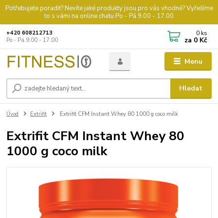
Potřebujete poradit? Nevíte jaké produkty jsou pro vás vhodné? Vyřešíme
to s vámi na online chatu Po - Pá 9.00 - 17.00
0
ks
+420 608212713
za
0 Kč
Po - Pá 9.00 - 17.00
Menu
Hledat
Úvod
Extrifit
Extrifit CFM Instant Whey 80 1000 g coco milk
Extrifit CFM Instant Whey 80
1000 g coco milk