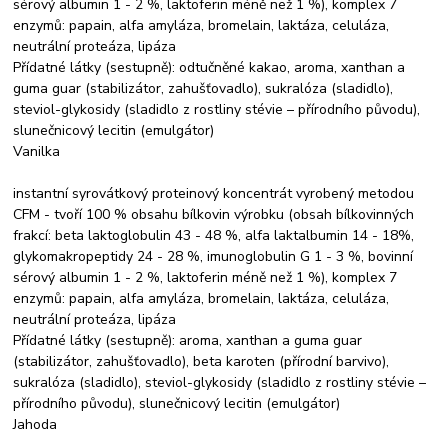
sérový albumin 1 - 2 %, laktoferin méně než 1 %), komplex 7
enzymů: papain, alfa amyláza, bromelain, laktáza, celuláza,
neutrální proteáza, lipáza
Přídatné látky (sestupně): odtučněné kakao, aroma, xanthan a
guma guar (stabilizátor, zahušťovadlo), sukralóza (sladidlo),
steviol-glykosidy (sladidlo z rostliny stévie – přírodního původu),
slunečnicový lecitin (emulgátor)
Vanilka
instantní syrovátkový proteinový koncentrát vyrobený metodou
CFM - tvoří 100 % obsahu bílkovin výrobku (obsah bílkovinných
frakcí: beta laktoglobulin 43 - 48 %, alfa laktalbumin 14 - 18%,
glykomakropeptidy 24 - 28 %, imunoglobulin G 1 - 3 %, bovinní
sérový albumin 1 - 2 %, laktoferin méně než 1 %), komplex 7
enzymů: papain, alfa amyláza, bromelain, laktáza, celuláza,
neutrální proteáza, lipáza
Přídatné látky (sestupně): aroma, xanthan a guma guar
(stabilizátor, zahušťovadlo), beta karoten (přírodní barvivo),
sukralóza (sladidlo), steviol-glykosidy (sladidlo z rostliny stévie –
přírodního původu), slunečnicový lecitin (emulgátor)
Jahoda