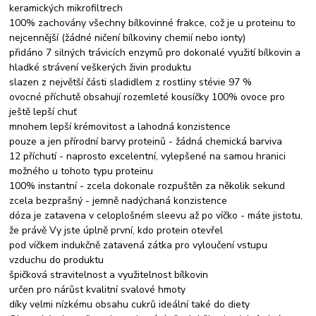
keramických mikrofiltrech
100% zachovány všechny bílkovinné frakce, což je u proteinu to
nejcennější (žádné ničení bílkoviny chemií nebo ionty)
přidáno 7 silných trávicích enzymů pro dokonalé využití bílkovin a
hladké strávení veškerých živin produktu
slazen z největší části sladidlem z rostliny stévie 97 %
ovocné příchutě obsahují rozemleté kousíčky 100% ovoce pro
ještě lepší chuť
mnohem lepší krémovitost a lahodná konzistence
pouze a jen přírodní barvy proteinů - žádná chemická barviva
12 příchutí - naprosto excelentní, vylepšené na samou hranici
možného u tohoto typu proteinu
100% instantní - zcela dokonale rozpuštěn za několik sekund
zcela bezprašný - jemně nadýchaná konzistence
dóza je zatavena v celoplošném sleevu až po víčko - máte jistotu,
že právě Vy jste úplně první, kdo protein otevřel
pod víčkem indukčně zatavená zátka pro vyloučení vstupu
vzduchu do produktu
špičková stravitelnost a využitelnost bílkovin
určen pro nárůst kvalitní svalové hmoty
díky velmi nízkému obsahu cukrů ideální také do diety