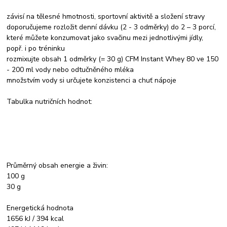
závisí na tělesné hmotnosti, sportovní aktivitě a složení stravy
doporučujeme rozložit denní dávku (2 - 3 odměrky) do 2 – 3 porcí,
které můžete konzumovat jako svačinu mezi jednotlivými jídly,
popř. i po tréninku
rozmixujte obsah 1 odměrky (= 30 g) CFM Instant Whey 80 ve 150
- 200 ml vody nebo odtučněného mléka
množstvím vody si určujete konzistenci a chuť nápoje
Tabulka nutričních hodnot:
Průměrný obsah energie a živin:
100 g
30 g
Energetická hodnota
1656 kJ / 394 kcal