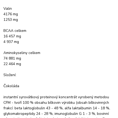
Valin
4176 mg
1253 mg
BCAA celkem
16 457 mg
4 937 mg
Aminokyseliny celkem
74 881 mg
22 464 mg
Složení:
Čokoláda
instantní syrovátkový proteinový koncentrát vyrobený metodou
CFM - tvoří 100 % obsahu bílkovin výrobku (obsah bílkovinných
frakcí: beta laktoglobulin 43 - 48 %, alfa laktalbumin 14 - 18 %,
glykomakropeptidy 24 - 28 %, imunoglobulin G 1 - 3 %, bovinní