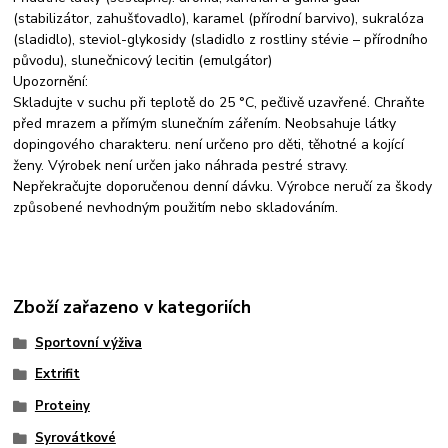
(stabilizátor, zahušťovadlo), karamel (přírodní barvivo), sukralóza
(sladidlo), steviol-glykosidy (sladidlo z rostliny stévie – přírodního
původu), slunečnicový lecitin (emulgátor)
Upozornění:
Skladujte v suchu při teplotě do 25 °C, pečlivě uzavřené. Chraňte
před mrazem a přímým slunečním zářením. Neobsahuje látky
dopingového charakteru. není určeno pro děti, těhotné a kojící
ženy. Výrobek není určen jako náhrada pestré stravy.
Nepřekračujte doporučenou denní dávku. Výrobce neručí za škody
způsobené nevhodným použitím nebo skladováním.
Zboží zařazeno v kategoriích
Sportovní výživa
Extrifit
Proteiny
Syrovátkové