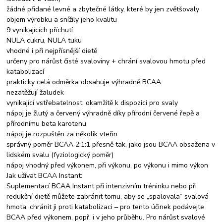
žádné přidané levné a zbytečné látky, které by jen zvětšovaly
objem výrobku a snížily jeho kvalitu
9 vynikajících příchutí
NULA cukru, NULA tuku
vhodné i při nejpřísnější dietě
určeny pro nárůst čisté svaloviny + chrání svalovou hmotu před
katabolizací
prakticky celá odměrka obsahuje výhradně BCAA
nezatěžují žaludek
vynikající vstřebatelnost, okamžitě k dispozici pro svaly
nápoj je žlutý a červený výhradně díky přírodní červené řepě a
přírodnímu beta karotenu
nápoj je rozpuštěn za několik vteřin
správný poměr BCAA 2:1:1 přesně tak, jako jsou BCAA obsažena v
lidském svalu (fyziologický poměr)
nápoj vhodný před výkonem, při výkonu, po výkonu i mimo výkon
Jak užívat BCAA Instant:
Suplementací BCAA Instant při intenzivním tréninku nebo při
redukční dietě můžete zabránit tomu, aby se „spalovala“ svalová
hmota, chránit ji proti katabolizaci – pro tento účinek podávejte
BCAA před výkonem, popř. i v jeho průběhu. Pro nárůst svalové