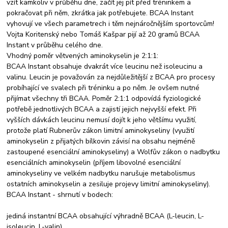
vzít kamkoliv v průběhu dne, začít jej pít před tréninkem a
pokračovat při něm, zkrátka jak potřebujete. BCAA Instant
vyhovují ve všech parametrech i těm nejnáročnějším sportovcům!
Vojta Koritenský nebo Tomáš Kašpar pijí až 20 gramů BCAA
Instant v průběhu celého dne.
Vhodný poměr větvených aminokyselin je 2:1:1:
BCAA Instant obsahuje dvakrát více leucinu než isoleucinu a
valinu. Leucin je považován za nejdůležitější z BCAA pro procesy
probíhající ve svalech při tréninku a po něm. Je ovšem nutné
přijímat všechny tři BCAA. Poměr 2:1:1 odpovídá fyziologické
potřebě jednotlivých BCAA a zajistí jejich nejvyšší efekt. Při
vyšších dávkách leucinu nemusí dojít k jeho většímu využití,
protože platí Rubnerův zákon limitní aminokyseliny (využití
aminokyselin z přijatých bílkovin závisí na obsahu nejméně
zastoupené esenciální aminokyseliny) a Wolfův zákon o nadbytku
esenciálních aminokyselin (příjem libovolné esenciální
aminokyseliny ve velkém nadbytku narušuje metabolismus
ostatních aminokyselin a zesiluje projevy limitní aminokyseliny).
BCAA Instant - shrnutí v bodech:
jediná instantní BCAA obsahující výhradně BCAA (L-leucin, L-
isoleucin, L-valin)