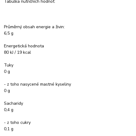
Tabulka nutričních hodnot:
Průměrný obsah energie a živin:
6,5 g
Energetická hodnota
80 kJ / 19 kcal
Tuky
0 g
- z toho nasycené mastné kyseliny
0 g
Sacharidy
0,4 g
- z toho cukry
0,1 g