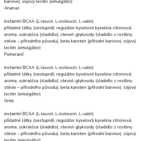
barvivo), sójový lecitin (emulgátor)
Ananas
instantní BCAA (L-leucin, L-isoleucin, L-valin)
přídatné látky (sestupně): regulátor kyselosti kyselina citronová,
aroma, sukralóza (sladidlo), steviol-glykosidy (sladidlo z rostliny
stévie – přírodního původu), beta karoten (přírodní barvivo), sójový
lecitin (emulgátor)
Pomeranč
instantní BCAA (L-leucin, L-isoleucin, L-valin)
přídatné látky (sestupně): regulátor kyselosti kyselina citronová,
aroma, sukralóza (sladidlo), steviol-glykosidy (sladidlo z rostliny
stévie – přírodního původu), beta karoten (přírodní barvivo), sójový
lecitin (emulgátor)
Grep
instantní BCAA (L-leucin, L-isoleucin, L-valin)
přídatné látky (sestupně): regulátor kyselosti kyselina citronová,
aroma, sukralóza (sladidlo), steviol-glykosidy (sladidlo z rostliny
stévie – přírodního původu), beta karoten (přírodní barvivo), sójový
lecitin (emulgátor)