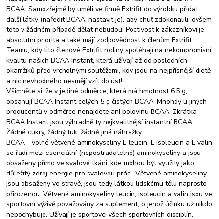
BCAA. Samozřejmě by uměli ve firmě Extrifit do výrobku přidat
další látky (naředit BCAA, nastavit je), aby chuť zdokonalili, ovšem
toto v žádném případě dělat nebudou. Poctivost k zákazníkovi je
absolutní priorita a také májí zodpovědnost k členům Extrifit
Teamu, kdy tito členové Extrifit rodiny spoléhají na nekompromisní
kvalitu našich BCAA Instant, která užívají až do posledních
okamžiků před vrcholnými soutěžemi, kdy jsou na nejpřísnější dietě
a nic nevhodného nesmějí vzít do úst!
Všimněte si, že v jediné odměrce, která má hmotnost 6,5 g,
obsahují BCAA Instant celých 5 g čistých BCAA. Mnohdy u jiných
producentů v odměrce nenajdete ani polovinu BCAA. Zkrátka
BCAA Instant jsou výhradně ty nejkvalitnější instantní BCAA.
Žádné cukry, žádný tuk, žádné jiné náhražky.
BCAA - volné větvené aminokyseliny L-leucin, L-isoleucin a L-valin
se řadí mezi esenciální (nepostradatelné) aminokyseliny a jsou
obsaženy přímo ve svalové tkáni, kde mohou být využity jako
důležitý zdroj energie pro svalovou práci. Větvené aminokyseliny
jsou obsaženy ve stravě, jsou tedy látkou lidskému tělu naprosto
přirozenou. Větvené aminokyseliny leucin, isoleucin a valin jsou ve
sportovní výživě považovány za suplement, o jehož účinku už nikdo
nepochybuje. Užívají je sportovci všech sportovních disciplín.