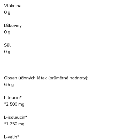
Vláknina
0 g
Bílkoviny
0 g
Sůl
0 g
Obsah účinných látek (průměrné hodnoty):
6,5 g
L-leucin*
*2 500 mg
L-isoleucin*
*1 250 mg
L-valin*