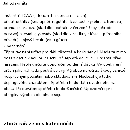
Jahoda-máta
instantní BCAA (L-leucin, L-isoleucin, L-valin)
přídatné látky (sestupně): regulátor kyselosti kyselina citronová,
aroma, sukralóza (sladidlo), extrakt z červené řepy (přírodní
barvivo), steviol-glykosidy (sladidlo z rostliny stévie – přírodního
původu), sójový lecitin (emulgátor)
Upozornění:
Přípravek není určen pro děti, těhotné a kojící ženy. Ukládejte mimo
dosah dětí. Skladujte v suchu při teplotě do 25 °C. Chraňte před
mrazem. Nepřekračujte doporučenou denní dávku. Výrobek není
určen jako náhrada pestré stravy. Výrobce neručí za škody vzniklé
nesprávným použitím nebo skladováním. Neobsahuje látky
dopingového charakteru. Spotřebujte do data uvedeného na
obalu. Po otevření spotřebujte do 6 měsíců. Upozornění pro
alergiky: výrobek obsahuje sóju.
Zboží zařazeno v kategoriích