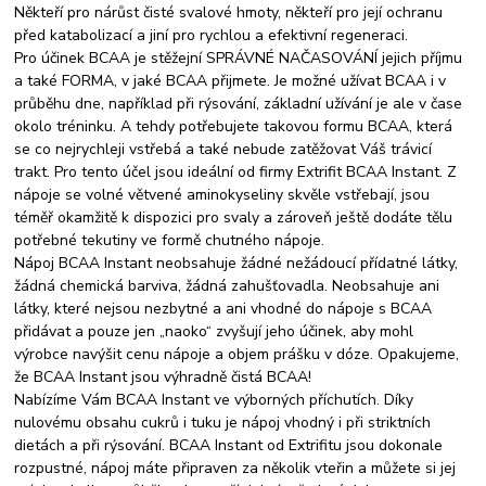
Někteří pro nárůst čisté svalové hmoty, někteří pro její ochranu
před katabolizací a jiní pro rychlou a efektivní regeneraci.
Pro účinek BCAA je stěžejní SPRÁVNÉ NAČASOVÁNÍ jejich příjmu
a také FORMA, v jaké BCAA přijmete. Je možné užívat BCAA i v
průběhu dne, například při rýsování, základní užívání je ale v čase
okolo tréninku. A tehdy potřebujete takovou formu BCAA, která
se co nejrychleji vstřebá a také nebude zatěžovat Váš trávicí
trakt. Pro tento účel jsou ideální od firmy Extrifit BCAA Instant. Z
nápoje se volné větvené aminokyseliny skvěle vstřebají, jsou
téměř okamžitě k dispozici pro svaly a zároveň ještě dodáte tělu
potřebné tekutiny ve formě chutného nápoje.
Nápoj BCAA Instant neobsahuje žádné nežádoucí přídatné látky,
žádná chemická barviva, žádná zahušťovadla. Neobsahuje ani
látky, které nejsou nezbytné a ani vhodné do nápoje s BCAA
přidávat a pouze jen „naoko“ zvyšují jeho účinek, aby mohl
výrobce navýšit cenu nápoje a objem prášku v dóze. Opakujeme,
že BCAA Instant jsou výhradně čistá BCAA!
Nabízíme Vám BCAA Instant ve výborných příchutích. Díky
nulovému obsahu cukrů i tuku je nápoj vhodný i při striktních
dietách a při rýsování. BCAA Instant od Extrifitu jsou dokonale
rozpustné, nápoj máte připraven za několik vteřin a můžete si jej