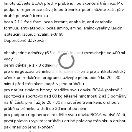
hmoty užívejte BCAA před, v průběhu i po skončení tréninku. Pro
podporu regenerace užívejte po tréninku, popř. můžete začít již v
druhé polovině tréninku.
bcaa 2:1:1 free form, bcaa instant, anabolic, anti catabolic
formula, antikatabolik, bcaa amino, amino, aminokyseliny, leucin,
isoleucin, izoleucin,valin, extrifit
Doporučené dávkování:
obsah jedné odměrky (6,5 g) BCAA Instant rozmíchejte ve 400 ml
vody
denní dávka je 1 - 3 odměrky
pro energetizaci tréninku a intenzivní výkon a pro antikatabolický
účinek při redukčním programu: užívejte jednu odměrku 20 - 30
minut před tréninkem, popř. v jeho průběhu
pro nárůst svalové hmoty: rozdělte svou dávku BCAA (pokročilí
sportovci a sportovci nad 80 kg tělesné hmotnosti 2 až 3 odměrky)
na tři části, první užijte 20 - 30 minut před tréninkem, druhou v
průběhu tréninku a třetí do 30 minut po něm
pro podporu regenerace: rozdělte svou dávku BCAA na dvě části,
první polovinu vypijte v průběhu druhé poloviny tréninku a druhou
pak hned po jeho skončení