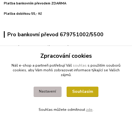
Platba bankovním převodem ZDARMA
Platba dobírkou 55,- Kč
Pro bankovní převod 679751002/5500
variabilní symbol uvedeno číslo objednávky
pro pohodlné platby použijte vygenerovaný QR kód
Zpracování cookies
Náš e-shop a partneři potřebují Váš
souhlas
s použitím souborů
Kontakty
cookies, aby Vám mohli zobrazovat informace týkající se Vašich
zájmů.
+420 608212713
Souhlasím
Nastavení
fitnessio@post.cz
Souhlas můžete odmítnout
zde
.