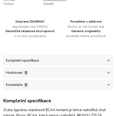
EAN kód:
8594181600217
Výrobce:
Extrifit
Doprava ZDARMA?
Poradíme s výběrem
objednejte nad 1500 Kč
fitness je náš životní styl
Skutečná skladová dostupnost
Garance originality
a co není, poptáváme
produkty máme prověřené
Kompletní specifikace
Hodnocení
0
Komentáře
0
Kompletní specifikace
Zcela typickou vlastností BCAA Instant je lehce nahořklá chuť
nápoje. Pozor, BCAA, která nejsou nahořklá, NEJSOU ČISTÁ