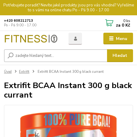
Potřebujete poradit? Nevíte jaké produkty jsou pro vás vhodné? Vyřešíme
to s vámi na online chatu Po - Pá 9.00 - 17.00
0
ks
+420 608212713
za
0 Kč
Po - Pá 9.00 - 17.00
Menu
Hledat
Úvod
Extrifit
Extrifit BCAA Instant 300 g black currant
Extrifit BCAA Instant 300 g black
currant