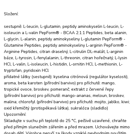
Složení:
sestupně: L-leucin, L-glutamin, peptidy aminokyselin L-leucin, L-
isoleucin a L-valin PepForm® - BCAA 2:1:1 Peptides, beta alanin,
L-glycin, L-alanin, peptidy aminokyseliny L-glutamin PepForm® -
Glutamine Peptides, peptidy aminokyseliny L-arginin PepForm® -
Arginine Peptides, citran draselný, L-citrulin DL-malát, L-arginin
báze, L-tyrosin, L-fenylalanin, L-threonin, citran hořečnatý, L-lysin
HCl, L-valin, L-isoleucin, L-histidin, L-ornitin HCl, L-methionin, L-
tryptofan, pyridoxin HCl
přídatné látky (sestupně): kyselina citrónová (regulátor kyselosti),
aroma, beta karoten (přírodní barvivo) pro příchutě: mango,
tropické ovoce, broskev, pomeranč; extrakt z červené řepy
(přírodní barvivo) pro příchutě: mango-ananas, meloun, broskev,
malina; chlorofyl (přírodní barvivo) pro příchutě: mojito, jablko, kiwi;
oxid křemičitý (protispékavá látka), sukralóza (sladidlo)
Upozornění:
Skladujte v suchu při teplotě do 25 °C, pečlivě uzavřené, chraňte
před přímým slunečním zářením a před mrazem. Uchovávejte mimo
dosah dětí. Výrobce neručí za škody vzniklé nevhodným použitím