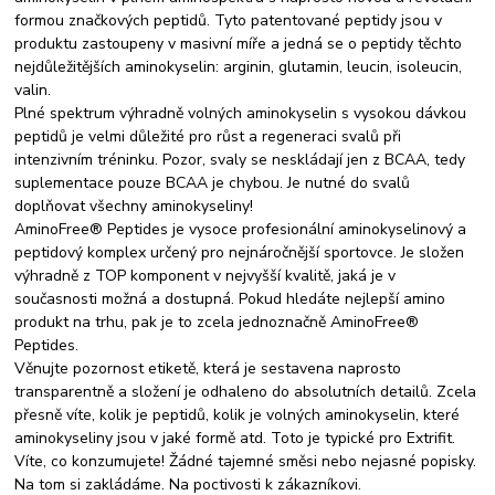
formou značkových peptidů. Tyto patentované peptidy jsou v
produktu zastoupeny v masivní míře a jedná se o peptidy těchto
nejdůležitějších aminokyselin: arginin, glutamin, leucin, isoleucin,
valin.
Plné spektrum výhradně volných aminokyselin s vysokou dávkou
peptidů je velmi důležité pro růst a regeneraci svalů při
intenzivním tréninku. Pozor, svaly se neskládají jen z BCAA, tedy
suplementace pouze BCAA je chybou. Je nutné do svalů
doplňovat všechny aminokyseliny!
AminoFree® Peptides je vysoce profesionální aminokyselinový a
peptidový komplex určený pro nejnáročnější sportovce. Je složen
výhradně z TOP komponent v nejvyšší kvalitě, jaká je v
současnosti možná a dostupná. Pokud hledáte nejlepší amino
produkt na trhu, pak je to zcela jednoznačně AminoFree®
Peptides.
Věnujte pozornost etiketě, která je sestavena naprosto
transparentně a složení je odhaleno do absolutních detailů. Zcela
přesně víte, kolik je peptidů, kolik je volných aminokyselin, které
aminokyseliny jsou v jaké formě atd. Toto je typické pro Extrifit.
Víte, co konzumujete! Žádné tajemné směsi nebo nejasné popisky.
Na tom si zakládáme. Na poctivosti k zákazníkovi.