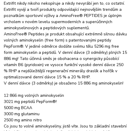
Extrifit nikdy nikoho nekopíruje a nikdy nevyrábí jen to, co ostatní.
Extrifit vyvíjí a tvoří produkty odpovídající nejnovějším trendům a
poznatkům sportovní výživy a AminoFree® PEPTIDES je úplným
vrcholem v novém levelu supermoderních a superúčinných
aminokyselinových a peptidových suplementů.
AminoFree® Peptides je produkt obsahující extrémně silnou dávku
volných aminokyselin (free form) s patentovanými peptidy
PepForm®. V jediné odměrce dodáte svému tělu 5296 mg free
form aminokyselin a peptidů. V denní dávce (3 odměrky) plných 15
886 mg! Tato účinná směs je obohacena o synergicky působící
vitamín B6 (pyridoxin) ve vysoce funkční vysoké denní dávce 250
% RHP a nejdůležitější regenerační minerály draslík a hořčík v
optimalizované denní dávce 15 % a 20 % RHP.
V denní dávce (3 odměrky) je obsaženo 15 886 mg aminokyselin!
12 866 mg volných aminokyselin
3021 mg peptidů PepForm®!
5000 mg BCAA
3000 mg glutaminu
2500 mg amino nitro
Co jsou to volné aminokyseliny, jistě víte. Jsou to základní stavební