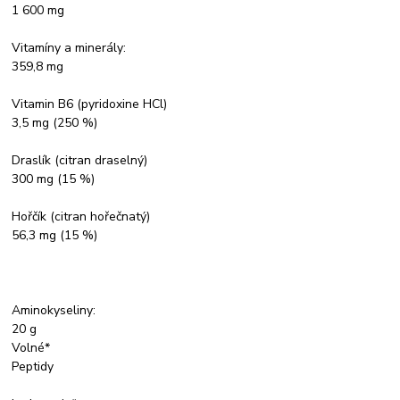
1 600 mg
Vitamíny a minerály:
359,8 mg
Vitamin B6 (pyridoxine HCl)
3,5 mg (250 %)
Draslík (citran draselný)
300 mg (15 %)
Hořčík (citran hořečnatý)
56,3 mg (15 %)
Aminokyseliny:
20 g
Volné*
Peptidy