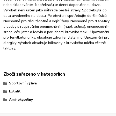
nebo skladováním. Nepřekračujte denní doporučenou dávku.
Výrobek není určen jako náhrada pestré stravy. Spotřebujte do
data uvedeného na obalu. Po otevření spotřebujte do 6 měsíců.
Nevhodné pro děti, těhotné a kojící ženy. Nevhodné pro diabetiky
a osoby s respiračním onemocněním (např. astma), onemocněním
srdce, cév, jater a ledvin a poruchami krevního tlaku. Upozornění
pro fenylketonuriky: obsahuje zdroj fenylalaninu. Upozornění pro
alergiky: výrobek obsahuje bílkoviny z kravského mléka včetně
laktózy.
Zboží zařazeno v kategoriích
Sportovní výživa
Extrifit
Aminokyseliny