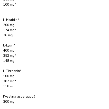
100 mg*
-
L-Histidin*
200 mg
174 mg*
26 mg
L-Lysin*
400 mg
252 mg*
148 mg
L-Threonin*
500 mg
382 mg*
118 mg
Kyselina asparagová
200 mg
-