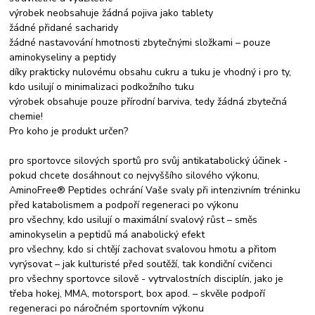
výrobek neobsahuje žádná pojiva jako tablety
žádné přidané sacharidy
žádné nastavování hmotnosti zbytečnými složkami – pouze
aminokyseliny a peptidy
díky prakticky nulovému obsahu cukru a tuku je vhodný i pro ty,
kdo usilují o minimalizaci podkožního tuku
výrobek obsahuje pouze přírodní barviva, tedy žádná zbytečná
chemie!
Pro koho je produkt určen?
pro sportovce silových sportů pro svůj antikatabolický účinek -
pokud chcete dosáhnout co nejvyššího silového výkonu,
AminoFree® Peptides ochrání Vaše svaly při intenzivním tréninku
před katabolismem a podpoří regeneraci po výkonu
pro všechny, kdo usilují o maximální svalový růst – směs
aminokyselin a peptidů má anabolický efekt
pro všechny, kdo si chtějí zachovat svalovou hmotu a přitom
vyrýsovat – jak kulturisté před soutěží, tak kondiční cvičenci
pro všechny sportovce silově - vytrvalostních disciplín, jako je
třeba hokej, MMA, motorsport, box apod. – skvěle podpoří
regeneraci po náročném sportovním výkonu