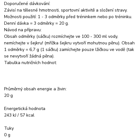
Doporučené dávkování:
Závisí na tělesné hmotnosti, sportovní aktivitě a složení stravy.
Možnosti použití: 1 - 3 odměrky před tréninkem nebo po tréninku.
Denní dávka = 3 odměrky = 20 g.
Návod na přípravu:
Obsah odměrky (sáčku) rozmíchejte ve 100 - 300 ml vody,
nemíchejte v šejkru! (mřížka šejkru vytvoří mohutnou pěnu). Obsah
1 odměrky = 6,7 g (1 sáčku) zamíchejte pouze lžičkou ve vodě (tak
se nevytvoří žádná pěna).
Tabulka nutričních hodnot:
Průměrný obsah energie a živin:
20 g
Energetická hodnota
243 kJ / 57 kcal
Tuky
0 g