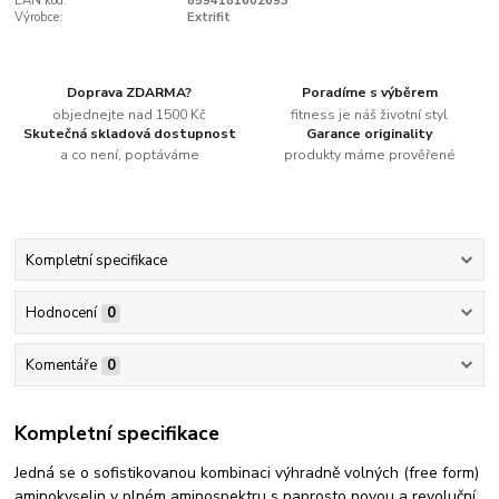
EAN kód:
8594181602693
Výrobce:
Extrifit
Doprava ZDARMA?
Poradíme s výběrem
objednejte nad 1500 Kč
fitness je náš životní styl
Skutečná skladová dostupnost
Garance originality
a co není, poptáváme
produkty máme prověřené
Kompletní specifikace
Hodnocení
0
Komentáře
0
Kompletní specifikace
Jedná se o sofistikovanou kombinaci výhradně volných (free form)
aminokyselin v plném aminospektru s naprosto novou a revoluční