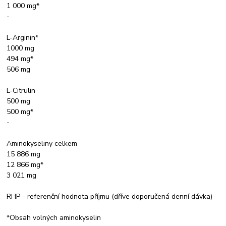
1 000 mg*
-
L-Arginin*
1000 mg
494 mg*
506 mg
L-Citrulin
500 mg
500 mg*
-
Aminokyseliny celkem
15 886 mg
12 866 mg*
3 021 mg
RHP - referenční hodnota příjmu (dříve doporučená denní dávka)
*Obsah volných aminokyselin