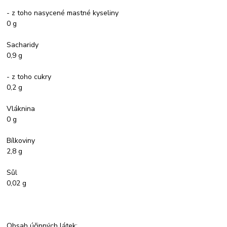
- z toho nasycené mastné kyseliny
0 g
Sacharidy
0,9 g
- z toho cukry
0,2 g
Vláknina
0 g
Bílkoviny
2,8 g
Sůl
0,02 g
Obsah účinných látek: