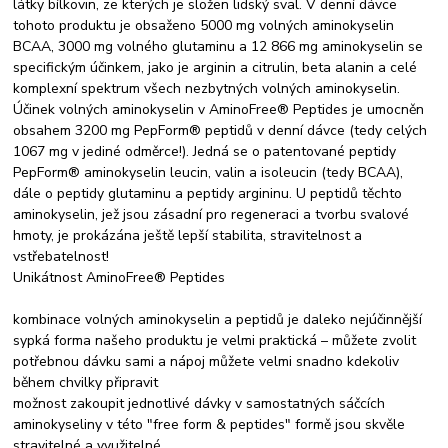
látky bílkovin, ze kterých je složen lidský sval. V denní dávce
tohoto produktu je obsaženo 5000 mg volných aminokyselin
BCAA, 3000 mg volného glutaminu a 12 866 mg aminokyselin se
specifickým účinkem, jako je arginin a citrulin, beta alanin a celé
komplexní spektrum všech nezbytných volných aminokyselin.
Účinek volných aminokyselin v AminoFree® Peptides je umocněn
obsahem 3200 mg PepForm® peptidů v denní dávce (tedy celých
1067 mg v jediné odměrce!). Jedná se o patentované peptidy
PepForm® aminokyselin leucin, valin a isoleucin (tedy BCAA),
dále o peptidy glutaminu a peptidy argininu. U peptidů těchto
aminokyselin, jež jsou zásadní pro regeneraci a tvorbu svalové
hmoty, je prokázána ještě lepší stabilita, stravitelnost a
vstřebatelnost!
Unikátnost AminoFree® Peptides
kombinace volných aminokyselin a peptidů je daleko nejúčinnější
sypká forma našeho produktu je velmi praktická – můžete zvolit
potřebnou dávku sami a nápoj můžete velmi snadno kdekoliv
během chvilky připravit
možnost zakoupit jednotlivé dávky v samostatných sáčcích
aminokyseliny v této "free form & peptides" formě jsou skvěle
stravitelné a využitelné