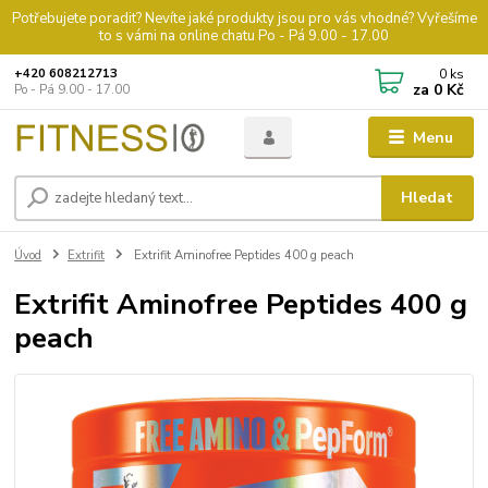
Potřebujete poradit? Nevíte jaké produkty jsou pro vás vhodné? Vyřešíme
to s vámi na online chatu Po - Pá 9.00 - 17.00
0
ks
+420 608212713
za
0 Kč
Po - Pá 9.00 - 17.00
Menu
Hledat
Úvod
Extrifit
Extrifit Aminofree Peptides 400 g peach
Extrifit Aminofree Peptides 400 g
peach