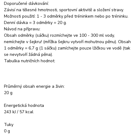
Doporučené dávkování:
Závisí na tělesné hmotnosti, sportovní aktivitě a složení stravy.
Možnosti použití: 1 - 3 odměrky před tréninkem nebo po tréninku.
Denní dávka = 3 odměrky = 20 g.
Návod na přípravu:
Obsah odměrky (sáčku) rozmíchejte ve 100 - 300 ml vody,
nemíchejte v šejkru! (mřížka šejkru vytvoří mohutnou pěnu). Obsah
1 odměrky = 6,7 g (1 sáčku) zamíchejte pouze lžičkou ve vodě (tak
se nevytvoří žádná pěna).
Tabulka nutričních hodnot:
Průměrný obsah energie a živin:
20 g
Energetická hodnota
243 kJ / 57 kcal
Tuky
0 g