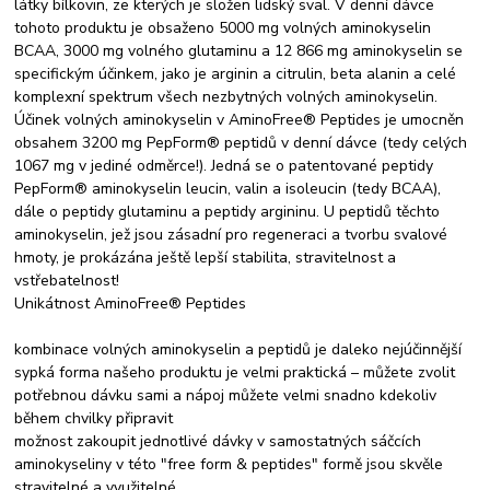
látky bílkovin, ze kterých je složen lidský sval. V denní dávce
tohoto produktu je obsaženo 5000 mg volných aminokyselin
BCAA, 3000 mg volného glutaminu a 12 866 mg aminokyselin se
specifickým účinkem, jako je arginin a citrulin, beta alanin a celé
komplexní spektrum všech nezbytných volných aminokyselin.
Účinek volných aminokyselin v AminoFree® Peptides je umocněn
obsahem 3200 mg PepForm® peptidů v denní dávce (tedy celých
1067 mg v jediné odměrce!). Jedná se o patentované peptidy
PepForm® aminokyselin leucin, valin a isoleucin (tedy BCAA),
dále o peptidy glutaminu a peptidy argininu. U peptidů těchto
aminokyselin, jež jsou zásadní pro regeneraci a tvorbu svalové
hmoty, je prokázána ještě lepší stabilita, stravitelnost a
vstřebatelnost!
Unikátnost AminoFree® Peptides
kombinace volných aminokyselin a peptidů je daleko nejúčinnější
sypká forma našeho produktu je velmi praktická – můžete zvolit
potřebnou dávku sami a nápoj můžete velmi snadno kdekoliv
během chvilky připravit
možnost zakoupit jednotlivé dávky v samostatných sáčcích
aminokyseliny v této "free form & peptides" formě jsou skvěle
stravitelné a využitelné