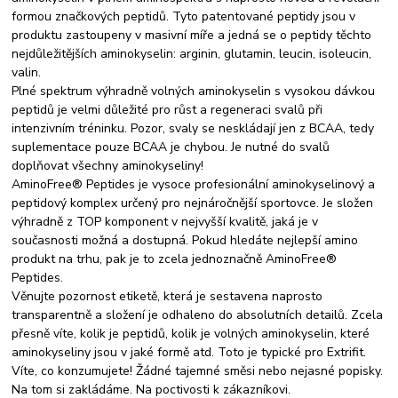
formou značkových peptidů. Tyto patentované peptidy jsou v
produktu zastoupeny v masivní míře a jedná se o peptidy těchto
nejdůležitějších aminokyselin: arginin, glutamin, leucin, isoleucin,
valin.
Plné spektrum výhradně volných aminokyselin s vysokou dávkou
peptidů je velmi důležité pro růst a regeneraci svalů při
intenzivním tréninku. Pozor, svaly se neskládají jen z BCAA, tedy
suplementace pouze BCAA je chybou. Je nutné do svalů
doplňovat všechny aminokyseliny!
AminoFree® Peptides je vysoce profesionální aminokyselinový a
peptidový komplex určený pro nejnáročnější sportovce. Je složen
výhradně z TOP komponent v nejvyšší kvalitě, jaká je v
současnosti možná a dostupná. Pokud hledáte nejlepší amino
produkt na trhu, pak je to zcela jednoznačně AminoFree®
Peptides.
Věnujte pozornost etiketě, která je sestavena naprosto
transparentně a složení je odhaleno do absolutních detailů. Zcela
přesně víte, kolik je peptidů, kolik je volných aminokyselin, které
aminokyseliny jsou v jaké formě atd. Toto je typické pro Extrifit.
Víte, co konzumujete! Žádné tajemné směsi nebo nejasné popisky.
Na tom si zakládáme. Na poctivosti k zákazníkovi.