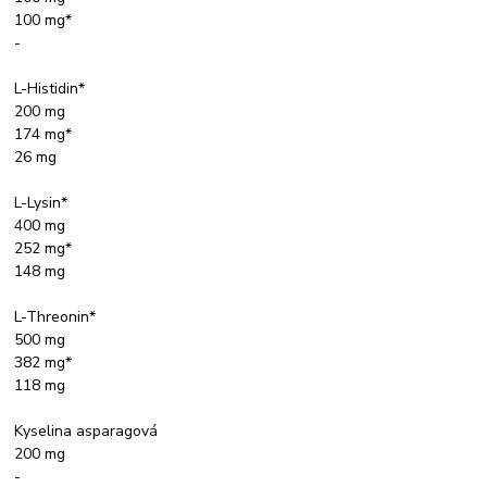
100 mg*
-
L-Histidin*
200 mg
174 mg*
26 mg
L-Lysin*
400 mg
252 mg*
148 mg
L-Threonin*
500 mg
382 mg*
118 mg
Kyselina asparagová
200 mg
-