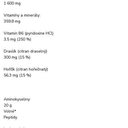
1 600 mg
Vitamíny a minerály:
359,8 mg
Vitamin B6 (pyridoxine HCl)
3,5 mg (250 %)
Draslík (citran draselný)
300 mg (15 %)
Hořčík (citran hořečnatý)
56,3 mg (15 %)
Aminokyseliny:
20 g
Volné*
Peptidy