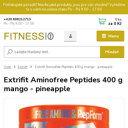
Potřebujete poradit? Nevíte jaké produkty jsou pro vás vhodné? Vyřešíme
to s vámi na online chatu Po - Pá 9.00 - 17.00
0
ks
+420 608212713
za
0 Kč
Po - Pá 9.00 - 17.00
Menu
Hledat
Úvod
Extrifit
Extrifit Aminofree Peptides 400 g mango - pineapple
Extrifit Aminofree Peptides 400 g
mango - pineapple