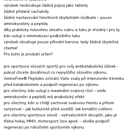
výrobek neobsahuje žádná pojiva jako tablety
žádné přidané sacharidy
žádné nastavování hmotnosti zbytečnými složkami – pouze
aminokyseliny a peptidy
díky prakticky nulovému obsahu cukru a tuku je vhodný i pro ty,
kdo usilují o minimalizaci podkožního tuku
výrobek obsahuje pouze přírodní barviva, tedy žádná zbytečná
chemie!
Pro koho je produkt určen?
pro sportovce silových sportů pro svůj antikatabolický účinek -
pokud chcete dosáhnout co nejvyššího silového výkonu,
AminoFree® Peptides ochrání Vaše svaly při intenzivním tréninku
před katabolismem a podpoří regeneraci po výkonu
pro všechny, kdo usilují o maximální svalový růst – směs
aminokyselin a peptidů má anabolický efekt
pro všechny, kdo si chtějí zachovat svalovou hmotu a přitom
vyrýsovat – jak kulturisté před soutěží, tak kondiční cvičenci
pro všechny sportovce silově - vytrvalostních disciplín, jako je
třeba hokej, MMA, motorsport, box apod. – skvěle podpoří
regeneraci po náročném sportovním výkonu