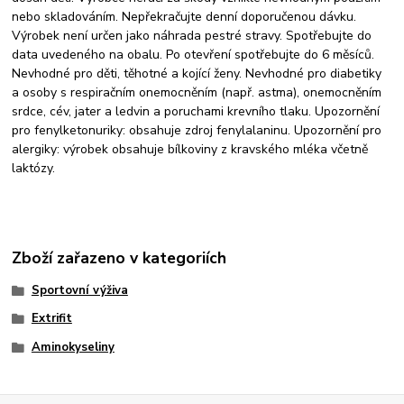
nebo skladováním. Nepřekračujte denní doporučenou dávku.
Výrobek není určen jako náhrada pestré stravy. Spotřebujte do
data uvedeného na obalu. Po otevření spotřebujte do 6 měsíců.
Nevhodné pro děti, těhotné a kojící ženy. Nevhodné pro diabetiky
a osoby s respiračním onemocněním (např. astma), onemocněním
srdce, cév, jater a ledvin a poruchami krevního tlaku. Upozornění
pro fenylketonuriky: obsahuje zdroj fenylalaninu. Upozornění pro
alergiky: výrobek obsahuje bílkoviny z kravského mléka včetně
laktózy.
Zboží zařazeno v kategoriích
Sportovní výživa
Extrifit
Aminokyseliny