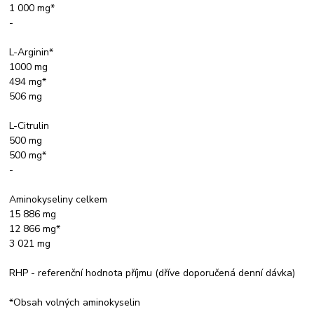
1 000 mg*
-
L-Arginin*
1000 mg
494 mg*
506 mg
L-Citrulin
500 mg
500 mg*
-
Aminokyseliny celkem
15 886 mg
12 866 mg*
3 021 mg
RHP - referenční hodnota příjmu (dříve doporučená denní dávka)
*Obsah volných aminokyselin