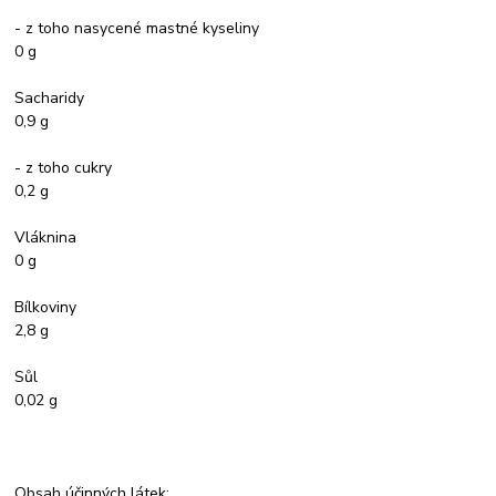
- z toho nasycené mastné kyseliny
0 g
Sacharidy
0,9 g
- z toho cukry
0,2 g
Vláknina
0 g
Bílkoviny
2,8 g
Sůl
0,02 g
Obsah účinných látek: