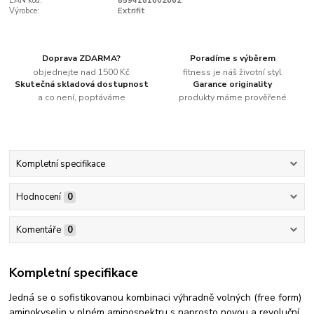
EAN kód:
8594181602662
Výrobce:
Extrifit
Doprava ZDARMA?
Poradíme s výběrem
objednejte nad 1500 Kč
fitness je náš životní styl
Skutečná skladová dostupnost
Garance originality
a co není, poptáváme
produkty máme prověřené
Kompletní specifikace
Hodnocení
0
Komentáře
0
Kompletní specifikace
Jedná se o sofistikovanou kombinaci výhradně volných (free form)
aminokyselin v plném aminospektru s naprosto novou a revoluční