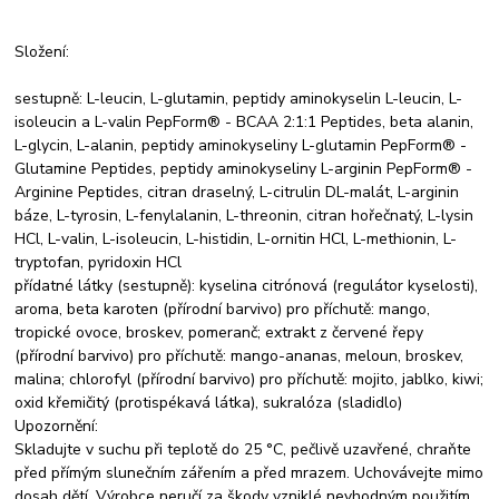
Složení:
sestupně: L-leucin, L-glutamin, peptidy aminokyselin L-leucin, L-
isoleucin a L-valin PepForm® - BCAA 2:1:1 Peptides, beta alanin,
L-glycin, L-alanin, peptidy aminokyseliny L-glutamin PepForm® -
Glutamine Peptides, peptidy aminokyseliny L-arginin PepForm® -
Arginine Peptides, citran draselný, L-citrulin DL-malát, L-arginin
báze, L-tyrosin, L-fenylalanin, L-threonin, citran hořečnatý, L-lysin
HCl, L-valin, L-isoleucin, L-histidin, L-ornitin HCl, L-methionin, L-
tryptofan, pyridoxin HCl
přídatné látky (sestupně): kyselina citrónová (regulátor kyselosti),
aroma, beta karoten (přírodní barvivo) pro příchutě: mango,
tropické ovoce, broskev, pomeranč; extrakt z červené řepy
(přírodní barvivo) pro příchutě: mango-ananas, meloun, broskev,
malina; chlorofyl (přírodní barvivo) pro příchutě: mojito, jablko, kiwi;
oxid křemičitý (protispékavá látka), sukralóza (sladidlo)
Upozornění:
Skladujte v suchu při teplotě do 25 °C, pečlivě uzavřené, chraňte
před přímým slunečním zářením a před mrazem. Uchovávejte mimo
dosah dětí. Výrobce neručí za škody vzniklé nevhodným použitím