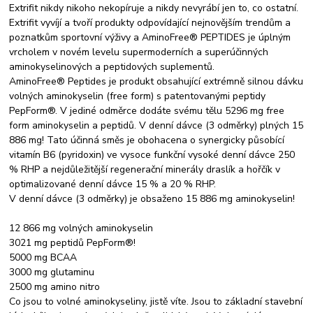
Extrifit nikdy nikoho nekopíruje a nikdy nevyrábí jen to, co ostatní.
Extrifit vyvíjí a tvoří produkty odpovídající nejnovějším trendům a
poznatkům sportovní výživy a AminoFree® PEPTIDES je úplným
vrcholem v novém levelu supermoderních a superúčinných
aminokyselinových a peptidových suplementů.
AminoFree® Peptides je produkt obsahující extrémně silnou dávku
volných aminokyselin (free form) s patentovanými peptidy
PepForm®. V jediné odměrce dodáte svému tělu 5296 mg free
form aminokyselin a peptidů. V denní dávce (3 odměrky) plných 15
886 mg! Tato účinná směs je obohacena o synergicky působící
vitamín B6 (pyridoxin) ve vysoce funkční vysoké denní dávce 250
% RHP a nejdůležitější regenerační minerály draslík a hořčík v
optimalizované denní dávce 15 % a 20 % RHP.
V denní dávce (3 odměrky) je obsaženo 15 886 mg aminokyselin!
12 866 mg volných aminokyselin
3021 mg peptidů PepForm®!
5000 mg BCAA
3000 mg glutaminu
2500 mg amino nitro
Co jsou to volné aminokyseliny, jistě víte. Jsou to základní stavební