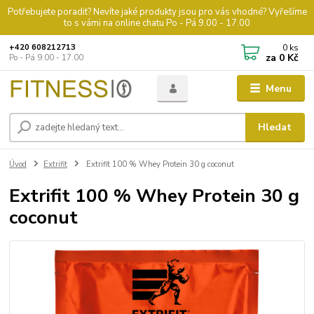
Potřebujete poradit? Nevíte jaké produkty jsou pro vás vhodné? Vyřešíme
to s vámi na online chatu Po - Pá 9.00 - 17.00
0
ks
+420 608212713
za
0 Kč
Po - Pá 9.00 - 17.00
Menu
Hledat
Úvod
Extrifit
Extrifit 100 % Whey Protein 30 g coconut
Extrifit 100 % Whey Protein 30 g
coconut