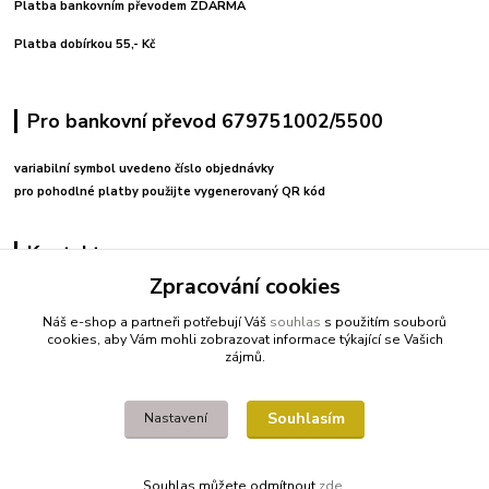
Platba bankovním převodem ZDARMA
Platba dobírkou 55,- Kč
Pro bankovní převod 679751002/5500
variabilní symbol uvedeno číslo objednávky
pro pohodlné platby použijte vygenerovaný QR kód
Kontakty
Zpracování cookies
+420 608212713
Náš e-shop a partneři potřebují Váš
souhlas
s použitím souborů
cookies, aby Vám mohli zobrazovat informace týkající se Vašich
fitnessio@post.cz
zájmů.
Souhlasím
Nastavení
Souhlas můžete odmítnout
zde
.