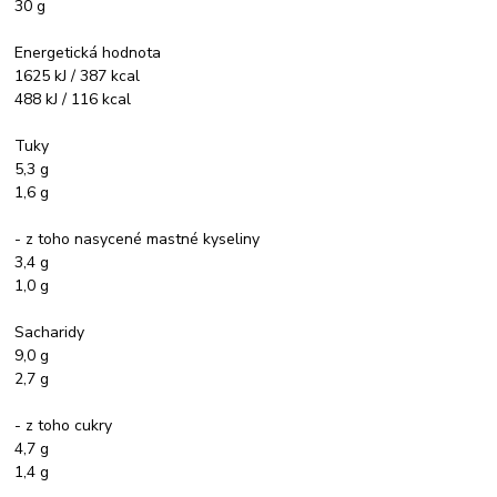
30 g
Energetická hodnota
1625 kJ / 387 kcal
488 kJ / 116 kcal
Tuky
5,3 g
1,6 g
- z toho nasycené mastné kyseliny
3,4 g
1,0 g
Sacharidy
9,0 g
2,7 g
- z toho cukry
4,7 g
1,4 g