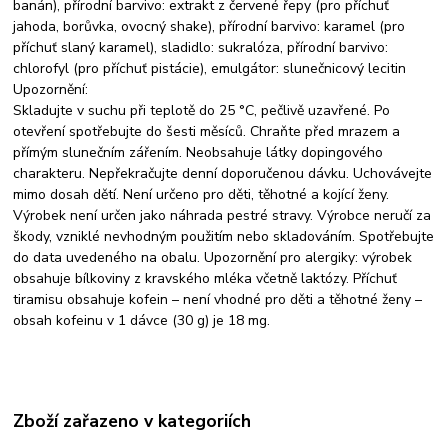
banán), přírodní barvivo: extrakt z červené řepy (pro příchuť
jahoda, borůvka, ovocný shake), přírodní barvivo: karamel (pro
příchuť slaný karamel), sladidlo: sukralóza, přírodní barvivo:
chlorofyl (pro příchuť pistácie), emulgátor: slunečnicový lecitin
Upozornění:
Skladujte v suchu při teplotě do 25 °C, pečlivě uzavřené. Po
otevření spotřebujte do šesti měsíců. Chraňte před mrazem a
přímým slunečním zářením. Neobsahuje látky dopingového
charakteru. Nepřekračujte denní doporučenou dávku. Uchovávejte
mimo dosah dětí. Není určeno pro děti, těhotné a kojící ženy.
Výrobek není určen jako náhrada pestré stravy. Výrobce neručí za
škody, vzniklé nevhodným použitím nebo skladováním. Spotřebujte
do data uvedeného na obalu. Upozornění pro alergiky: výrobek
obsahuje bílkoviny z kravského mléka včetně laktózy. Příchuť
tiramisu obsahuje kofein – není vhodné pro děti a těhotné ženy –
obsah kofeinu v 1 dávce (30 g) je 18 mg.
Zboží zařazeno v kategoriích