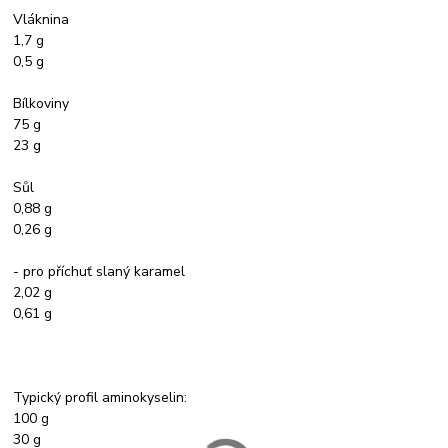
Vláknina
1,7 g
0,5 g
Bílkoviny
75 g
23 g
Sůl
0,88 g
0,26 g
- pro příchuť slaný karamel
2,02 g
0,61 g
Typický profil aminokyselin:
100 g
30 g