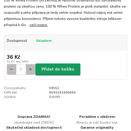
100 % Whey Protein od Extrifitu je výborně stravitelný ryzí syrovátkový
protein za skvělou cenu. 100 % Whey Protein je plně instantní, skvěle se
rozpouští a jeho příprava je tedy velmi snadná. Hotový nápoj má velmi
příjemnou konzistenci. Příjem tohoto vysoce kvalitního zdroje bílkovin
přispívá k růs...
celý popis
Dostupnost
Skladem
36 Kč
32 Kč
bez DPH
Přidat do košíku
Číslo produktu:
09552
EAN kód:
8594181606684
Výrobce:
Extrifit
Doprava ZDARMA?
Poradíme s výběrem
objednejte nad 1500 Kč
fitness je náš životní styl
Skutečná skladová dostupnost
Garance originality