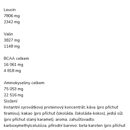
Leucin
7806 mg
2342 mg
Valin
3827 mg
1148 mg
BCAA celkem
16 061 mg
4 818 mg
Aminokyseliny celkem
75 053 mg
22 516 mg
Složení:
Instantní syrovátkový proteinový koncentrát, káva (pro příchuť
tiramisu), kakao (pro příchuť čokoláda, čokoláda-kokos), jedlá sůl
(pro příchuť slaný karamel), aroma, zahušťovadlo:
karboxymethylcelulóza, přírodní barvivo: beta karoten (pro příchuť