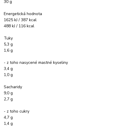
30 g
Energetická hodnota
1625 kJ / 387 kcal
488 kJ / 116 kcal
Tuky
5,3 g
1,6 g
- z toho nasycené mastné kyseliny
3,4 g
1,0 g
Sacharidy
9,0 g
2,7 g
- z toho cukry
4,7 g
1,4 g