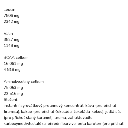
Leucin
7806 mg
2342 mg
Valin
3827 mg
1148 mg
BCAA celkem
16 061 mg
4 818 mg
Aminokyseliny celkem
75 053 mg
22 516 mg
Složení:
Instantní syrovátkový proteinový koncentrát, káva (pro příchuť
tiramisu), kakao (pro příchuť čokoláda, čokoláda-kokos), jedlá sůl
(pro příchuť slaný karamel), aroma, zahušťovadlo:
karboxymethylcelulóza, přírodní barvivo: beta karoten (pro příchuť