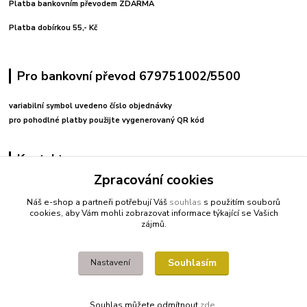
Platba bankovním převodem ZDARMA
Platba dobírkou 55,- Kč
Pro bankovní převod 679751002/5500
variabilní symbol uvedeno číslo objednávky
pro pohodlné platby použijte vygenerovaný QR kód
Kontakty
Zpracování cookies
+420 608212713
Náš e-shop a partneři potřebují Váš
souhlas
s použitím souborů
cookies, aby Vám mohli zobrazovat informace týkající se Vašich
fitnessio@post.cz
zájmů.
Souhlasím
Nastavení
Souhlas můžete odmítnout
zde
.