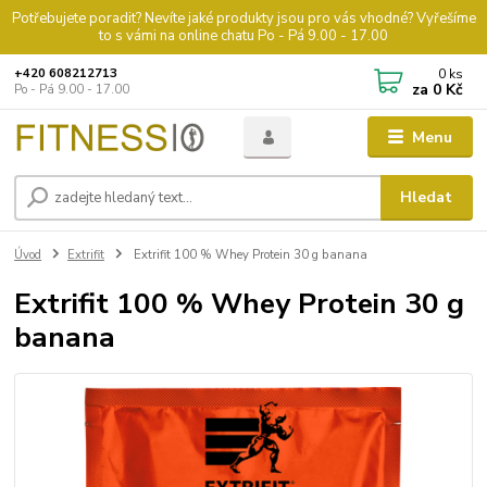
Potřebujete poradit? Nevíte jaké produkty jsou pro vás vhodné? Vyřešíme
to s vámi na online chatu Po - Pá 9.00 - 17.00
0
ks
+420 608212713
za
0 Kč
Po - Pá 9.00 - 17.00
Menu
Hledat
Úvod
Extrifit
Extrifit 100 % Whey Protein 30 g banana
Extrifit 100 % Whey Protein 30 g
banana