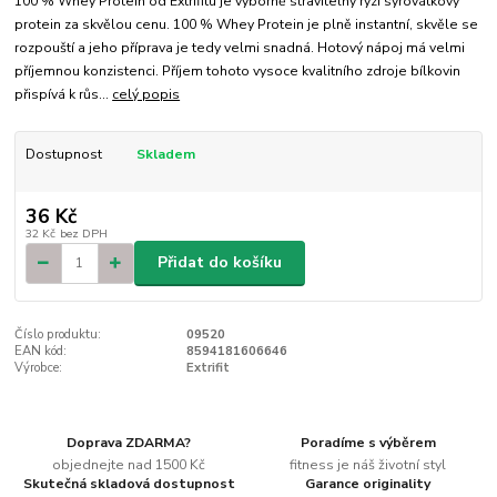
100 % Whey Protein od Extrifitu je výborně stravitelný ryzí syrovátkový
protein za skvělou cenu. 100 % Whey Protein je plně instantní, skvěle se
rozpouští a jeho příprava je tedy velmi snadná. Hotový nápoj má velmi
příjemnou konzistenci. Příjem tohoto vysoce kvalitního zdroje bílkovin
přispívá k růs...
celý popis
Dostupnost
Skladem
36 Kč
32 Kč
bez DPH
Přidat do košíku
Číslo produktu:
09520
EAN kód:
8594181606646
Výrobce:
Extrifit
Doprava ZDARMA?
Poradíme s výběrem
objednejte nad 1500 Kč
fitness je náš životní styl
Skutečná skladová dostupnost
Garance originality