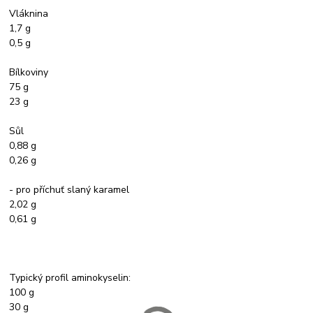
Vláknina
1,7 g
0,5 g
Bílkoviny
75 g
23 g
Sůl
0,88 g
0,26 g
- pro příchuť slaný karamel
2,02 g
0,61 g
Typický profil aminokyselin:
100 g
30 g