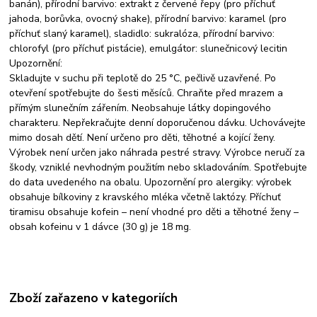
banán), přírodní barvivo: extrakt z červené řepy (pro příchuť
jahoda, borůvka, ovocný shake), přírodní barvivo: karamel (pro
příchuť slaný karamel), sladidlo: sukralóza, přírodní barvivo:
chlorofyl (pro příchuť pistácie), emulgátor: slunečnicový lecitin
Upozornění:
Skladujte v suchu při teplotě do 25 °C, pečlivě uzavřené. Po
otevření spotřebujte do šesti měsíců. Chraňte před mrazem a
přímým slunečním zářením. Neobsahuje látky dopingového
charakteru. Nepřekračujte denní doporučenou dávku. Uchovávejte
mimo dosah dětí. Není určeno pro děti, těhotné a kojící ženy.
Výrobek není určen jako náhrada pestré stravy. Výrobce neručí za
škody, vzniklé nevhodným použitím nebo skladováním. Spotřebujte
do data uvedeného na obalu. Upozornění pro alergiky: výrobek
obsahuje bílkoviny z kravského mléka včetně laktózy. Příchuť
tiramisu obsahuje kofein – není vhodné pro děti a těhotné ženy –
obsah kofeinu v 1 dávce (30 g) je 18 mg.
Zboží zařazeno v kategoriích