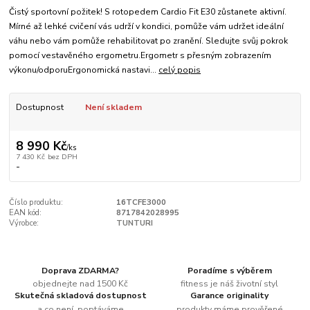
Čistý sportovní požitek! S rotopedem Cardio Fit E30 zůstanete aktivní.
Mírné až lehké cvičení vás udrží v kondici, pomůže vám udržet ideální
váhu nebo vám pomůže rehabilitovat po zranění. Sledujte svůj pokrok
pomocí vestavěného ergometru.Ergometr s přesným zobrazením
výkonu/odporuErgonomická nastavi...
celý popis
Dostupnost
Není skladem
8 990 Kč
/
ks
7 430 Kč
bez DPH
-
Číslo produktu:
16TCFE3000
EAN kód:
8717842028995
Výrobce:
TUNTURI
Doprava ZDARMA?
Poradíme s výběrem
objednejte nad 1500 Kč
fitness je náš životní styl
Skutečná skladová dostupnost
Garance originality
a co není, poptáváme
produkty máme prověřené