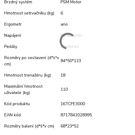
Brzdný systém
PSM Motor
Hmotnost setrvačníku (kg)
6
Ergometr
ano
Napájení
EU adaptér
Pedály
komfortní
Rozměry po sestavení (d*š*v
84*50*123
cm)
Hmotnost trenažéru (kg)
18
Maximální hmotnost
110
uživatele (kg)
Kód produktu
16TCFE3000
EAN kód
8717842028995
Rozměry balení (d*š*v cm)
68*23*52