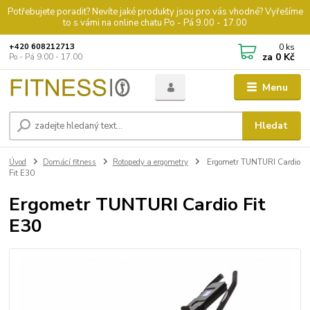
Potřebujete poradit? Nevíte jaké produkty jsou pro vás vhodné? Vyřešíme
to s vámi na online chatu Po - Pá 9.00 - 17.00
0
ks
+420 608212713
za
0 Kč
Po - Pá 9.00 - 17.00
Menu
Hledat
Úvod
Domácí fitness
Rotopedy a ergometry
Ergometr TUNTURI Cardio
Fit E30
Ergometr TUNTURI Cardio Fit
E30