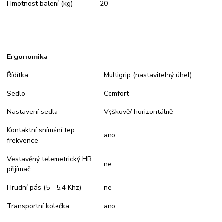
Hmotnost balení (kg)
20
Ergonomika
Řídítka
Multigrip (nastavitelný úhel)
Sedlo
Comfort
Nastavení sedla
Výškově/ horizontálně
Kontaktní snímání tep.
ano
frekvence
Vestavěný telemetrický HR
ne
přijímač
Hrudní pás (5 - 5.4 Khz)
ne
Transportní kolečka
ano