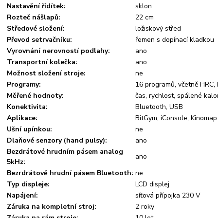
Nastavění řídítek:
sklon
Rozteč nášlapů:
22 cm
Středové složení:
ložiskový střed
Převod setrvačníku:
řemen s dopínací kladkou
Vyrovnání nerovností podlahy:
ano
Transportní kolečka:
ano
Možnost složení stroje:
ne
Programy:
16 programů, včetně HRC,
Měřené hodnoty:
čas, rychlost, spálené kalo
Konektivita:
Bluetooth, USB
Aplikace:
BitGym, iConsole, Kinomap
Ušní upínkou:
ne
Dlaňové senzory (hand pulsy):
ano
Bezdrátové hrudním pásem analog
ano
5kHz:
Bezrdrátově hrudní pásem Bluetooth:
ne
Typ displeje:
LCD displej
Napájení:
síťová přípojka 230 V
Záruka na kompletní stroj:
2 roky
Záruka na rám stroje:
10 let