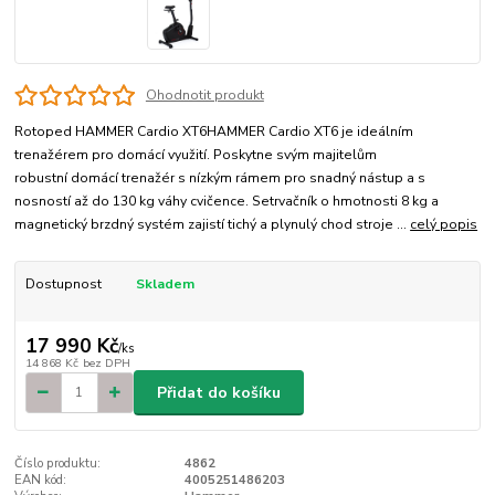
Ohodnotit produkt
Rotoped HAMMER Cardio XT6HAMMER Cardio XT6 je ideálním
trenažérem pro domácí využití. Poskytne svým majitelům
robustní domácí trenažér s nízkým rámem pro snadný nástup a s
nosností až do 130 kg váhy cvičence. Setrvačník o hmotnosti 8 kg a
magnetický brzdný systém zajistí tichý a plynulý chod stroje ...
celý popis
Dostupnost
Skladem
17 990 Kč
/
ks
14 868 Kč
bez DPH
Přidat do košíku
Číslo produktu:
4862
EAN kód:
4005251486203