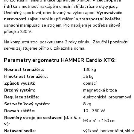
horizontálním směru a také upravit jeho sklon.
Víceúchopová
řidítka
s možností naklápění umožní střídat různé styly jízdy.
Uvolněný, sportovní, orientovaný na výkon apod.
Vyrovnávače
nerovnosti
zajistí stabilitu při cvičení a
transportní kolečka
usnadní manipulaci se strojem. Pro napájení je potřeba síťová
přípojka 230 V.
Na kompletní stroj poskytujeme 2 roky záruku. Záruční i pozáruční
servis zajišťujeme přímo u zákazníka doma.
Parametry ergometru HAMMER Cardio XT6:
Nosnost trenažéru:
130 kg
Hmotnost trenažéru:
35 kg
Způsob využití:
domácí
Brzdný systém:
magnetická brzda
Regulace zátěže:
elektronická, programová
Setrvačníkový systém:
8 kg
Rozsah zátěže:
10 - 350 W
Rozměry stroje po sestavení (d. x š. x
93 x 51 x 150 cm
v.):
Natavení sedla:
výškové, horizontální, sklo