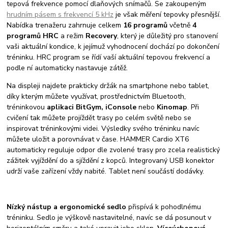
tepová frekvence pomocí dlaňových snímačů. Se zakoupeným
hrudním pásem s frekvencí 5 kHz
je však měření tepovky přesnější.
Nabídka trenažeru zahrnuje celkem
16 programů
včetně
4
programů HRC
a režim
Recovery
, který je důležitý pro stanovení
vaši aktuální kondice, k jejímuž vyhodnocení dochází po dokončení
tréninku. HRC program se řídí vaší aktuální tepovou frekvencí a
podle ní automaticky nastavuje zátěž.
Na displeji najdete prakticky držák na smartphone nebo tablet,
díky kterým můžete využívat, prostřednictvím Bluetooth,
tréninkovou
aplikaci BitGym, iConsole
nebo
Kinomap
. Při
cvičení tak můžete projíždět trasy po celém světě nebo se
inspirovat tréninkovými videi. Výsledky svého tréninku navíc
můžete uložit a porovnávat v čase. HAMMER Cardio XT6
automaticky reguluje odpor dle zvolené trasy pro zcela realistický
zážitek vyjíždění do a sjíždění z kopců. Integrovaný USB konektor
udrží vaše zařízení vždy nabité. Tablet není součástí dodávky.
Nízký nástup a ergonomické sedlo
přispívá k pohodlnému
tréninku. Sedlo je výškově nastavitelné, navíc se dá posunout v