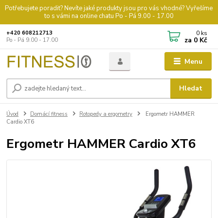
Potřebujete poradit? Nevíte jaké produkty jsou pro vás vhodné? Vyřešíme
to s vámi na online chatu Po - Pá 9.00 - 17.00
0
ks
+420 608212713
za
0 Kč
Po - Pá 9.00 - 17.00
Menu
Hledat
Úvod
Domácí fitness
Rotopedy a ergometry
Ergometr HAMMER
Cardio XT6
Ergometr HAMMER Cardio XT6