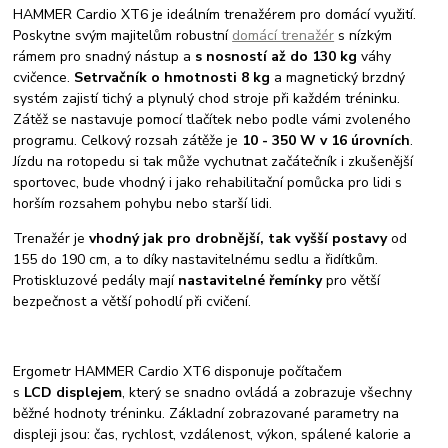
HAMMER Cardio XT6 je ideálním trenažérem pro domácí využití.
Poskytne svým majitelům robustní
domácí trenažér
s nízkým
rámem pro snadný nástup a
s nosností až do 130 kg
váhy
cvičence.
Setrvačník o hmotnosti 8 kg
a magnetický brzdný
systém zajistí tichý a plynulý chod stroje při každém tréninku.
Zátěž se nastavuje pomocí tlačítek nebo podle vámi zvoleného
programu. Celkový rozsah zátěže je
10 - 350 W v 16 úrovních
.
Jízdu na rotopedu si tak může vychutnat začátečník i zkušenější
sportovec, bude vhodný i jako rehabilitační pomůcka pro lidi s
horším rozsahem pohybu nebo starší lidi.
Trenažér je
vhodný jak pro drobnější, tak vyšší postavy
od
155 do 190 cm, a to díky nastavitelnému sedlu a řidítkům.
Protiskluzové pedály mají
nastavitelné řemínky
pro větší
bezpečnost a větší pohodlí při cvičení.
Ergometr HAMMER Cardio XT6 disponuje počítačem
s
LCD displejem
, který se snadno ovládá a zobrazuje všechny
běžné hodnoty tréninku. Základní zobrazované parametry na
displeji jsou: čas, rychlost, vzdálenost, výkon, spálené kalorie a