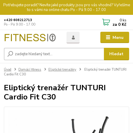
Potřebujete poradit? Nevíte jaké produkty jsou pro vás vhodné? Vyřešíme
to s vámi na online chatu Po - Pá 9.00 - 17.00
0
ks
+420 608212713
za
0 Kč
Po - Pá 9.00 - 17.00
Menu
Hledat
Úvod
Domácí fitness
Eliptické trenažéry
Eliptický trenažér TUNTURI
Cardio Fit C30
Eliptický trenažér TUNTURI
Cardio Fit C30