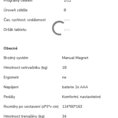
Programy celkem
1/12
Úroveň zátěže
8
Čas, rychlost, vzdálenost
ano
Držák tabletu
ano
Obecné
Brzdný systém
Manual Magnet
Hmotnost setrvačníku (kg)
18
Ergometr
ne
Napájení
baterie 2x AAA
Pedály
Komfortní, nastavitelné
Rozměry po sestavení (d*š*v cm)
124*60*163
Hmotnost trenažéru (kg)
34