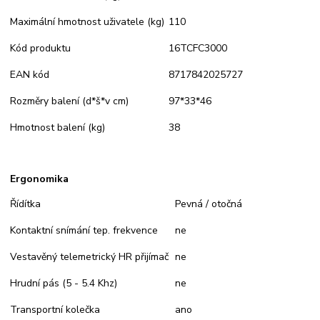
Maximální hmotnost uživatele (kg)
110
Kód produktu
16TCFC3000
EAN kód
8717842025727
Rozměry balení (d*š*v cm)
97*33*46
Hmotnost balení (kg)
38
Ergonomika
Řídítka
Pevná / otočná
Kontaktní snímání tep. frekvence
ne
Vestavěný telemetrický HR přijímač
ne
Hrudní pás (5 - 5.4 Khz)
ne
Transportní kolečka
ano