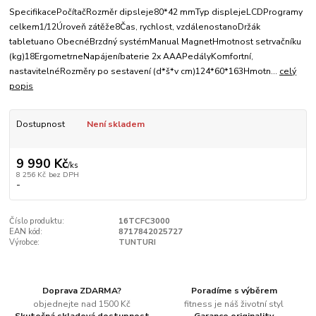
SpecifikacePočítačRozměr dipsleje80*42 mmTyp displejeLCDProgramy
celkem1/12Úroveň zátěže8Čas, rychlost, vzdálenostanoDržák
tabletuano ObecnéBrzdný systémManual MagnetHmotnost setrvačníku
(kg)18ErgometrneNapájeníbaterie 2x AAAPedályKomfortní,
nastavitelnéRozměry po sestavení (d*š*v cm)124*60*163Hmotn...
celý
popis
Dostupnost
Není skladem
9 990 Kč
/
ks
8 256 Kč
bez DPH
-
Číslo produktu:
16TCFC3000
EAN kód:
8717842025727
Výrobce:
TUNTURI
Doprava ZDARMA?
Poradíme s výběrem
objednejte nad 1500 Kč
fitness je náš životní styl