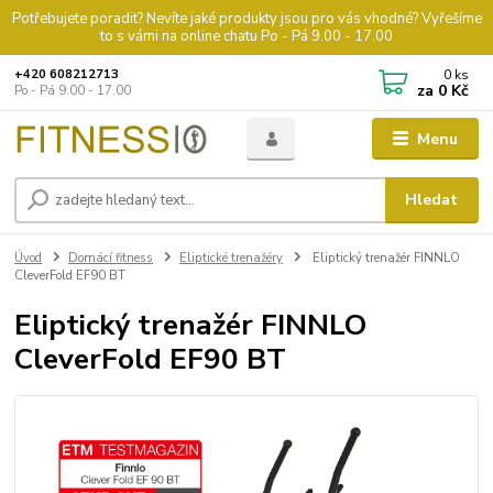
Potřebujete poradit? Nevíte jaké produkty jsou pro vás vhodné? Vyřešíme
to s vámi na online chatu Po - Pá 9.00 - 17.00
0
ks
+420 608212713
za
0 Kč
Po - Pá 9.00 - 17.00
Menu
Hledat
Úvod
Domácí fitness
Eliptické trenažéry
Eliptický trenažér FINNLO
CleverFold EF90 BT
Eliptický trenažér FINNLO
CleverFold EF90 BT