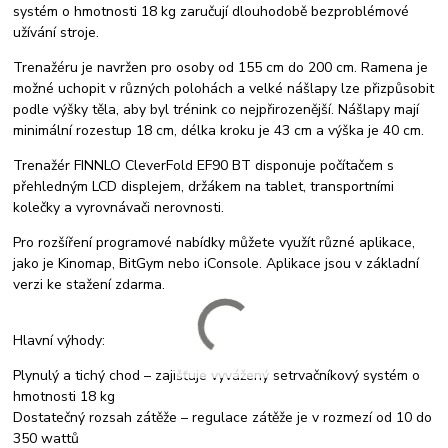
systém o hmotnosti 18 kg zaručují dlouhodobě bezproblémové
užívání stroje.
Trenažéru je navržen pro osoby od 155 cm do 200 cm. Ramena je
možné uchopit v různých polohách a velké nášlapy lze přizpůsobit
podle výšky těla, aby byl trénink co nejpřirozenější. Nášlapy mají
minimální rozestup 18 cm, délka kroku je 43 cm a výška je 40 cm.
Trenažér FINNLO CleverFold EF90 BT disponuje počítačem s
přehledným LCD displejem, držákem na tablet, transportními
kolečky a vyrovnávači nerovnosti.
Pro rozšíření programové nabídky můžete využít různé aplikace,
jako je Kinomap, BitGym nebo iConsole. Aplikace jsou v základní
verzi ke stažení zdarma.
Hlavní výhody:
Plynulý a tichý chod – zajišťuje vyvážený setrvačníkový systém o
hmotnosti 18 kg
Dostatečný rozsah zátěže – regulace zátěže je v rozmezí od 10 do
350 wattů