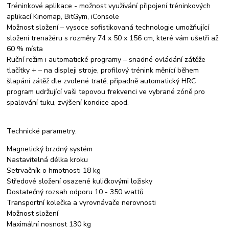
Tréninkové aplikace - možnost využívání připojení tréninkových
aplikací Kinomap, BitGym, iConsole
Možnost složení – vysoce sofistikovaná technologie umožňující
složení trenažéru s rozměry 74 x 50 x 156 cm, které vám ušetří až
60 % místa
Ruční režim i automatické programy – snadné ovládání zátěže
tlačítky + – na displeji stroje, profilový trénink měnící během
šlapání zátěž dle zvolené tratě, případně automatický HRC
program udržující vaši tepovou frekvenci ve vybrané zóně pro
spalování tuku, zvýšení kondice apod.
Technické parametry:
Magnetický brzdný systém
Nastavitelná délka kroku
Setrvačník o hmotnosti 18 kg
Středové složení osazené kuličkovými ložisky
Dostatečný rozsah odporu 10 - 350 wattů
Transportní kolečka a vyrovnávače nerovnosti
Možnost složení
Maximální nosnost 130 kg