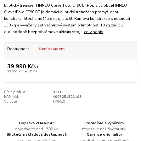
Eliptický trenažér FINNLO CleverFold EF90 BTPopis výrobceFINNLO
CleverFold EF90 BT je domácí eliptický trenažér s promyšlenou
konstrukcí, která umožňuje stroj složit. Rámová konstrukce s nosností
130 kg a vyvážený setrvačníkový systém o hmotnosti 18 kg zaručují
dlouhodobě bezproblémové užívání stroj...
celý popis
Dostupnost
Není skladem
39 990 Kč
/
ks
33 050 Kč
bez DPH
-
Číslo produktu:
3211
EAN kód:
4005251321108
Výrobce:
FINNLO
Doprava ZDARMA?
Poradíme s výběrem
objednejte nad 1500 Kč
fitness je náš životní styl
Skutečná skladová dostupnost
Garance originality
a co není, poptáváme
produkty máme prověřené