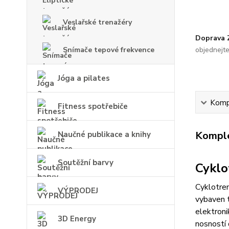
Veslařské trenažéry
Doprava
Snímače tepové frekvence
objednejt
Jóga a pilates
Kompl
Fitness spotřebiče
Komple
Naučné publikace a knihy
Soutěžní barvy
Cyklo
Cyklotren
VÝPRODEJ
vybaven 
elektroni
3D Energy
nosností 