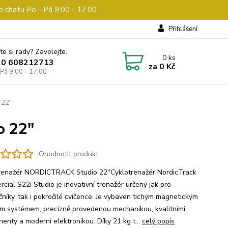
e chatu Po - Pá 9.00 - 17.00
Přihlášení
te si rady? Zavolejte.
0
ks
20 608212713
za
0 Kč
 Pá 9.00 - 17.00
 22"
o 22"
Ohodnotit produkt
renažér NORDICTRACK Studio 22"Cyklotrenažér NordicTrack
cial S22i Studio je inovativní trenažér určený jak pro
čníky, tak i pokročilé cvičence. Je vybaven tichým magnetickým
m systémem, precizně provedenou mechanikou, kvalitními
enty a moderní elektronikou. Díky 21 kg t...
celý popis