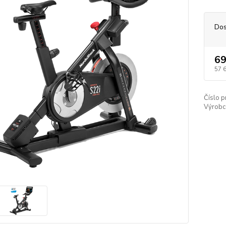
Dos
69
57 
Číslo p
Výrobc