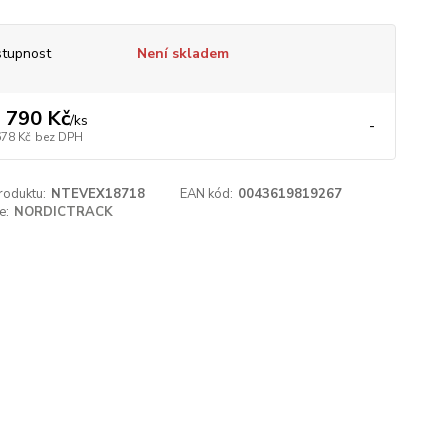
tupnost
Není skladem
 790 Kč
/
ks
-
678 Kč
bez DPH
roduktu:
NTEVEX18718
EAN kód:
0043619819267
e:
NORDICTRACK