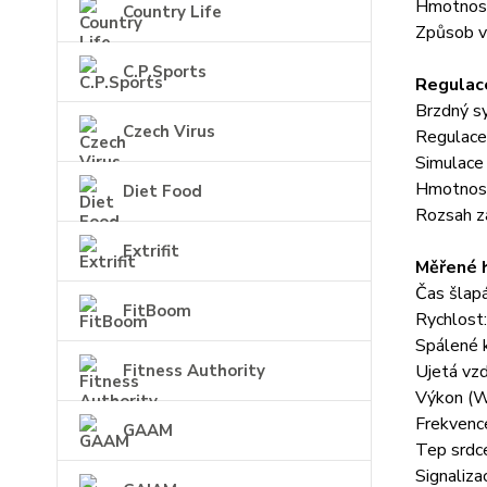
Hmotnost
Country Life
Způsob vy
C.P.Sports
Regulace
Brzdný s
Czech Virus
Regulace
Simulace 
Hmotnost
Diet Food
Rozsah z
Extrifit
Měřené 
Čas šlapá
FitBoom
Rychlost:
Spálené k
Fitness Authority
Ujetá vzd
Výkon (W
Frekvenc
GAAM
Tep srdc
Signaliza