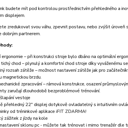
ink budete mít pod kontrolou prostřednictvím přehledného a ino
m displejem.
ete zredukovat svou váhu, zpevnit postavu, nebo zvýšit úroveň
e dobrým partnerem.
ýhody:
 ergonomie – při konstrukci stroje bylo dbáno na optimální ergon
 tichý chod – plynulý a komfortní chod stroje díky vyváženému s
ý rozsah zátěže – možnost nastavení zátěže jak pro začátečník
u magnetickou brzdu.
mechanické zpracování – rámová konstrukce, osazení průmyslovými
ty zaručují dlouhodobě bezproblémové trénování.
šlapání vestoje
 přehledný 22" displej dotykově ovladatelný s intuitivním ovl
ninky od tréninkové aplikace iFIT ZDARMA!
ý zážitek z jízdy na kole
astavení sklonu pc - můžete tak trénovat i mimo trenažér dle t