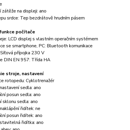
e
 zátěže na displeji: ano
epu srdce: Tep bezdrátově hrudním pásem
funkce počítače
leje: LCD displej s vlastním operačním systémem
ce se smartphone, PC: Bluetooth komunikace
 Síťová přípojka 230 V
dle DIN EN 957: Třída HA
e stroje, nastavení
ce rotopedu: Cyklotrenažér
nastavení sedla: ano
lní posun sedla: ano
 sklonu sedla: ano
aklápění řidítek: ne
lní posun řidítek: ano
tavitelná řidítka: ano
lahev: ano