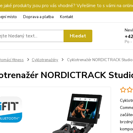
 jaké produkty jsou pro vás vhodné? Vyřešíme to s vámi na onlin
ejní místo
Doprava a platba
Kontakt
Neví
Hledat
+4
Po -
omácí fitness
Cyklotrenažéry
Cyklotrenažér NORDICTRACK Studio
otrenažér NORDICTRACK Studi
Cyklot
Commer
začáte
brzdný
kompon