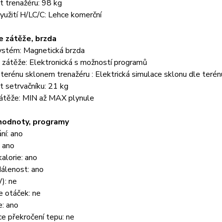
 trenažéru: 98 kg
užití H/LC/C: Lehce komerční
 zátěže, brzda
ystém: Magnetická brzda
 zátěže: Elektronická s možností programů
terénu sklonem trenažéru : Elektrická simulace sklonu dle terén
 setrvačníku: 21 kg
átěže: MIN až MAX plynule
hodnoty, programy
ní: ano
 ano
alorie: ano
álenost: ano
): ne
e otáček: ne
e: ano
ce překročení tepu: ne