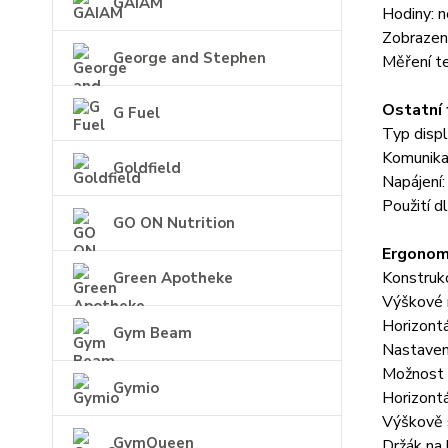
GAIAM
Hodiny: n
Zobrazení
George and Stephen
Měření t
Ostatní 
G Fuel
Typ disp
Komunika
Goldfield
Napájení:
Použití 
GO ON Nutrition
Ergonomi
Konstruk
Green Apotheke
Výškové 
Horizontá
Gym Beam
Nastavení
Možnost n
Gymio
Horizontá
Výškově s
GymQueen
Držák na 