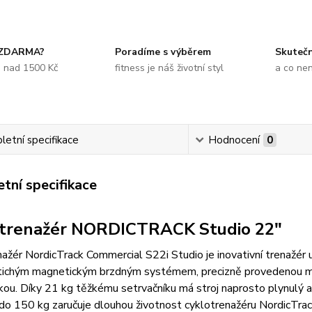
 ZDARMA?
Poradíme s výběrem
Skuteč
e nad 1500 Kč
fitness je náš životní styl
a co ne
etní specifikace
Hodnocení
0
tní specifikace
trenažér NORDICTRACK Studio 22"
ažér NordicTrack Commercial S22i Studio je inovativní trenažér urč
tichým magnetickým brzdným systémem, precizně provedenou me
kou. Díky 21 kg těžkému setrvačníku má stroj naprosto plynulý a
do 150 kg zaručuje dlouhou životnost cyklotrenažéru NordicTrack