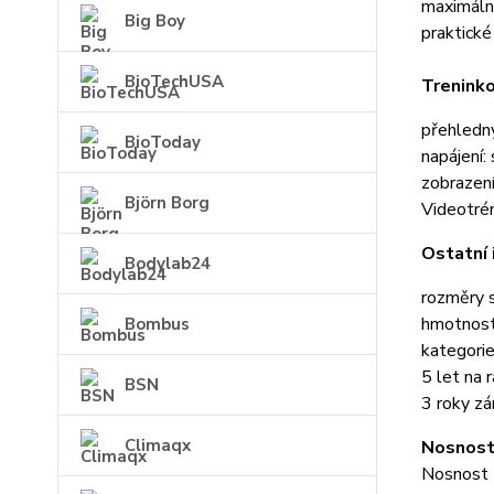
maximáln
Big Boy
praktické
BioTechUSA
Treninko
přehledný
BioToday
napájení: 
zobrazení 
Björn Borg
Videotré
Ostatní 
Bodylab24
rozměry s
hmotnost
Bombus
kategorie
5 let na 
BSN
3 roky zá
Climaqx
Nosnost
Nosnost 