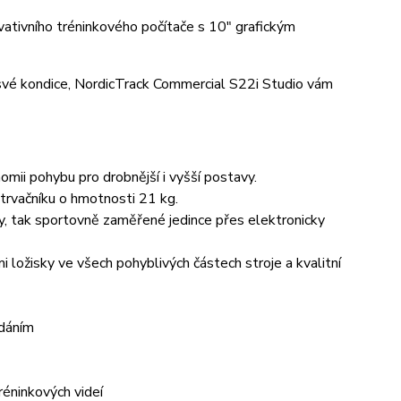
vativního tréninkového počítače s 10" grafickým
 své kondice, NordicTrack Commercial S22i Studio vám
omii pohybu pro drobnější i vyšší postavy.
etrvačníku o hmotnosti 21 kg.
y, tak sportovně zaměřené jedince přes elektronicky
 ložisky ve všech pohyblivých částech stroje a kvalitní
ádáním
réninkových videí