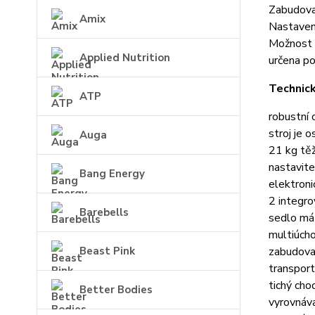
Zabudovan
Amix
Nastavení
Možnost p
Applied Nutrition
určena po
Technic
ATP
robustní 
stroj je 
Auga
21 kg těž
nastavite
Bang Energy
elektroni
2 integro
Barebells
sedlo má 
multiúcho
Beast Pink
zabudovan
transport
tichý cho
Better Bodies
vyrovnáva