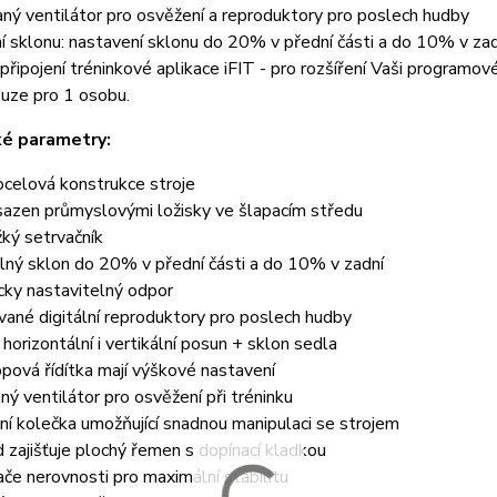
ý ventilátor pro osvěžení a reproduktory pro poslech hudby
 sklonu: nastavení sklonu do 20% v přední části a do 10% v zad
řipojení tréninkové aplikace iFIT - pro rozšíření Vaši programov
uze pro 1 osobu.
ké parametry:
ocelová konstrukce stroje
osazen průmyslovými ložisky ve šlapacím středu
ký setrvačník
lný sklon do 20% v přední části a do 10% v zadní
cky nastavitelný odpor
vané digitální reproduktory pro poslech hudby
horizontální i vertikální posun + sklon sedla
pová řídítka mají výškové nastavení
ý ventilátor pro osvěžení při tréninku
ní kolečka umožňující snadnou manipulaci se strojem
d zajišťuje plochý řemen s dopínací kladkou
če nerovnosti pro maximální stabilitu