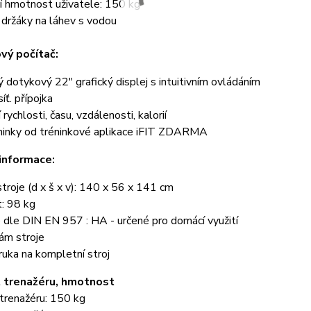
í hmotnost uživatele: 150 kg
 držáky na láhev s vodou
vý počítač:
 dotykový 22" grafický displej s intuitivním ovládáním
síť. přípojka
rychlosti, času, vzdálenosti, kalorií
ninky od tréninkové aplikace iFIT ZDARMA
informace:
troje (d x š x v): 140 x 56 x 141 cm
: 98 kg
 dle DIN EN 957 : HA - určené pro domácí využití
rám stroje
ruka na kompletní stroj
 trenažéru, hmotnost
trenažéru: 150 kg