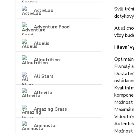
Svůj trén
ActivLab
dotykový
Adventure Food
Ať už chc
vždy bud
Aldelis
Hlavní v
Optimální
Allnutrition
Plynulý a
Dostatečn
All Stars
ovládano
Kvalitní 
Altevita
komponen
Možnost 
Amazing Grass
Maximálně
Videotré
Autentick
Aminostar
Možnost n