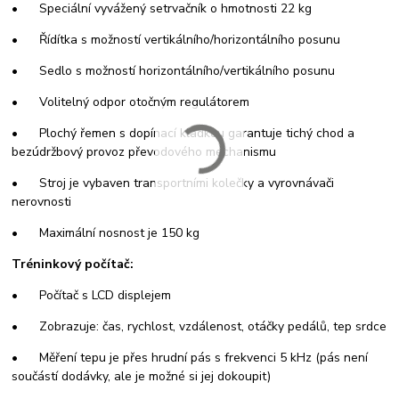
• Speciální vyvážený setrvačník o hmotnosti 22 kg
• Řídítka s možností vertikálního/horizontálního posunu
• Sedlo s možností horizontálního/vertikálního posunu
• Volitelný odpor otočným regulátorem
• Plochý řemen s dopínací kladkou garantuje tichý chod a
bezúdržbový provoz převodového mechanismu
• Stroj je vybaven transportními kolečky a vyrovnávači
nerovnosti
• Maximální nosnost je 150 kg
Tréninkový počítač:
• Počítač s LCD displejem
• Zobrazuje: čas, rychlost, vzdálenost, otáčky pedálů, tep srdce
• Měření tepu je přes hrudní pás s frekvenci 5 kHz (pás není
součástí dodávky, ale je možné si jej dokoupit)