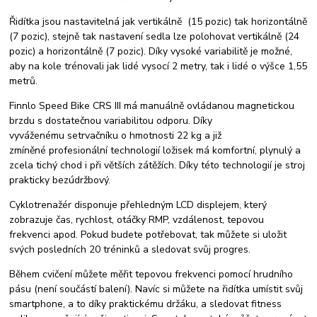
Řidítka jsou nastavitelná jak vertikálně (15 pozic) tak horizontálně
(7 pozic), stejně tak nastavení sedla lze polohovat vertikálně (24
pozic) a horizontálně (7 pozic). Díky vysoké variabilitě je možné,
aby na kole trénovali jak lidé vysocí 2 metry, tak i lidé o výšce 1,55
metrů.
Finnlo Speed Bike CRS III má manuálně ovládanou magnetickou
brzdu s dostatečnou variabilitou odporu. Díky
vyváženému setrvačníku o hmotnosti 22 kg a již
zmíněné profesionální technologií ložisek má komfortní, plynulý a
zcela tichý chod i při větších zátěžích. Díky této technologií je stroj
prakticky bezúdržbový.
Cyklotrenažér disponuje přehledným LCD displejem, který
zobrazuje čas, rychlost, otáčky RMP, vzdálenost, tepovou
frekvenci apod. Pokud budete potřebovat, tak můžete si uložit
svých posledních 20 tréninků a sledovat svůj progres.
Během cvičení můžete měřit tepovou frekvenci pomocí hrudního
pásu (není součástí balení). Navíc si můžete na řidítka umístit svůj
smartphone, a to díky praktickému držáku, a sledovat fitness