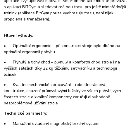
aplikace zvyšující vaši motivaci. Smartphone také můžete provázat
s aplikací BITGym a sledovat reálnou trasu pro ještě mimořádnější
trénink (aplikace BitGym pouze vyobrazuje trasu, není nijak
propojena s trenažérem).
Hlavní výhody:
• Optimální ergonomie – při konstrukci stroje bylo dbáno na
optimální ergonomii pohybu
• Plynulý a tichý chod – plynulý a komfortní chod stroje i na
vyšších zátěžích díky 22 kg těžkému setrvačníku a technologii
ložisek
• Kvalitní mechanické zpracování – robustní rámová
konstrukce, osazení průmyslovými ložisky ve všech pohyblivých
částech stroje a kvalitní komponenty zaručují dlouhodobě
bezproblémové užívání stroje
Technické parametry:
• Manuálně ovládaný magnetický brzdný systém