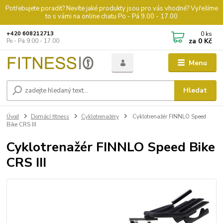
Potřebujete poradit? Nevíte jaké produkty jsou pro vás vhodné? Vyřešíme
to s vámi na online chatu Po - Pá 9.00 - 17.00
0
ks
+420 608212713
za
0 Kč
Po - Pá 9.00 - 17.00
Menu
Hledat
Úvod
Domácí fitness
Cyklotrenažéry
Cyklotrenažér FINNLO Speed
Bike CRS III
Cyklotrenažér FINNLO Speed Bike
CRS III