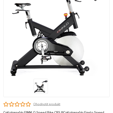
Ohodnotit produkt
Cyklotrenažér FINNLO Speed Bike CRS IIICyklotrenažér Finnlo Speed