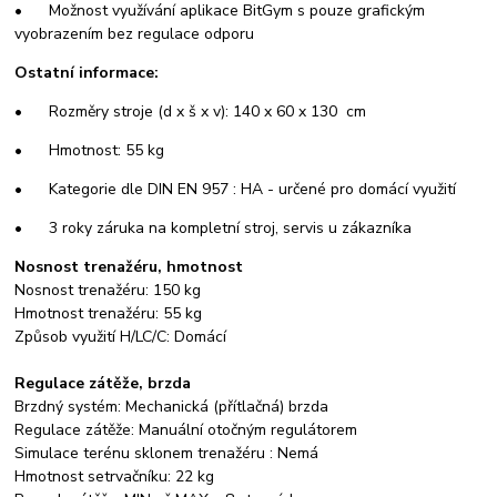
• Možnost využívání aplikace BitGym s pouze grafickým
vyobrazením bez regulace odporu
Ostatní informace:
• Rozměry stroje (d x š x v): 140 x 60 x 130 cm
• Hmotnost: 55 kg
• Kategorie dle DIN EN 957 : HA - určené pro domácí využití
• 3 roky záruka na kompletní stroj, servis u zákazníka
Nosnost trenažéru, hmotnost
Nosnost trenažéru: 150 kg
Hmotnost trenažéru: 55 kg
Způsob využití H/LC/C: Domácí
Regulace zátěže, brzda
Brzdný systém: Mechanická (přítlačná) brzda
Regulace zátěže: Manuální otočným regulátorem
Simulace terénu sklonem trenažéru : Nemá
Hmotnost setrvačníku: 22 kg