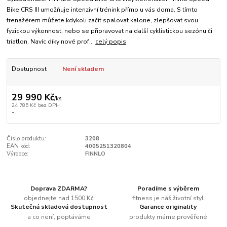
Bike CRS III umožňuje intenzivní trénink přímo u vás doma. S tímto
trenažérem můžete kdykoli začít spalovat kalorie, zlepšovat svou
fyzickou výkonnost, nebo se připravovat na další cyklistickou sezónu či
triatlon. Navíc díky nové prof...
celý popis
Dostupnost
Není skladem
29 990 Kč
/
ks
24 785 Kč
bez DPH
-
Číslo produktu:
3208
EAN kód:
4005251320804
Výrobce:
FINNLO
Doprava ZDARMA?
Poradíme s výběrem
objednejte nad 1500 Kč
fitness je náš životní styl
Skutečná skladová dostupnost
Garance originality
a co není, poptáváme
produkty máme prověřené