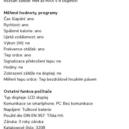
Rozsah zátěže: MIN až MAX v 8 stupních
Měřené hodnoty, programy
Čas šlapání: ano
Rychlost: ano
Spálené kalorie: ano
Ujetá vzdálenost: ano
Výkon (W): ne
Frekvence otáček: ano
Tep srdce: ano
Signalizace překročení tepu: ne
Hodiny: ne
Zobrazení zátěže na displeji: ne
Měření tepu srdce: Tep bezdrátově hrudním pásem
Ostatní funkce počítače
Typ displeje: LCD displej
Komunikace se smartphone, PC: Bez komunikace
Napájení: Tužkové baterie
Použití dle DIN EN 957: Třída HA
Záruka: 3 roky záruka
Katalogové číslo: 3208