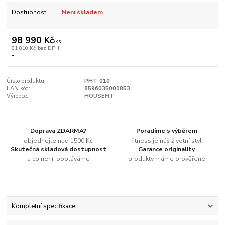
Dostupnost
Není skladem
98 990 Kč
/
ks
81 810 Kč
bez DPH
-
Číslo produktu:
PHT-010
EAN kód:
8596035000853
Výrobce:
HOUSEFIT
Doprava ZDARMA?
Poradíme s výběrem
objednejte nad 1500 Kč
fitness je náš životní styl
Skutečná skladová dostupnost
Garance originality
a co není, poptáváme
produkty máme prověřené
Kompletní specifikace