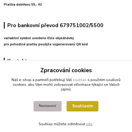
Platba dobírkou 55,- Kč
Pro bankovní převod 679751002/5500
variabilní symbol uvedeno číslo objednávky
pro pohodlné platby použijte vygenerovaný QR kód
Kontakty
Zpracování cookies
+420 608212713
Náš e-shop a partneři potřebují Váš
souhlas
s použitím souborů
cookies, aby Vám mohli zobrazovat informace týkající se Vašich
fitnessio@post.cz
zájmů.
Souhlasím
Nastavení
Souhlas můžete odmítnout
zde
.
Vytvořeno na
Eshop-rychle.cz