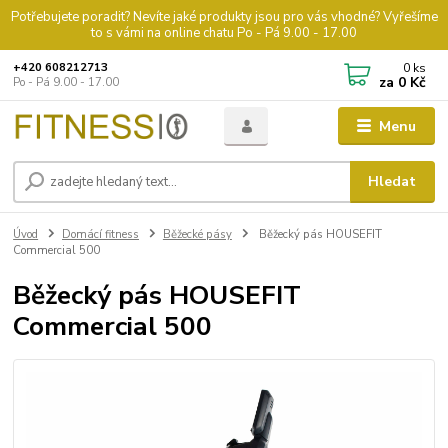
Potřebujete poradit? Nevíte jaké produkty jsou pro vás vhodné? Vyřešíme
to s vámi na online chatu Po - Pá 9.00 - 17.00
0
ks
+420 608212713
za
0 Kč
Po - Pá 9.00 - 17.00
Menu
Hledat
Úvod
Domácí fitness
Běžecké pásy
Běžecký pás HOUSEFIT
Commercial 500
Běžecký pás HOUSEFIT
Commercial 500