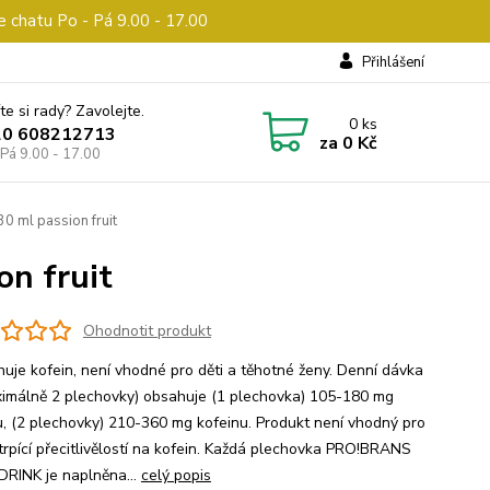
e chatu Po - Pá 9.00 - 17.00
Přihlášení
te si rady? Zavolejte.
0
ks
20 608212713
za
0 Kč
 Pá 9.00 - 17.00
 ml passion fruit
n fruit
Ohodnotit produkt
huje kofein, není vhodné pro děti a těhotné ženy. Denní dávka
ximálně 2 plechovky) obsahuje (1 plechovka) 105-180 mg
u, (2 plechovky) 210-360 mg kofeinu. Produkt není vhodný pro
trpící přecitlivělostí na kofein. Každá plechovka PRO!BRANS
RINK je naplněna...
celý popis