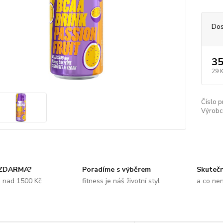
Dos
35
29 
Číslo p
Výrobc
 ZDARMA?
Poradíme s výběrem
Skuteč
e nad 1500 Kč
fitness je náš životní styl
a co ne