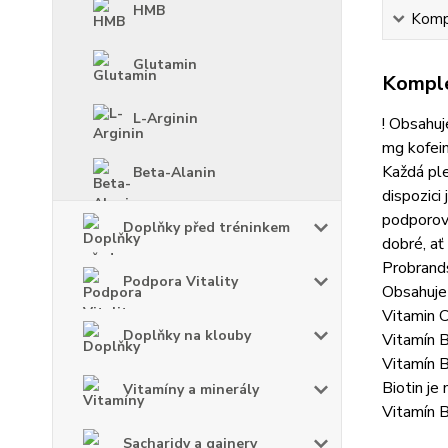
HMB
Kompl
Glutamin
Komple
L-Arginin
! Obsahuj
mg kofein
Každá pl
Beta-Alanin
dispozici
podporova
Doplňky před tréninkem
dobré, ať
Probran
Podpora Vitality
Obsahuje
Vitamin C
Doplňky na klouby
Vitamín B
Vitamín B
Biotin je
Vitamíny a minerály
Vitamín B
Sacharidy a gainery