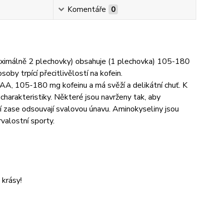
Komentáře
0
 maximálně 2 plechovky) obsahuje (1 plechovka) 105-180
by trpící přecitlivělostí na kofein.
105-180 mg kofeinu a má svěží a delikátní chuť. K
 charakteristiky. Některé jsou navrženy tak, aby
ší zase odsouvají svalovou únavu. Aminokyseliny jsou
rvalostní sporty.
 krásy!