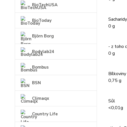
BioTechUSA
Sacharidy
BioToday
0 g
Björn Borg
- z toho 
Bodylab24
0 g
Bombus
Bílkoviny
0,75 g
BSN
Climaqx
Sůl
<0,01g
Country Life