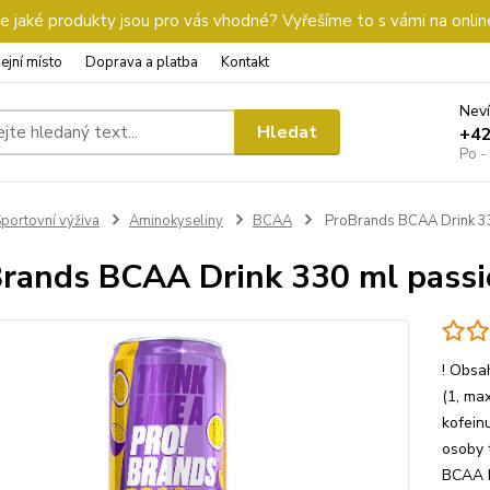
 jaké produkty jsou pro vás vhodné? Vyřešíme to s vámi na onlin
ejní místo
Doprava a platba
Kontakt
Neví
Hledat
+4
Po -
portovní výživa
Aminokyseliny
BCAA
ProBrands BCAA Drink 330
rands BCAA Drink 330 ml passio
! Obsa
(1, ma
kofein
osoby 
BCAA D