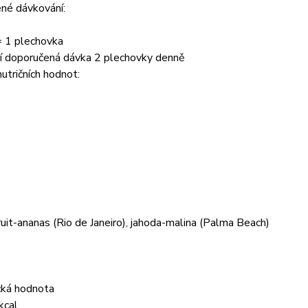
né dávkování:
= 1 plechovka
í doporučená dávka 2 plechovky denně
utričních hodnot:
ruit-ananas (Rio de Janeiro), jahoda-malina (Palma Beach)
cká hodnota
kcal