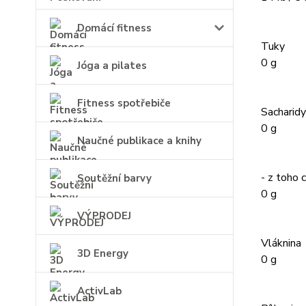
Domácí fitness
Tuky
0 g
Jóga a pilates
Fitness spotřebiče
Sacharidy
0 g
Naučné publikace a knihy
- z toho 
Soutěžní barvy
0 g
VÝPRODEJ
Vláknina
3D Energy
0 g
ActivLab