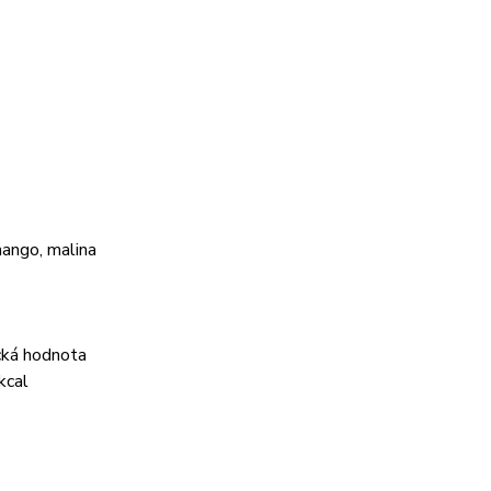
ango, malina
cká hodnota
kcal