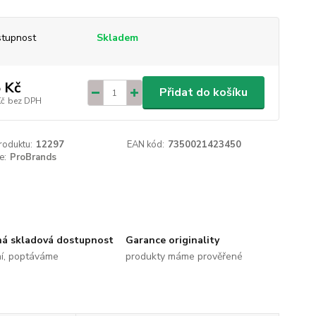
tupnost
Skladem
 Kč
Přidat do košíku
Kč
bez DPH
roduktu:
12297
EAN kód:
7350021423450
e:
ProBrands
ná skladová dostupnost
Garance originality
ní, poptáváme
produkty máme prověřené