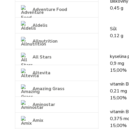
Bílkoviny
0,45 g
Adventure Food
Aldelis
Sůl
0,12 g
Allnutrition
kyselina
All Stars
0,9 mg
15,00%
Altevita
vitamín 
Amazing Grass
0,21 mg
15,00%
Aminostar
vitamín 
0,375 m
Amix
15,00%