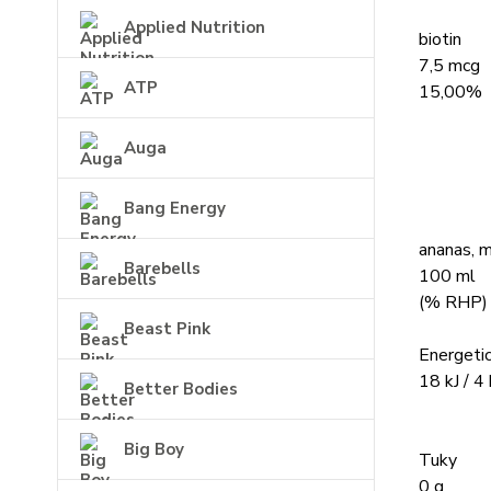
Applied Nutrition
biotin
7,5 mcg
ATP
15,00%
Auga
Bang Energy
ananas, m
Barebells
100 ml
(% RHP)
Beast Pink
Energeti
18 kJ / 4 
Better Bodies
Big Boy
Tuky
0 g