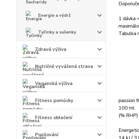
Doporuče
Energie a výdrž
1 dávka 
maximáln
Tyčinky a sušenky
Tabulka n
Zdravá výživa
Nutričně vyvážená strava
Veganská výživa
passion f
Fitness pomůcky
100 ml
(% RHP)
Fitness oblečení
Energeti
Posilování
14 kJ / 3 