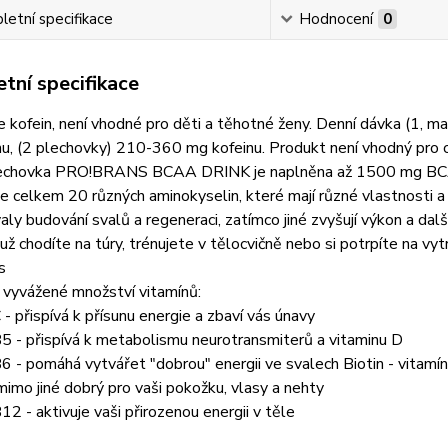
etní specifikace
Hodnocení
0
tní specifikace
e kofein, není vhodné pro děti a těhotné ženy. Denní dávka (1,
u, (2 plechovky) 210-360 mg kofeinu. Produkt není vhodný pro oso
echovka PRO!BRANS BCAA DRINK je naplněna až 1500 mg BCAA, 
 je celkem 20 různých aminokyselin, které mají různé vlastnosti a
ly budování svalů a regeneraci, zatímco jiné zvyšují výkon a dal
 už chodíte na túry, trénujete v tělocvičně nebo si potrpíte na vyt
ds
 vyvážené množství vitamínů:
 - přispívá k přísunu energie a zbaví vás únavy
5 - přispívá k metabolismu neurotransmiterů a vitaminu D
6 - pomáhá vytvářet "dobrou" energii ve svalech Biotin - vitamín
 mimo jiné dobrý pro vaši pokožku, vlasy a nehty
12 - aktivuje vaši přirozenou energii v těle