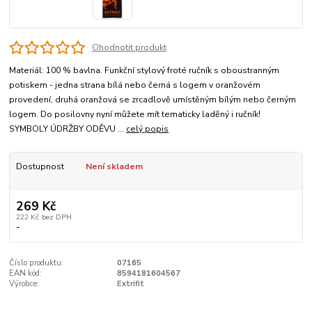
Ohodnotit produkt
Materiál: 100 % bavlna. Funkční stylový froté ručník s oboustranným
potiskem - jedna strana bílá nebo černá s logem v oranžovém
provedení, druhá oranžová se zrcadlově umístěným bílým nebo černým
logem. Do posilovny nyní můžete mít tematicky laděný i ručník!
SYMBOLY ÚDRŽBY ODĚVU ...
celý popis
Dostupnost
Není skladem
269 Kč
222 Kč
bez DPH
-
Číslo produktu:
07165
EAN kód:
8594181604567
Výrobce:
Extrifit