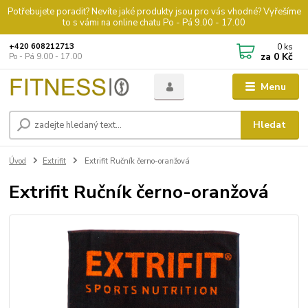
Potřebujete poradit? Nevíte jaké produkty jsou pro vás vhodné? Vyřešíme
to s vámi na online chatu Po - Pá 9.00 - 17.00
0
ks
+420 608212713
za
0 Kč
Po - Pá 9.00 - 17.00
Menu
Hledat
Úvod
Extrifit
Extrifit Ručník černo-oranžová
Extrifit Ručník černo-oranžová