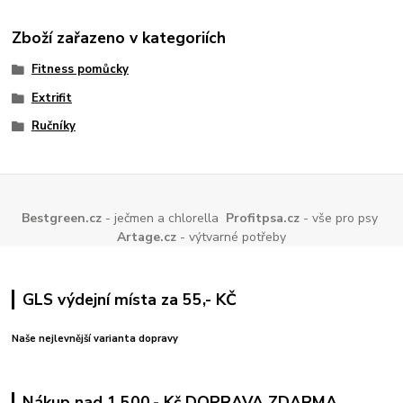
Zboží zařazeno v kategoriích
Fitness pomůcky
Extrifit
Ručníky
Bestgreen.cz
- ječmen a chlorella
Profitpsa.cz
- vše pro psy
Artage.cz
- výtvarné potřeby
GLS výdejní místa za 55,- KČ
Naše nejlevnější varianta dopravy
Nákup nad 1.500,- Kč DOPRAVA ZDARMA