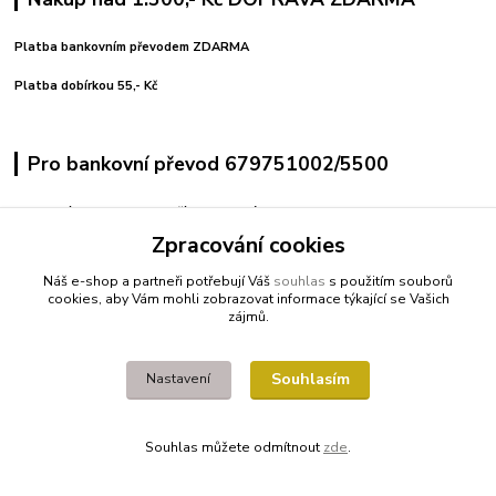
Platba bankovním převodem ZDARMA
Platba dobírkou 55,- Kč
Pro bankovní převod 679751002/5500
variabilní symbol uvedeno číslo objednávky
pro pohodlné platby použijte vygenerovaný QR kód
Zpracování cookies
Náš e-shop a partneři potřebují Váš
souhlas
s použitím souborů
Kontakty
cookies, aby Vám mohli zobrazovat informace týkající se Vašich
zájmů.
+420 608212713
Souhlasím
Nastavení
fitnessio@post.cz
Souhlas můžete odmítnout
zde
.